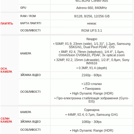
4x1.8GHz Cortex-A55
Adreno 660, 840MHz
GPU
8/128, 8/256, 12/256 GB
RAM / ROM
немає
КАРТА ПАМ'ЯТІ
ПАМ'ЯТЬ
ROM UFS 3.1
ОСОБЛИВОСТІ
Квадро
• 50MP, f/1.9, 23mm (wide), 1/1.31", 1.2µm, Samsung
S5KGN1, Dual Pixel PDAF, OIS
• 8MP, f/2.4, 79mm (telephoto), 1/4.4", 1.0µm,
КАМЕРА
OmniVision OV08A10, PDAF, 3x optical zoom
• 32MP, f/2.2, 15mm (ultrawide), 1/2.8", 0.8µm, Sony
IMX616
• 0.3MP, f/1.4 (depth)
ОСН.
КАМЕРА
2160p - 60fps
ЗЙОМКА ВІДЕО
• LED-спалах
• Панорама
ОСОБЛИВОСТІ
• High Dynamic Range (HDR)
• Гіро-електронна стабілізація зображення (Gyro-
EIS)
Одинарна
КАМЕРА
• 44MP, f/2.4, 0.7µm, Samsung GH1
СЕЛФІ
1080p - 30fps
КАМЕРА
ЗЙОМКА ВІДЕО
ОСОБЛИВОСТІ
• High Dynamic Range (HDR)