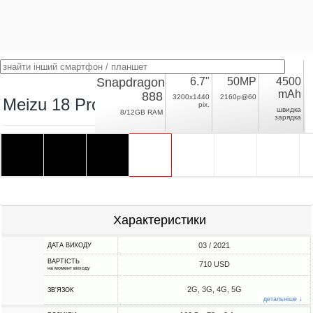
Snapdragon
6.7"
50MP
4500
mAh
888
3200x1440
2160p@60
Meizu 18 Pro
pix.
швидка
8/12GB RAM
зарядка
Характеристики
03 / 2021
ДАТА ВИХОДУ
ВАРТІСТЬ
710 USD
на момент виходу
2G, 3G, 4G, 5G
ЗВ'ЯЗОК
детальніше ↓