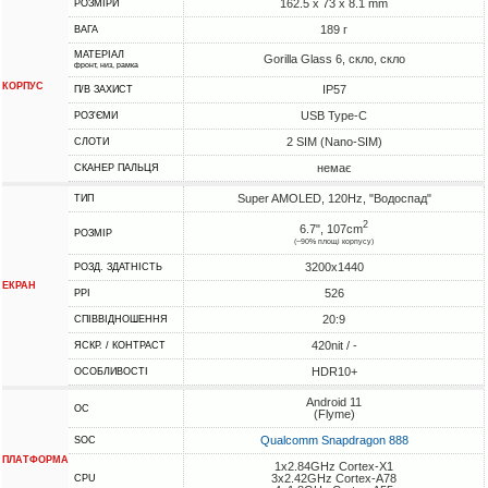
162.5 x 73 x 8.1 mm
РОЗМІРИ
189 г
ВАГА
МАТЕРІАЛ
Gorilla Glass 6, скло, скло
фронт, низ, рамка
КОРПУС
IP57
П/В ЗАХИСТ
USB Type-C
РОЗ'ЄМИ
2 SIM (Nano-SIM)
СЛОТИ
немає
СКАНЕР ПАЛЬЦЯ
Super AMOLED, 120Hz, "Водоспад"
ТИП
2
6.7", 107cm
РОЗМІР
(~90% площі корпусу)
3200x1440
РОЗД. ЗДАТНІСТЬ
ЕКРАН
526
PPI
20:9
СПІВВІДНОШЕННЯ
420nit / -
ЯСКР. / КОНТРАСТ
HDR10+
ОСОБЛИВОСТІ
Android 11
ОС
(Flyme)
Qualcomm Snapdragon 888
SOC
ПЛАТФОРМА
1x2.84GHz Cortex-X1
3x2.42GHz Cortex-A78
CPU