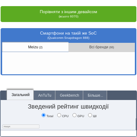
Порівняти з іншим девайсом
(всього 6070)
Смартфони на такій же SoC
(Qualcomm Snapdragon 888)
Meizu
Всі бренди
(2)
(66)
Загальний
AnTuTu
Geekbench
Більше...
Зведений рейтинг швидкодії
Total
CPU
GPU
ШІ