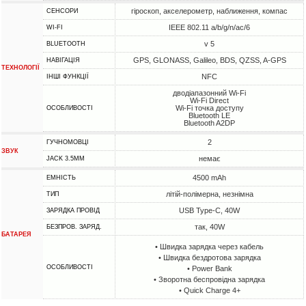
гіроскоп, акселерометр, наближення, компас
СЕНСОРИ
IEEE 802.11 a/b/g/n/ac/6
WI-FI
v 5
BLUETOOTH
GPS, GLONASS, Galileo, BDS, QZSS, A-GPS
НАВІГАЦІЯ
ТЕХНОЛОГІЇ
NFC
ІНШІ ФУНКЦІЇ
дводіапазонний Wi-Fi
Wi-Fi Direct
Wi-Fi точка доступу
ОСОБЛИВОСТІ
Bluetooth LE
Bluetooth A2DP
2
ГУЧНОМОВЦІ
ЗВУК
немає
JACK 3.5MM
4500 mAh
ЕМНІСТЬ
літій-полімерна, незнімна
ТИП
USB Type-C, 40W
ЗАРЯДКА ПРОВІД
так, 40W
БЕЗПРОВ. ЗАРЯД.
БАТАРЕЯ
• Швидка зарядка через кабель
• Швидка бездротова зарядка
ОСОБЛИВОСТІ
• Power Bank
• Зворотна беспровідна зарядка
• Quick Charge 4+