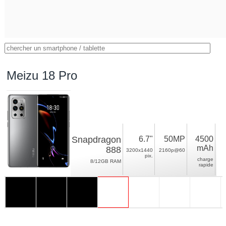
Meizu 18 Pro
Snapdragon
6.7"
50MP
4500
mAh
888
3200x1440
2160p@60
pix.
charge
8/12GB RAM
rapide