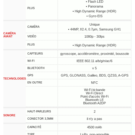
• Flash LED
• Panorama
PLUS
• High Dynamic Range (HDR)
• Gyro-EIS
Unique
CAMÉRA
• 44MP, f/2.4, 0.7µm, Samsung GH1
CAMÉRA
1080p - 30fps
AVANT
VIDÉO
PLUS
• High Dynamic Range (HDR)
gyroscope, accéléromètre, proximité, boussole
CAPTEURS
IEEE 802.11 a/b/g/n/ac/6
WI-FI
v 5
BLUETOOTH
GPS, GLONASS, Galileo, BDS, QZSS, A-GPS
GPS
TECHNOLOGIES
NFC
EN OUTRE
Wi-Fi bi-bande
Wi-Fi Direct
Point d'accès Wi-Fi
Bluetooth LE
Bluetooth A2DP
2
HAUT-PARLEURS
SONORE
il n'y a pas
CONECTOR 3,5MM
4500 mAh
CAPACITÉ
Li-Po, non-amovible
TYPE