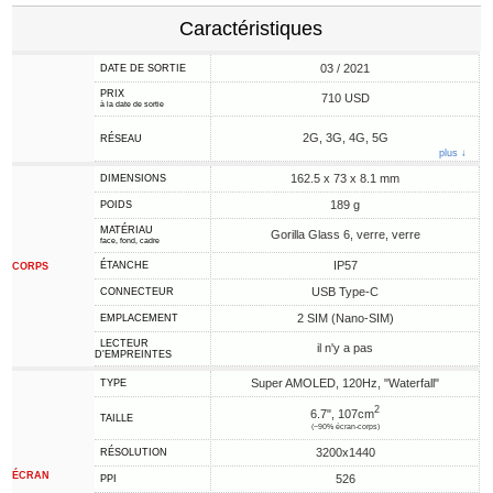
Caractéristiques
03 / 2021
DATE DE SORTIE
PRIX
710 USD
à la date de sortie
2G, 3G, 4G, 5G
RÉSEAU
plus ↓
162.5 x 73 x 8.1 mm
DIMENSIONS
189 g
POIDS
MATÉRIAU
Gorilla Glass 6, verre, verre
face, fond, cadre
IP57
ÉTANCHE
CORPS
USB Type-C
CONNECTEUR
2 SIM (Nano-SIM)
EMPLACEMENT
LECTEUR
il n'y a pas
D'EMPREINTES
Super AMOLED, 120Hz, "Waterfall"
TYPE
2
6.7", 107cm
TAILLE
(~90% écran-corps)
3200x1440
RÉSOLUTION
ÉCRAN
526
PPI