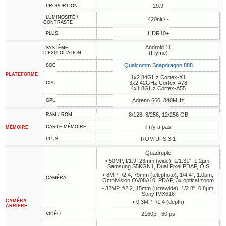
20:9
PROPORTION
LUMINOSITÉ /
420nit / -
CONTRASTE
HDR10+
PLUS
Android 11
SYSTÈME
(Flyme)
D'EXPLOITATION
Qualcomm Snapdragon 888
SOC
PLATEFORME
1x2.84GHz Cortex-X1
3x2.42GHz Cortex-A78
CPU
4x1.8GHz Cortex-A55
Adreno 660, 840MHz
GPU
8/128, 8/256, 12/256 GB
RAM / ROM
il n'y a pas
CARTE MÉMOIRE
MÉMOIRE
ROM UFS 3.1
PLUS
Quadruple
• 50MP, f/1.9, 23mm (wide), 1/1.31", 1.2µm,
Samsung S5KGN1, Dual Pixel PDAF, OIS
• 8MP, f/2.4, 79mm (telephoto), 1/4.4", 1.0µm,
CAMÉRA
OmniVision OV08A10, PDAF, 3x optical zoom
• 32MP, f/2.2, 15mm (ultrawide), 1/2.8", 0.8µm,
Sony IMX616
CAMÉRA
• 0.3MP, f/1.4 (depth)
ARRIÈRE
2160p - 60fps
VIDÉO