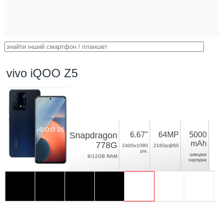
vivo iQOO Z5
Snapdragon
6.67"
64MP
5000
mAh
778G
2400x1080
2160p@60
pix.
швидка
8/12GB RAM
зарядка