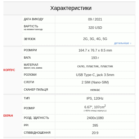
Характеристики
09 / 2021
ДАТА ВИХОДУ
ВАРТІСТЬ
320 USD
на момент виходу
2G, 3G, 4G, 5G
ЗВ'ЯЗОК
детальніше ↓
164.7 x 76.7 x 8.5 mm
РОЗМІРИ
193 г
ВАГА
МАТЕРІАЛ
скло, пластик, пластик
фронт, низ, рамка
КОРПУС
USB Type-C, jack 3.5mm
РОЗ'ЄМИ
2 SIM (Nano-SIM)
СЛОТИ
немає
СКАНЕР ПАЛЬЦЯ
IPS, 120Hz
ТИП
2
6.67", 107cm
РОЗМІР
(~85% площі корпусу)
ЕКРАН
2400x1080
РОЗД. ЗДАТНІСТЬ
395
PPI
20:9
СПІВВІДНОШЕННЯ