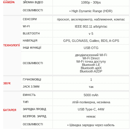
1080p - 30fps
КАМЕРА
ЗЙОМКА ВІДЕО
ОСОБЛИВОСТІ
• High Dynamic Range (HDR)
гіроскоп, акселерометр, наближення, компас
СЕНСОРИ
IEEE 802.11 a/b/g/n/ac
WI-FI
v 5
BLUETOOTH
GPS, GLONASS, Galileo, BDS, A-GPS
НАВІГАЦІЯ
ТЕХНОЛОГІЇ
USB OTG
ІНШІ ФУНКЦІЇ
дводіапазонний Wi-Fi
Wi-Fi Direct
Wi-Fi точка доступу
ОСОБЛИВОСТІ
Bluetooth LE
Bluetooth aptX
Bluetooth A2DP
1
ГУЧНОМОВЦІ
ЗВУК
так
JACK 3.5MM
5000 mAh
ЕМНІСТЬ
літій-полімерна, незнімна
ТИП
USB Type-C, 44W
ЗАРЯДКА ПРОВІД
БАТАРЕЯ
немає
БЕЗПРОВ. ЗАРЯД.
ОСОБЛИВОСТІ
• Швидка зарядка через кабель