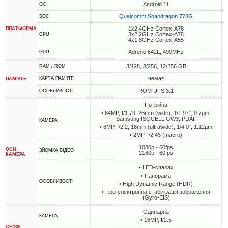
Android 11
ОС
Qualcomm Snapdragon 778G
SOC
1x2.4GHz Cortex-A78
ПЛАТФОРМА
3x2.2GHz Cortex-A78
CPU
4x1.8GHz Cortex-A55
Adreno 642L, 490MHz
GPU
8/128, 8/256, 12/256 GB
RAM / ROM
немає
КАРТА ПАМ'ЯТІ
ПАМ'ЯТЬ
ROM UFS 3.1
ОСОБЛИВОСТІ
Потрійна
• 64MP, f/1.79, 26mm (wide), 1/1.97", 0.7µm,
Samsung ISOCELL GW3, PDAF
КАМЕРА
• 8MP, f/2.2, 16mm (ultrawide), 1/4.0", 1.12µm
• 2MP, f/2.45 (macro)
1080p - 60fps
ОСН.
ЗЙОМКА ВІДЕО
2160p - 60fps
КАМЕРА
• LED-спалах
• Панорама
ОСОБЛИВОСТІ
• High Dynamic Range (HDR)
• Гіро-електронна стабілізація зображення
(Gyro-EIS)
Одинарна
КАМЕРА
• 16MP, f/2.5
СЕЛФІ