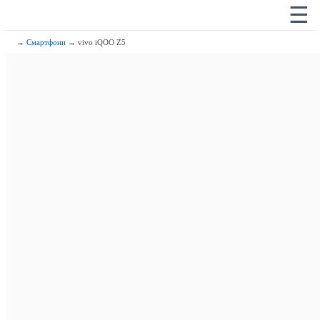
☰
→
Смартфони
→ vivo iQOO Z5