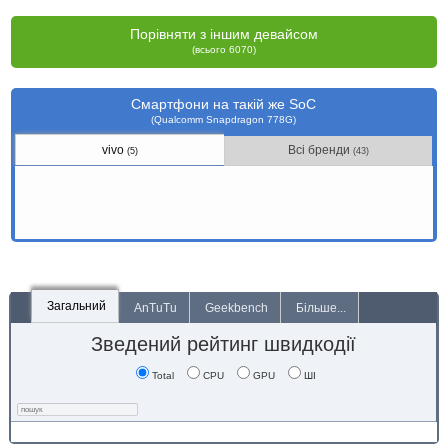
Порівняти з іншим девайсом
(всього 6070)
Смартфони на такій же SoC
(Qualcomm Snapdragon 778G)
vivo
Всі бренди
(5)
(43)
Загальний
AnTuTu
Geekbench
Більше...
Зведений рейтинг швидкодії
Total
CPU
GPU
ШІ