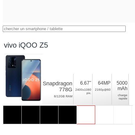
vivo iQOO Z5
Snapdragon
6.67"
64MP
5000
mAh
778G
2400x1080
2160p@60
pix.
charge
8/12GB RAM
rapide