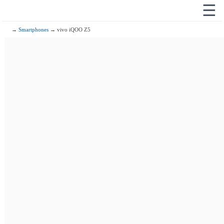
☰
→
Smartphones
→ vivo iQOO Z5