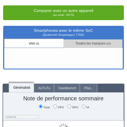
Comparer avec un autre appareil
(au total - 6070)
Smartphones avec le même SoC
(Qualcomm Snapdragon 778G)
vivo
Toutes les marques
(5)
(43)
Généralisé
AnTuTu
Geekbench
Plus...
Note de performance sommaire
Total
CPU
GPU
IA