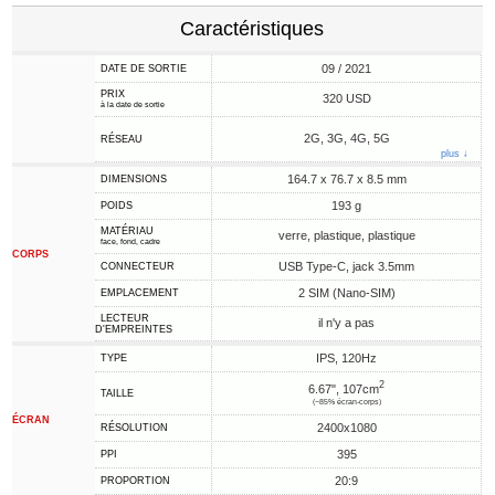
Caractéristiques
09 / 2021
DATE DE SORTIE
PRIX
320 USD
à la date de sortie
2G, 3G, 4G, 5G
RÉSEAU
plus ↓
164.7 x 76.7 x 8.5 mm
DIMENSIONS
193 g
POIDS
MATÉRIAU
verre, plastique, plastique
face, fond, cadre
CORPS
USB Type-C, jack 3.5mm
CONNECTEUR
2 SIM (Nano-SIM)
EMPLACEMENT
LECTEUR
il n'y a pas
D'EMPREINTES
IPS, 120Hz
TYPE
2
6.67", 107cm
TAILLE
(~85% écran-corps)
ÉCRAN
2400x1080
RÉSOLUTION
395
PPI
20:9
PROPORTION