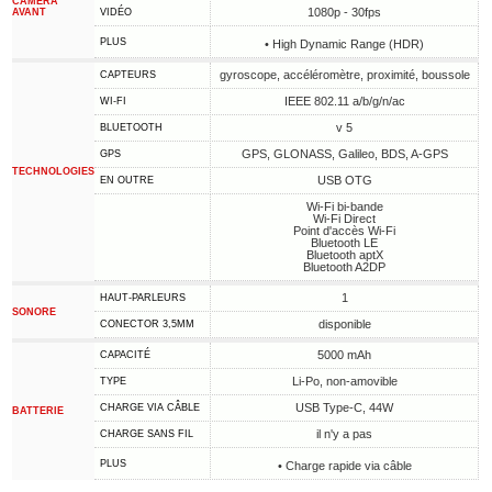
CAMÉRA
1080p - 30fps
AVANT
VIDÉO
PLUS
• High Dynamic Range (HDR)
gyroscope, accéléromètre, proximité, boussole
CAPTEURS
IEEE 802.11 a/b/g/n/ac
WI-FI
v 5
BLUETOOTH
GPS, GLONASS, Galileo, BDS, A-GPS
GPS
TECHNOLOGIES
USB OTG
EN OUTRE
Wi-Fi bi-bande
Wi-Fi Direct
Point d'accès Wi-Fi
Bluetooth LE
Bluetooth aptX
Bluetooth A2DP
1
HAUT-PARLEURS
SONORE
disponible
CONECTOR 3,5MM
5000 mAh
CAPACITÉ
Li-Po, non-amovible
TYPE
USB Type-C, 44W
CHARGE VIA CÂBLE
BATTERIE
il n'y a pas
CHARGE SANS FIL
PLUS
• Charge rapide via câble