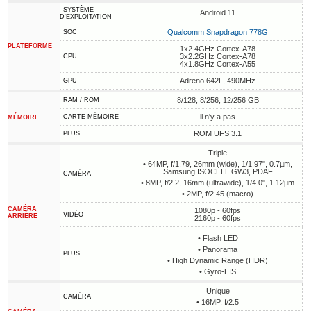
SYSTÈME
Android 11
D'EXPLOITATION
Qualcomm Snapdragon 778G
SOC
PLATEFORME
1x2.4GHz Cortex-A78
3x2.2GHz Cortex-A78
CPU
4x1.8GHz Cortex-A55
Adreno 642L, 490MHz
GPU
8/128, 8/256, 12/256 GB
RAM / ROM
il n'y a pas
CARTE MÉMOIRE
MÉMOIRE
ROM UFS 3.1
PLUS
Triple
• 64MP, f/1.79, 26mm (wide), 1/1.97", 0.7µm,
Samsung ISOCELL GW3, PDAF
CAMÉRA
• 8MP, f/2.2, 16mm (ultrawide), 1/4.0", 1.12µm
• 2MP, f/2.45 (macro)
CAMÉRA
1080p - 60fps
VIDÉO
ARRIÈRE
2160p - 60fps
• Flash LED
• Panorama
PLUS
• High Dynamic Range (HDR)
• Gyro-EIS
Unique
CAMÉRA
• 16MP, f/2.5