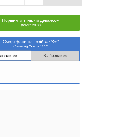
Порівняти з іншим девайсом
(всього 6070)
Смартфони на такій же SoC
(Samsung Exynos 1280)
amsung
Всі бренди
(9)
(9)