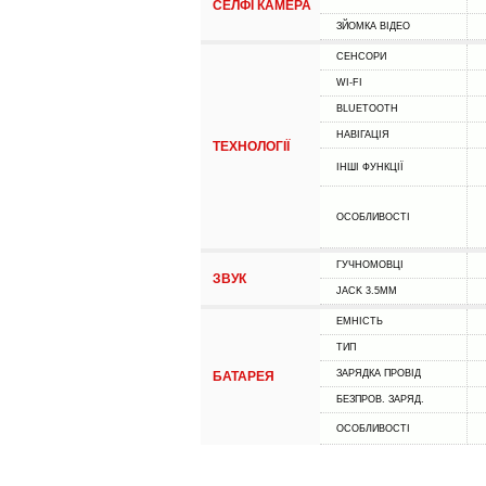
СЕЛФІ КАМЕРА
ЗЙОМКА ВІДЕО
СЕНСОРИ
WI-FI
BLUETOOTH
НАВІГАЦІЯ
ТЕХНОЛОГІЇ
ІНШІ ФУНКЦІЇ
ОСОБЛИВОСТІ
ГУЧНОМОВЦІ
ЗВУК
JACK 3.5MM
ЕМНІСТЬ
ТИП
ЗАРЯДКА ПРОВІД
БАТАРЕЯ
БЕЗПРОВ. ЗАРЯД.
ОСОБЛИВОСТІ