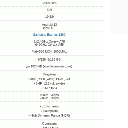
2340x1080
396
19.5:9
Android 13
(One UI)
Samsung Exynos 1280
2x2.4GHz Cortex-A78
6x2GHz Cortex-A55
Mali-G68 MC4, 1000MHz
6/128, 8/128 GB
до 1024GB (комбінований слот)
Потрійна
• 50MP, f/1.8 (wide), PDAF, OIS
• 8MP, f/2.2 (ultrawide)
• 2MP, f/2.4
1080p - 30fps
2160p - 30fps
• LED-спалах
• Панорама
• High Dynamic Range (HDR)
Одинарна