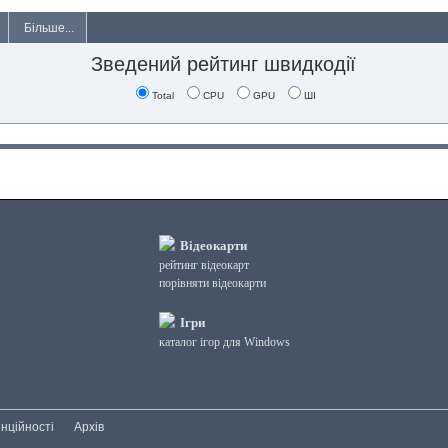
Більше...
Зведений рейтинг швидкодії
Total
CPU
GPU
ШІ
Відеокарти
рейтинг відеокарт
порівняти відеокарти
Ігри
каталог ігор для Windows
нційності
Архів