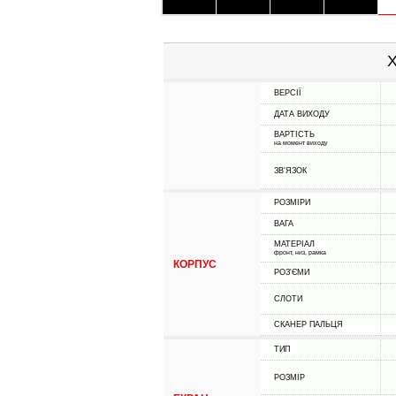
Х
ВЕРСІЇ
ДАТА ВИХОДУ
ВАРТІСТЬ
на момент виходу
ЗВ'ЯЗОК
РОЗМІРИ
ВАГА
МАТЕРІАЛ
фронт, низ, рамка
КОРПУС
РОЗ'ЄМИ
СЛОТИ
СКАНЕР ПАЛЬЦЯ
ТИП
РОЗМІР