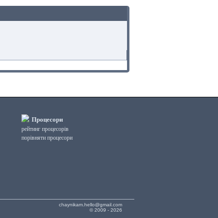
Процесори
рейтинг процесорів
порівняти процесори
chaynikam.hello@gmail.com
© 2009 - 2026