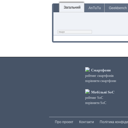
Загальний
AnTuTu
Geekbench
Смартфони
рейтинг смартфонів
порівняти смартфони
Мобільні SoC
рейтинг SoC
порівняти SoC
Про проект
Контакти
Політика конфіде