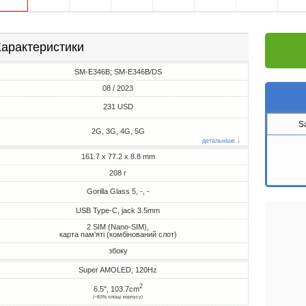
арактеристики
SM-E346B; SM-E346B/DS
08 / 2023
231 USD
S
2G, 3G, 4G, 5G
детальніше ↓
161.7 x 77.2 x 8.8 mm
208 г
Gorilla Glass 5, -, -
USB Type-C, jack 3.5mm
2 SIM (Nano-SIM),
карта пам'яті (комбінований слот)
збоку
Super AMOLED, 120Hz
2
6.5", 103.7cm
(~83% площі корпусу)