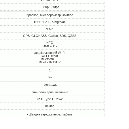
• 13MP, f/2.2
1080p - 30fps
гіроскоп, акселерометр, компас
IEEE 802.11 a/b/g/n/ac
v 5.3
GPS, GLONASS, Galileo, BDS, QZSS
NFC
USB OTG
дводіапазонний Wi-Fi
Wi-Fi Direct
Bluetooth LE
Bluetooth A2DP
1
так
6000 mAh
літій-полімерна, незнімна
USB Type-C, 25W
немає
• Швидка зарядка через кабель