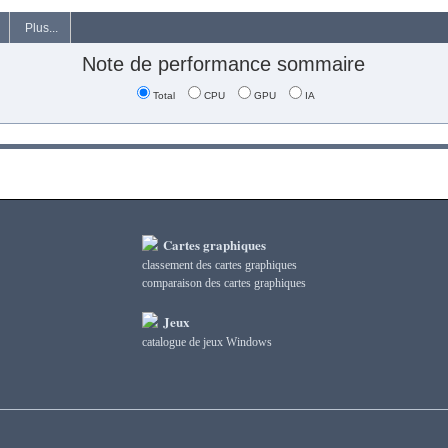
Plus...
Note de performance sommaire
Total
CPU
GPU
IA
Cartes graphiques
classement des cartes graphiques
сomparaison des cartes graphiques
Jeux
catalogue de jeux Windows