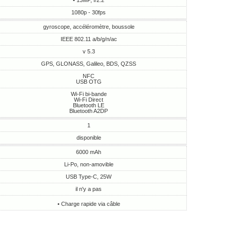
• 13MP, f/2.2
1080p - 30fps
gyroscope, accéléromètre, boussole
IEEE 802.11 a/b/g/n/ac
v 5.3
GPS, GLONASS, Galileo, BDS, QZSS
NFC
USB OTG
Wi-Fi bi-bande
Wi-Fi Direct
Bluetooth LE
Bluetooth A2DP
1
disponible
6000 mAh
Li-Po, non-amovible
USB Type-C, 25W
il n'y a pas
• Charge rapide via câble