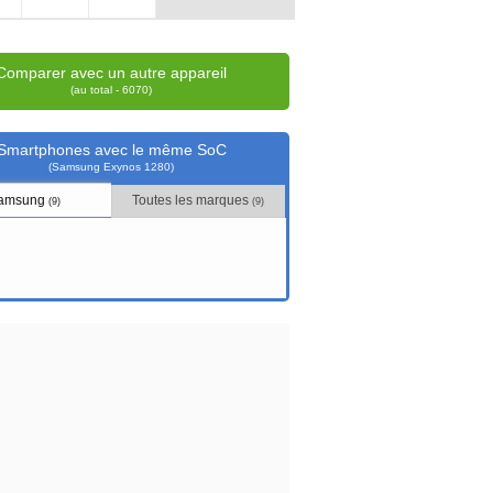
Comparer avec un autre appareil
(au total - 6070)
Smartphones avec le même SoC
(Samsung Exynos 1280)
amsung
Toutes les marques
(9)
(9)