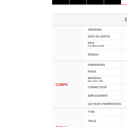
C
VERSIONS
DATE DE SORTIE
PRIX
à la date de sortie
RÉSEAU
DIMENSIONS
POIDS
MATÉRIAU
face, fond, cadre
CORPS
CONNECTEUR
EMPLACEMENT
LECTEUR D'EMPREINTES
TYPE
TAILLE