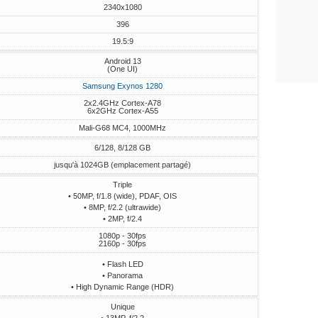
2340x1080
396
19.5:9
Android 13
(One UI)
Samsung Exynos 1280
2x2.4GHz Cortex-A78
6x2GHz Cortex-A55
Mali-G68 MC4, 1000MHz
6/128, 8/128 GB
jusqu'à 1024GB (emplacement partagé)
Triple
• 50MP, f/1.8 (wide), PDAF, OIS
• 8MP, f/2.2 (ultrawide)
• 2MP, f/2.4
1080p - 30fps
2160p - 30fps
• Flash LED
• Panorama
• High Dynamic Range (HDR)
Unique