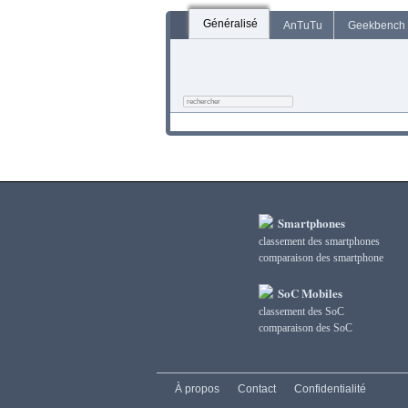
Généralisé
AnTuTu
Geekbench
Smartphones
classement des smartphones
сomparaison des smartphone
SoC Mobiles
classement des SoC
сomparaison des SoC
À propos
Contact
Confidentialité