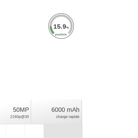
15.9
%
position
50MP
6000 mAh
2160p@30
charge rapide