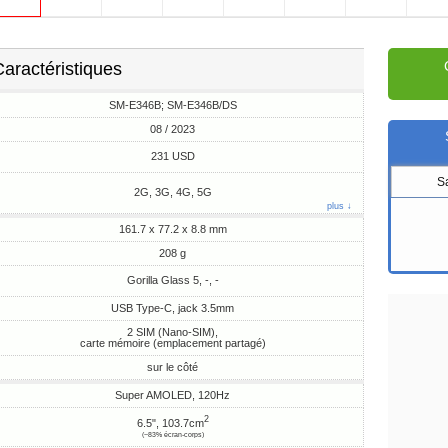
aractéristiques
SM-E346B; SM-E346B/DS
08 / 2023
231 USD
S
2G, 3G, 4G, 5G
plus ↓
161.7 x 77.2 x 8.8 mm
208 g
Gorilla Glass 5, -, -
USB Type-C, jack 3.5mm
2 SIM (Nano-SIM),
carte mémoire (emplacement partagé)
sur le côté
Super AMOLED, 120Hz
2
6.5", 103.7cm
(~83% écran-corps)