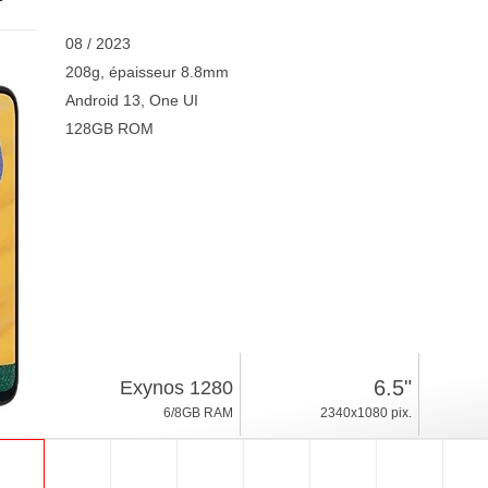
08 / 2023
208g, épaisseur 8.8mm
Android 13, One UI
128GB ROM
6.5"
Exynos 1280
6/8GB RAM
2340x1080 pix.