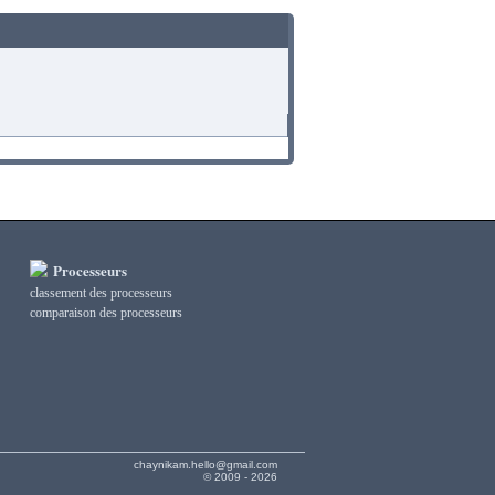
Processeurs
classement des processeurs
сomparaison des processeurs
chaynikam.hello@gmail.com
© 2009 - 2026