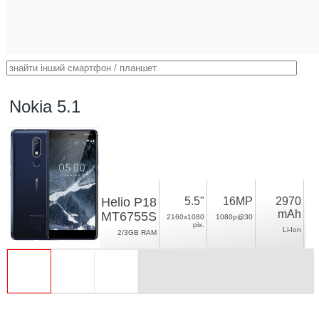
Nokia 5.1
Helio P18
5.5"
16MP
2970
mAh
MT6755S
2160x1080
1080p@30
pix.
Li-Ion
2/3GB RAM