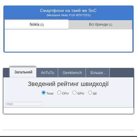
Смартфони на такій же SoC
(Mediatek Helio P18 MT6755S)
Nokia
Всі бренди
(1)
(1)
Загальний
AnTuTu
Geekbench
Більше...
Зведений рейтинг швидкодії
Total
CPU
GPU
ШІ