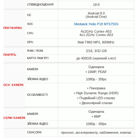
18:9
СПІВВІДНОШЕННЯ
Android 8.0
ОС
(Android One)
Mediatek Helio P18 MT6755S
SOC
ПЛАТФОРМА
4x2GHz Cortex-A53
CPU
4x1.2GHz Cortex-A53
Mali-T860 MP2, 800MHz
GPU
2/16, 3/32 GB
RAM / ROM
ПАМ'ЯТЬ
до 400GB (окремий слот)
КАРТА ПАМ'ЯТІ
Одинарна
КАМЕРА
• 16MP, PDAF
1080p - 30fps
ЗЙОМКА ВІДЕО
ОСН. КАМЕРА
• Панорама
• High Dynamic Range (HDR)
ОСОБЛИВОСТІ
• Подвійний LED-спалах
• Двоколірний спалах
Одинарна
КАМЕРА
• 8MP
СЕЛФІ КАМЕРА
1080p - 30fps
ЗЙОМКА ВІДЕО
гіроскоп, акселерометр, наближення, компас
СЕНСОРИ