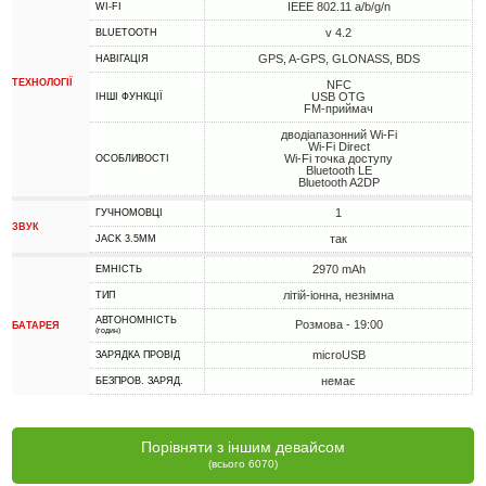
IEEE 802.11 a/b/g/n
WI-FI
v 4.2
BLUETOOTH
GPS, A-GPS, GLONASS, BDS
НАВІГАЦІЯ
ТЕХНОЛОГІЇ
NFC
USB OTG
ІНШІ ФУНКЦІЇ
FM-приймач
дводіапазонний Wi-Fi
Wi-Fi Direct
Wi-Fi точка доступу
ОСОБЛИВОСТІ
Bluetooth LE
Bluetooth A2DP
1
ГУЧНОМОВЦІ
ЗВУК
так
JACK 3.5MM
2970 mAh
ЕМНІСТЬ
літій-іонна, незнімна
ТИП
АВТОНОМНІСТЬ
Розмова - 19:00
БАТАРЕЯ
(годин)
microUSB
ЗАРЯДКА ПРОВІД
немає
БЕЗПРОВ. ЗАРЯД.
Порівняти з іншим девайсом
(всього 6070)