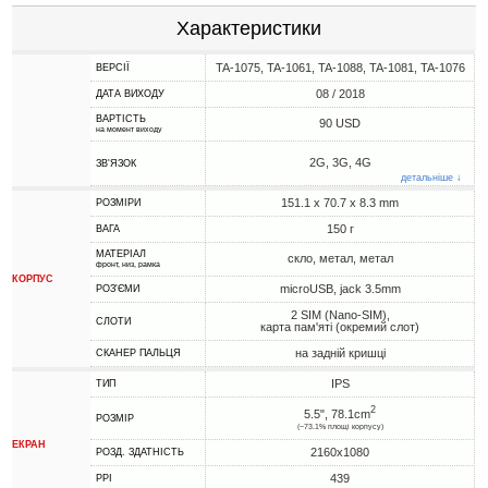
Характеристики
TA-1075, TA-1061, TA-1088, TA-1081, TA-1076
ВЕРСІЇ
08 / 2018
ДАТА ВИХОДУ
ВАРТІСТЬ
90 USD
на момент виходу
2G, 3G, 4G
ЗВ'ЯЗОК
детальніше ↓
151.1 x 70.7 x 8.3 mm
РОЗМІРИ
150 г
ВАГА
МАТЕРІАЛ
скло, метал, метал
фронт, низ, рамка
КОРПУС
microUSB, jack 3.5mm
РОЗ'ЄМИ
2 SIM (Nano-SIM),
СЛОТИ
карта пам'яті (окремий слот)
на задній кришці
СКАНЕР ПАЛЬЦЯ
IPS
ТИП
2
5.5", 78.1cm
РОЗМІР
(~73.1% площі корпусу)
ЕКРАН
2160x1080
РОЗД. ЗДАТНІСТЬ
439
PPI