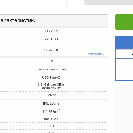
арактеристики
11 / 2025
225 USD
2G, 3G, 4G
детальніше ↓
513 г
скло, метал, метал
USB Type-C
1 SIM (Nano-SIM),
карта пам'яті
немає
IPS, 120Hz
2
11", 352cm
1900x1200
204