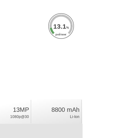
13.1
%
рейтинг
13MP
8800 mAh
1080p@30
Li-Ion