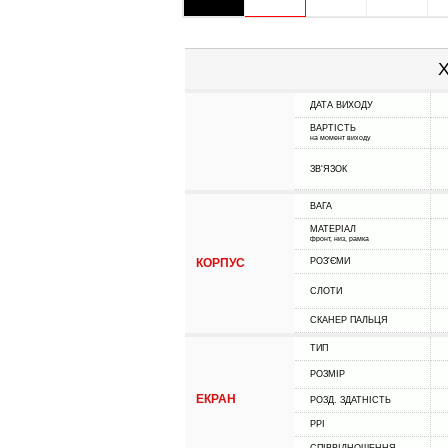
Х
ДАТА ВИХОДУ
ВАРТІСТЬ
на момент виходу
ЗВ'ЯЗОК
ВАГА
МАТЕРІАЛ
фронт, низ, рамка
КОРПУС
РОЗ'ЄМИ
СЛОТИ
СКАНЕР ПАЛЬЦЯ
ТИП
РОЗМІР
ЕКРАН
РОЗД. ЗДАТНІСТЬ
PPI