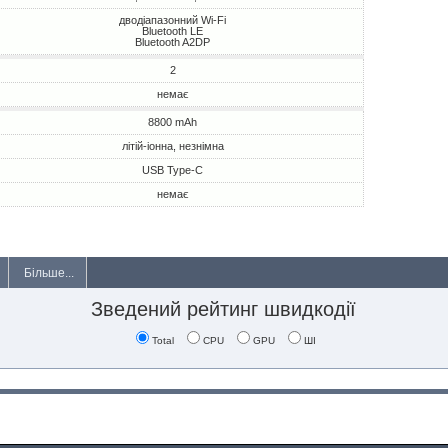
дводіапазонний Wi-Fi
Bluetooth LE
Bluetooth A2DP
2
немає
8800 mAh
літій-іонна, незнімна
USB Type-C
немає
Більше...
Зведений рейтинг швидкодії
Total
CPU
GPU
ШІ