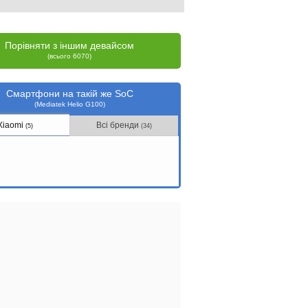
Порівняти з іншим девайсом
(всього 6070)
Смартфони на такій же SoC
(Mediatek Helio G100)
Xiaomi
Всі бренди
(5)
(34)