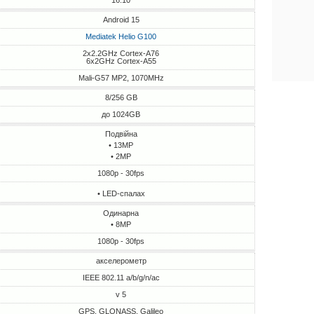
16:10
Android 15
Mediatek Helio G100
2x2.2GHz Cortex-A76
6x2GHz Cortex-A55
Mali-G57 MP2, 1070MHz
8/256 GB
до 1024GB
Подвійна
• 13MP
• 2MP
1080p - 30fps
• LED-спалах
Одинарна
• 8MP
1080p - 30fps
акселерометр
IEEE 802.11 a/b/g/n/ac
v 5
GPS, GLONASS, Galileo