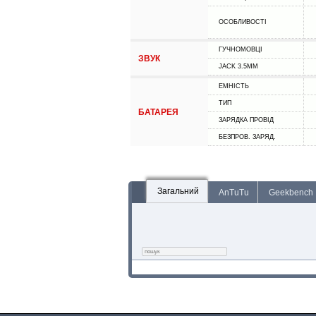
ОСОБЛИВОСТІ
ГУЧНОМОВЦІ
ЗВУК
JACK 3.5MM
ЕМНІСТЬ
ТИП
БАТАРЕЯ
ЗАРЯДКА ПРОВІД
БЕЗПРОВ. ЗАРЯД.
Загальний
AnTuTu
Geekbench