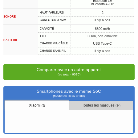
Bluetooth LE
Bluetooth A2DP
2
HAUT-PARLEURS
SONORE
il n'y a pas
CONECTOR 3,5MM
8800 mAh
CAPACITÉ
Li-Ion, non-amovible
TYPE
BATTERIE
USB Type-C
CHARGE VIA CÂBLE
il n'y a pas
CHARGE SANS FIL
Comparer avec un autre appareil
(au total - 6070)
Smartphones avec le même SoC
(Mediatek Helio G100)
Xiaomi
Toutes les marques
(5)
(34)