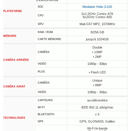
D'EXPLOITATION
Mediatek Helio G100
SOC
PLATEFORME
2x2.2GHz Cortex-A76
CPU
6x2GHz Cortex-A55
Mali-G57 MP2, 1070MHz
GPU
8/256 GB
RAM / ROM
MÉMOIRE
jusqu'à 1024GB
CARTE MÉMOIRE
Double
• 13MP
CAMÉRA
• 2MP
CAMÉRA ARRIÈRE
1080p - 30fps
VIDÉO
PLUS
• Flash LED
Unique
CAMÉRA
• 8MP
CAMÉRA AVANT
1080p - 30fps
VIDÉO
accéléromètre
CAPTEURS
IEEE 802.11 a/b/g/n/ac
WI-FI
v 5
BLUETOOTH
TECHNOLOGIES
GPS, GLONASS, Galileo
GPS
Wi-Fi bi-bande