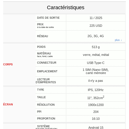
Caractéristiques
11 / 2025
DATE DE SORTIE
PRIX
225 USD
à la date de sortie
2G, 3G, 4G
RÉSEAU
plus ↓
513 g
POIDS
MATÉRIAU
verre, métal, métal
face, fond, cadre
USB Type-C
CONNECTEUR
CORPS
1 SIM (Nano-SIM),
EMPLACEMENT
carte mémoire
LECTEUR
il n'y a pas
D'EMPREINTES
IPS, 120Hz
TYPE
2
TAILLE
11", 352cm
ÉCRAN
1900x1200
RÉSOLUTION
204
PPI
16:10
PROPORTION
SYSTÈME
Android 15