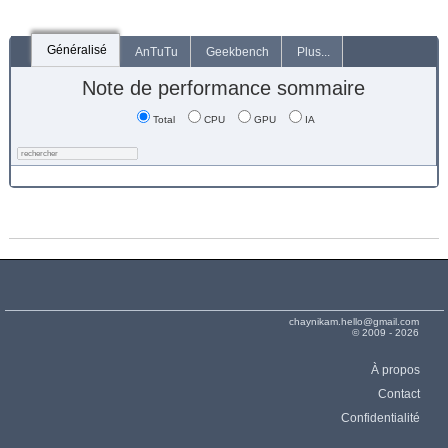
Généralisé
AnTuTu
Geekbench
Plus...
Note de performance sommaire
Total
CPU
GPU
IA
chaynikam.hello@gmail.com
© 2009 - 2026
À propos
Contact
Confidentialité