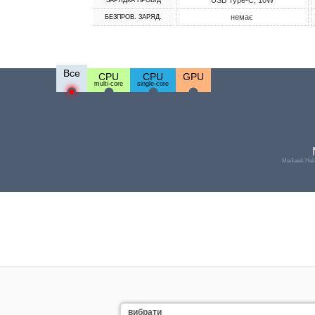
USB Type-C, 10W
ЗАРЯДКА ПРОВІД
немає
БЕЗПРОВ. ЗАРЯД.
Все
CPU
CPU
GPU
multi-core
single-core
Mediatek Hel
вибрати