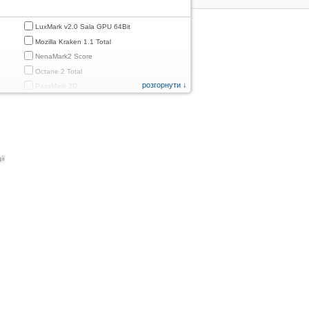
LuxMark v2.0 Sala GPU 64Bit
Mozilla Kraken 1.1 Total
NenaMark2 Score
Octane 2 Total
розгорнути ↓
PassMark 2D
PassMark 3D
PassMark Mobile 1
PassMark v.3 2D
PassMark v.3 3D
ії
PassMark v.3 CPU
PassMark v.3 Disk
PassMark v.3 Memory
d
PassMark v.3 Total
PCMark
PCMark 2.0
PCMark 3.0
PCMark for Android (Computer Vision)
PCMark for Android (Storage)
Quadrant Standard 2.0 Total Score
ames)
Smartbench 2012 Gaming Index