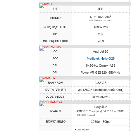
ЕКРАН
IPS
ТИП
2
6.5", 102.8cm
РОЗМІР
(~82.3% площі корпусу)
1600x720
РОЗД. ЗДАТНІСТЬ
269
PPI
20:9
СПІВВІДНОШЕННЯ
ПЛАТФОРМА
Android 10
ОС
Mediatek Helio G25
SOC
8x2GHz Cortex-A53
CPU
PowerVR GE8320, 650MHz
GPU
ПАМ'ЯТЬ
2/32 GB
RAM / ROM
до 128GB (комбінований слот)
КАРТА ПАМ'ЯТІ
ROM eMMC
ОСОБЛИВОСТІ
ОСН. КАМЕРА
Подвійна
КАМЕРА
• 48MP, f/1.7, 26mm (wide), 1/2.0", 0.8µm, PDAF
• 2MP, f/2.4 (macro)
1080p - 30fps
ЗЙОМКА ВІДЕО
• LED-спалах