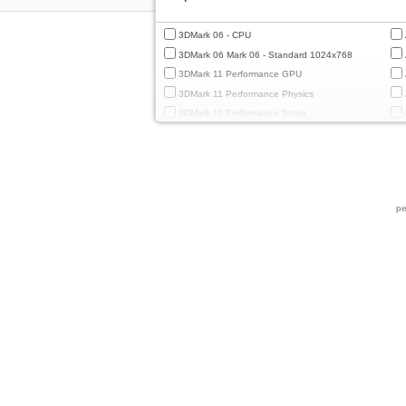
3DMark 06 - CPU
3DMark 06 Mark 06 - Standard 1024x768
3DMark 11 Performance GPU
3DMark 11 Performance Physics
3DMark 11 Performance Score
3DMark Cloud Gate Graphics
3DMark Cloud Gate Physics
3DMark Cloud Gate Score
3DMark Fire Strike Standard Graphics
ре
3DMark Fire Strike Standard Physics
3DMark Fire Strike Standard Score
3DMark Ice Storm Extreme Graphics
3DMark Ice Storm Extreme Physics
3DMark Ice Storm Graphics
3DMark Ice Storm Physics
3DMark Ice Storm Unlimited Graphics
3DMark Ice Storm Unlimited Physics
3DMark Sling Shot Extreme Unlimited
3DMark Sling Shot Extreme Unlimited Graphics
3DMark Sling Shot Extreme Unlimited Physics