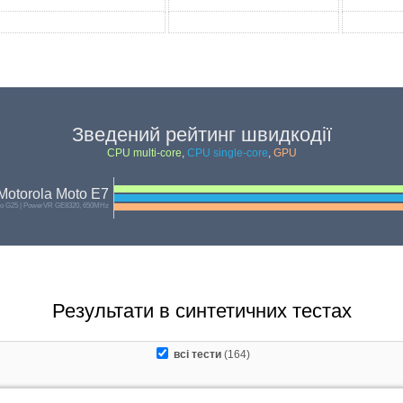
Зведений рейтинг швидкодії
CPU multi-core
,
CPU single-core
,
GPU
Motorola Moto E7
io G25 | PowerVR GE8320, 650MHz
Результати в синтетичних тестах
всі тести
(164)