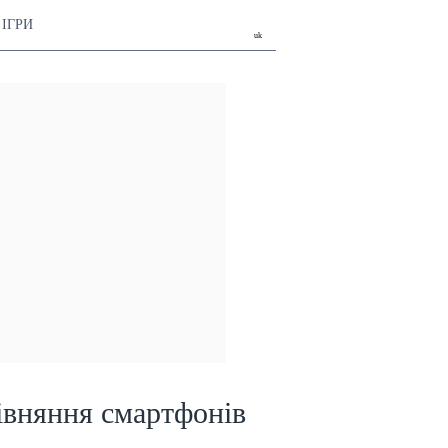
ІГРИ
uk
івняння смартфонів