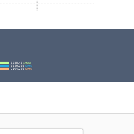
5288.43
(
100
%)
5546.955
(
100
%)
2194.285
(
100
%)