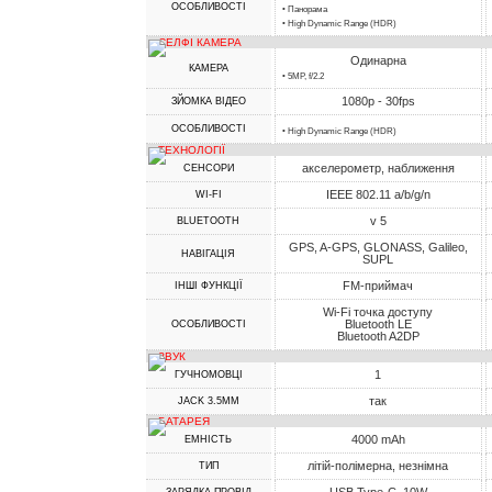
ОСОБЛИВОСТІ
• Панорама
• High Dynamic Range (HDR)
СЕЛФІ КАМЕРА
Одинарна
КАМЕРА
• 5MP, f/2.2
1080p - 30fps
ЗЙОМКА ВІДЕО
ОСОБЛИВОСТІ
• High Dynamic Range (HDR)
ТЕХНОЛОГІЇ
акселерометр, наближення
СЕНСОРИ
IEEE 802.11 a/b/g/n
WI-FI
v 5
BLUETOOTH
GPS, A-GPS, GLONASS, Galileo,
НАВІГАЦІЯ
SUPL
FM-приймач
ІНШІ ФУНКЦІЇ
Wi-Fi точка доступу
Bluetooth LE
ОСОБЛИВОСТІ
Bluetooth A2DP
ЗВУК
1
ГУЧНОМОВЦІ
так
JACK 3.5MM
БАТАРЕЯ
4000 mAh
ЕМНІСТЬ
літій-полімерна, незнімна
ТИП