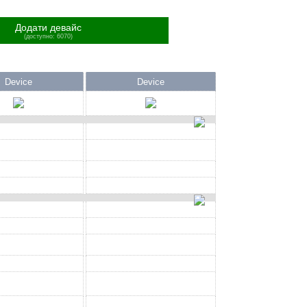
Додати девайс
(доступно: 6070)
Device
Device