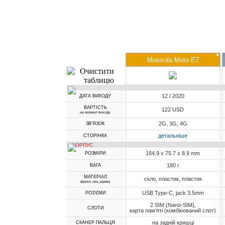
✖
Motorola Moto E7
12 / 2020
ДАТА ВИХОДУ
ВАРТІСТЬ
122 USD
на момент виходу
2G, 3G, 4G
ЗВ'ЯЗОК
детальніше
СТОРІНКА
КОРПУС
164.9 x 75.7 x 8.9 mm
РОЗМІРИ
180 г
ВАГА
МАТЕРІАЛ
скло, пластик, пластик
фронт, низ, рамка
USB Type-C, jack 3.5mm
РОЗ'ЄМИ
2 SIM (Nano-SIM),
СЛОТИ
карта пам'яті (комбінований слот)
на задній кришці
СКАНЕР ПАЛЬЦЯ