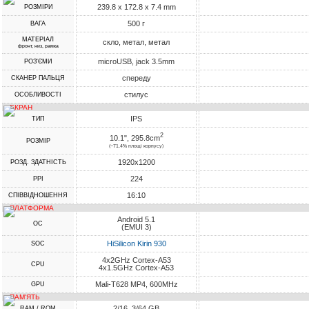
239.8 x 172.8 x 7.4 mm
РОЗМІРИ
500 г
ВАГА
МАТЕРІАЛ
скло, метал, метал
фронт, низ, рамка
microUSB, jack 3.5mm
РОЗ'ЄМИ
спереду
СКАНЕР ПАЛЬЦЯ
стилус
ОСОБЛИВОСТІ
ЕКРАН
IPS
ТИП
2
10.1", 295.8cm
РОЗМІР
(~71.4% площі корпусу)
1920x1200
РОЗД. ЗДАТНІСТЬ
224
PPI
16:10
СПІВВІДНОШЕННЯ
ПЛАТФОРМА
Android 5.1
ОС
(EMUI 3)
HiSilicon Kirin 930
SOC
4x2GHz Cortex-A53
CPU
4x1.5GHz Cortex-A53
Mali-T628 MP4, 600MHz
GPU
ПАМ'ЯТЬ
2/16, 3/64 GB
RAM / ROM