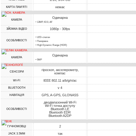
немає
КАРТА ПАМ'ЯТІ
ОСН. КАМЕРА
Одинарна
КАМЕРА
• 13MP, f/2.0, AF
1080p - 30fps
ЗЙОМКА ВІДЕО
• LED-спалах
ОСОБЛИВОСТІ
• Панорама
• High Dynamic Range (HDR)
СЕЛФІ КАМЕРА
Одинарна
КАМЕРА
• 5MP
ТЕХНОЛОГІЇ
гіроскоп, акселерометр,
СЕНСОРИ
компас
IEEE 802.11 a/b/g/n/ac
WI-FI
v 4
BLUETOOTH
GPS, A-GPS, GLONASS
НАВІГАЦІЯ
дводіапазонний Wi-Fi
Wi-Fi точка доступу
Bluetooth LE
ОСОБЛИВОСТІ
Bluetooth EDR
Bluetooth A2DP
ЗВУК
2
ГУЧНОМОВЦІ
так
JACK 3.5MM