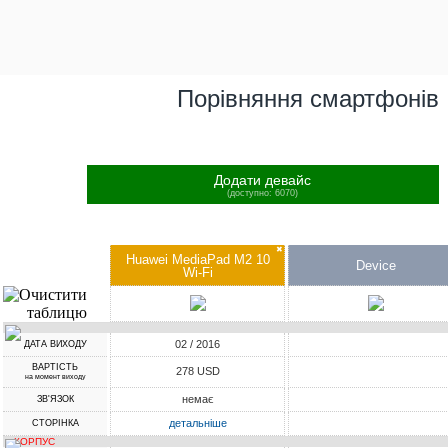
Порівняння смартфонів
Додати девайс
(доступно: 6070)
✖
Huawei MediaPad M2 10
Device
Wi-Fi
02 / 2016
ДАТА ВИХОДУ
ВАРТІСТЬ
278 USD
на момент виходу
немає
ЗВ'ЯЗОК
детальніше
СТОРІНКА
КОРПУС