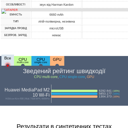
звук від Harman Kardon
ОСОБЛИВОСТІ
БАТАРЕЯ
6660 mAh
ЕМНІСТЬ
літій-полімерна, незнімна
ТИП
microUSB
ЗАРЯДКА ПРОВІД
немає
БЕЗПРОВ. ЗАРЯД.
Все
CPU
CPU
GPU
multi-core
single-core
Зведений рейтинг швидкодії
CPU multi-core
,
CPU single-core
,
GPU
Huawei MediaPad M2
6292.641
(
100
%)
5853.177
10 Wi-Fi
(
100
%)
1304.373
(
100
%)
HiSilicon Kirin 930 | Mali-T628 MP4, 600MHz
Результати в синтетичних тестах