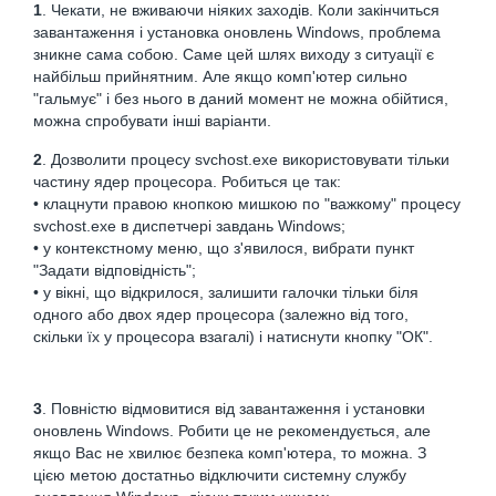
1
. Чекати, не вживаючи ніяких заходів. Коли закінчиться
завантаження і установка оновлень Windows, проблема
зникне сама собою. Саме цей шлях виходу з ситуації є
найбільш прийнятним. Але якщо комп'ютер сильно
"гальмує" і без нього в даний момент не можна обійтися,
можна спробувати інші варіанти.
2
. Дозволити процесу svchost.exe використовувати тільки
частину ядер процесора. Робиться це так:
• клацнути правою кнопкою мишкою по "важкому" процесу
svchost.exe в диспетчері завдань Windows;
• у контекстному меню, що з'явилося, вибрати пункт
"Задати відповідність";
• у вікні, що відкрилося, залишити галочки тільки біля
одного або двох ядер процесора (залежно від того,
скільки їх у процесора взагалі) і натиснути кнопку "ОК".
3
. Повністю відмовитися від завантаження і установки
оновлень Windows. Робити це не рекомендується, але
якщо Вас не хвилює безпека комп'ютера, то можна. З
цією метою достатньо відключити системну службу