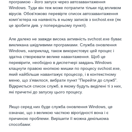
програмою - його запуск через автозавантаження
Windows. Туди він теж може потрапити тільки під впливом
вірусів. Обов'язково перевірте список автозавантаження
комп'ютера на наявність в ньому записів з svchost.exe (як
це зробити див. у попередньому пункті).
Але далеко не завжди висока активність svchost.exe буває
викликана шкідливими програмами. Служба оновлення
Windows, наприклад, також використовує цей процес і
здатна створювати велике навантаження. Щоб це
перевірити, необхідно в диспетчері завдань Windows
клацнути правою кнопкою мишки по процесу svchost.exe,
який найбільше навантажує процесор, і в контекстному
меню, що з'явилося, вибрати пункт "Перейти до служб".
Відкриється список служб, в якому будуть виділені ті з них,
які причетні до запуску цього процесу.
Якщо серед них буде служба оновлення Windows, це
означає, що з великою часткою вірогідності вона і є
причиною проблеми. Вирішити її можна декількома
способами: