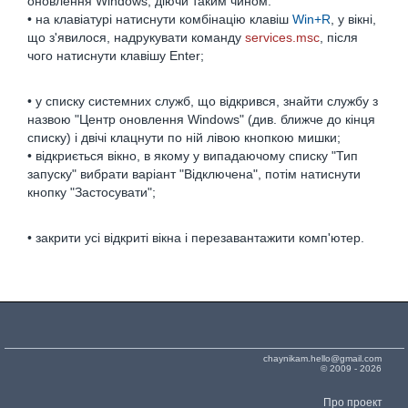
оновлення Windows, діючи таким чином:
• на клавіатурі натиснути комбінацію клавіш
Win+R
, у вікні,
що з'явилося, надрукувати команду
services.msc
, після
чого натиснути клавішу Enter;
• у списку системних служб, що відкрився, знайти службу з
назвою "Центр оновлення Windows" (див. ближче до кінця
списку) і двічі клацнути по ній лівою кнопкою мишки;
• відкриється вікно, в якому у випадаючому списку "Тип
запуску" вибрати варіант "Відключена", потім натиснути
кнопку "Застосувати";
• закрити усі відкриті вікна і перезавантажити комп'ютер.
chaynikam.hello@gmail.com
© 2009 - 2026
Про проект