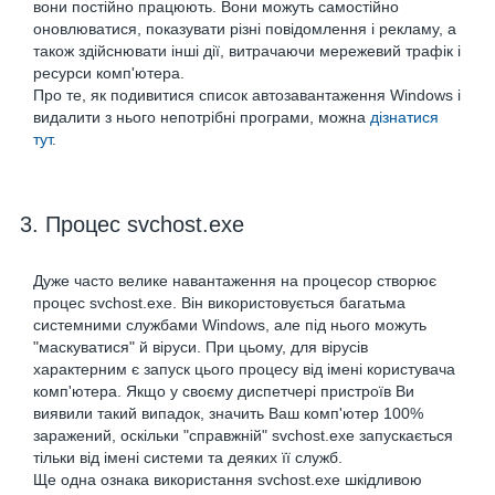
вони постійно працюють. Вони можуть самостійно
оновлюватися, показувати різні повідомлення і рекламу, а
також здійснювати інші дії, витрачаючи мережевий трафік і
ресурси комп'ютера.
Про те, як подивитися список автозавантаження Windows і
видалити з нього непотрібні програми, можна
дізнатися
тут
.
3. Процес svchost.exe
Дуже часто велике навантаження на процесор створює
процес svchost.exe. Він використовується багатьма
системними службами Windows, але під нього можуть
"маскуватися" й віруси. При цьому, для вірусів
характерним є запуск цього процесу від імені користувача
комп'ютера. Якщо у своєму диспетчері пристроїв Ви
виявили такий випадок, значить Ваш комп'ютер 100%
заражений, оскільки "справжній" svchost.exe запускається
тільки від імені системи та деяких її служб.
Ще одна ознака використання svchost.exe шкідливою