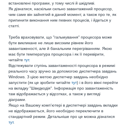
встановлені програми, у тому числі й шкідливі.
Як дізнатися, наскільки сильно завантажений процесор,
чим саме він зайнятий в даний момент, а також про те, як
припинити виконання ним певних процесів, і йдеться у
статті.
Треба враховувати, що "гальмування" процесора може
бути викликане не лише високим рівнем його
завантаженості, але й банальним перегріванням. Якою
має бути температура процесора і як її перевірити,
читайте
тут
.
Відстежувати ступінь завантаженості процесора в режимі
реального часу зручно за допомогою диспетчера завдань
Windows. З цією метою диспетчер завдань необхідно
запустити (як це зробити читайте
тут
) і в його вікні перейти
на вкладку "Швидкодія". Інформація про завантаженість
там відображається у відсотках, а також у вигляді
діаграми.
Якщо на Вашому комп'ютері в диспетчері завдань вкладки
не відображаються, його необхідно переключити в
стандартний режим. Детальніше про це можна дізнатися
тут
.