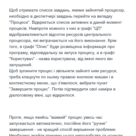
Щоб отримати список завдань, якими зайнятий процесор,
необхідно в диспетчері завдань перейти на вкладку
"Процеси". Відкриється список активних в даний момент
процесів. Навпроти кожного з них в графі "ЦП"
відображатиметься відсоток ресурсів центрального
процесора, які витрачаються на його виконання. Крім
того, в графі "Опис" буде розміщена інформація про
програму, відповідальну за запуск процесу, а в графі
"Користувач" - назва користувача, від імені якого він
запущений.
Щоб зупинити процес і звільнити зайняті ним ресурси,
треба клацнути по ньому правою кнопкою мишки і в
контекстному меню, що з'явилося, вибрати пункт
"Завершити процес". Потім підтвердити свої наміри в
діалоговому вікні, що відкрилося.
Проте, якщо якийсь "важкий" процес увесь час
запускається автоматично, постійне його "ручне"
завершення - не кращий спосіб вирішення проблеми.
Необхідно знайти причину цього неподобства та усунути