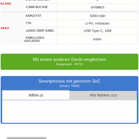
KLANG
erhältlich
3,5MM-BUCHSE
5000 mAh
KAPAZITÄT
Li-Po, verbauter
TYP
AKKU
USB Type-C, 10W
LADEN ÜBER KABEL
KABELLOSES
keine
AUFLADEN
Mit einem anderen Gerät vergleichen
(insgesamt - 6070)
Smartphones mit gleichem SoC
(Unisoc T606)
Infinix
Alle Marken
(5)
(110)