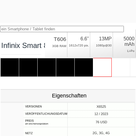
T606
6.6"
13MP
5000
Infinix Smart 8 HD
mAh
1612x720 pix.
1080p@30
3GB RAM
Li-Po
Eigenschaften
X6525
VERSIONEN
12 / 2023
VERÖFFENTLICHUNGSDATUM
PREIS
76 USD
am erscheinungsdatum
2G, 3G, 4G
NETZ