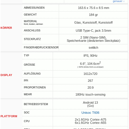
genauer ↓
163.6 x 75.6 x 8.5 mm
ABMESSUNGEN
184 gr
GEWICHT
MATERIAL
Glas, Kunststoff, Kunststoff
front, boden, rahmen
KÖRPER
USB Type-C, jack 3.5mm
ANSCHLUSS
2 SIM (Nano-SIM),
STECKPLATZ
Speicherkarte (dedizierten Steckplatz)
seitlich
FINGERABDRUCKSENSOR
IPS, 90Hz
TYP
2
6.6", 104.6cm
GRÖSSE
(~84% bildschirm-zu-körper)
1612x720
AUFLÖSUNG
DISPLAY
267
PPI
20:9
PROPORTIONEN
180Hz touch-sensing
MEHR
Android 13
BETRIEBSSYSTEM
(Go)
Unisoc T606
SOC
PLATTFORM
2x1.6GHz Cortex-A75
CPU
6x1.6GHz Cortex-A55