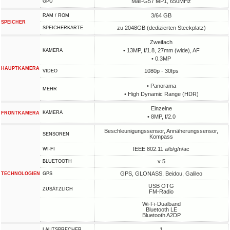
Mali-G57 MP1, 650MHz
GPU
3/64 GB
RAM / ROM
SPEICHER
zu 2048GB (dedizierten Steckplatz)
SPEICHERKARTE
Zweifach
• 13MP, f/1.8, 27mm (wide), AF
KAMERA
• 0.3MP
HAUPTKAMERA
1080p - 30fps
VIDEO
• Panorama
MEHR
• High Dynamic Range (HDR)
Einzelne
KAMERA
FRONTKAMERA
• 8MP, f/2.0
Beschleunigungssensor, Annäherungssensor,
SENSOREN
Kompass
IEEE 802.11 a/b/g/n/ac
WI-FI
v 5
BLUETOOTH
GPS, GLONASS, Beidou, Galileo
TECHNOLOGIEN
GPS
USB OTG
ZUSÄTZLICH
FM-Radio
Wi-Fi-Dualband
Bluetooth LE
Bluetooth A2DP
1
LAUTSPRECHER