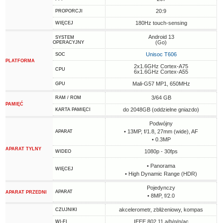
20:9
PROPORCJI
180Hz touch-sensing
WIĘCEJ
Android 13
SYSTEM
(Go)
OPERACYJNY
Unisoc T606
SOC
PLATFORMA
2x1.6GHz Cortex-A75
CPU
6x1.6GHz Cortex-A55
Mali-G57 MP1, 650MHz
GPU
3/64 GB
RAM / ROM
PAMIĘĆ
do 2048GB (oddzielne gniazdo)
KARTA PAMIĘCI
Podwójny
• 13MP, f/1.8, 27mm (wide), AF
APARAT
• 0.3MP
APARAT TYLNY
1080p - 30fps
WIDEO
• Panorama
WIĘCEJ
• High Dynamic Range (HDR)
Pojedynczy
APARAT
APARAT PRZEDNI
• 8MP, f/2.0
akcelerometr, zbliżeniowy, kompas
CZUJNIKI
IEEE 802.11 a/b/g/n/ac
WI-FI