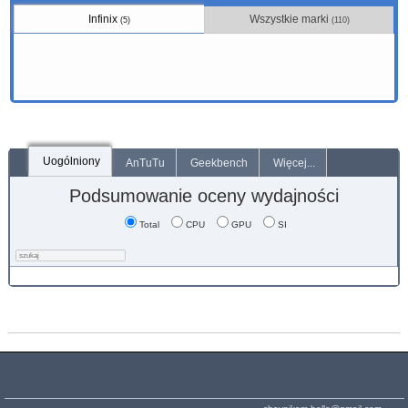
Infinix
Wszystkie marki
(5)
(110)
Uogólniony
AnTuTu
Geekbench
Więcej...
Podsumowanie oceny wydajności
Total
CPU
GPU
SI