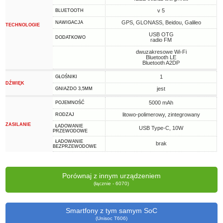
v 5
BLUETOOTH
GPS, GLONASS, Beidou, Galileo
NAWIGACJA
TECHNOLOGIE
USB OTG
DODATKOWO
radio FM
dwuzakresowe Wi-Fi
Bluetooth LE
Bluetooth A2DP
1
GŁOŚNIKI
DŹWIĘK
jest
GNIAZDO 3,5MM
5000 mAh
POJEMNOŚĆ
litowo-polimerowy, zintegrowany
RODZAJ
ZASILANIE
ŁADOWANIE
USB Type-C, 10W
PRZEWODOWE
ŁADOWANIE
brak
BEZPRZEWODOWE
Porównaj z innym urządzeniem
(łącznie - 6070)
Smartfony z tym samym SoC
(Unisoc T606)