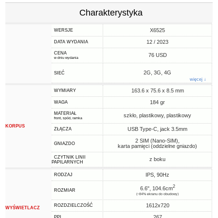
Charakterystyka
X6525
WERSJE
12 / 2023
DATA WYDANIA
CENA
76 USD
w dniu wydania
2G, 3G, 4G
SIEĆ
więcej ↓
163.6 x 75.6 x 8.5 mm
WYMIARY
184 gr
WAGA
MATERIAŁ
szkło, plastikowy, plastikowy
front, spód, ramka
KORPUS
USB Type-C, jack 3.5mm
ZŁĄCZA
2 SIM (Nano-SIM),
GNIAZDO
karta pamięci (oddzielne gniazdo)
CZYTNIK LINII
z boku
PAPILARNYCH
IPS, 90Hz
RODZAJ
2
6.6", 104.6cm
ROZMIAR
(~84% ekranu do obudowy)
1612x720
ROZDZIELCZOŚĆ
WYŚWIETLACZ
267
PPI