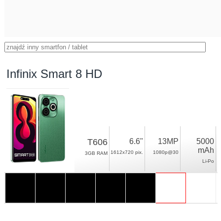
Infinix Smart 8 HD
T606
6.6"
13MP
5000
mAh
1612x720 pix.
1080p@30
3GB RAM
Li-Po