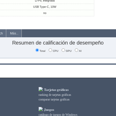
Li-Po, integrada
USB Type-C, 10W
no
ch
Más...
Resumen de calificación de desempeño
Total
CPU
GPU
AI
Tarjetas gráficas
ranking de tarjetas gráficas
comparar tarjetas gráficas
Juegos
catálogo de juegos de Windows