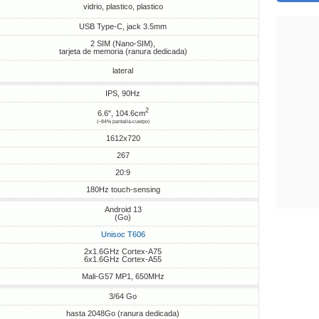
vidrio, plastico, plastico
USB Type-C, jack 3.5mm
2 SIM (Nano-SIM),
tarjeta de memoria (ranura dedicada)
lateral
IPS, 90Hz
2
6.6", 104.6cm
(~84% pantalla-cuerpo)
1612x720
267
20:9
180Hz touch-sensing
Android 13
(Go)
Unisoc T606
2x1.6GHz Cortex-A75
6x1.6GHz Cortex-A55
Mali-G57 MP1, 650MHz
3/64 Go
hasta 2048Go (ranura dedicada)