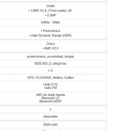
Doble
• 13MP, f/1.8, 27mm (wide), AF
• 0.3MP
1080p - 30fps
• Panorámica
• High Dynamic Range (HDR)
Única
• 8MP, f/2.0
acelerómetro, proximidad, brújula
IEEE 802.11 a/b/g/n/ac
v 5
GPS, GLONASS, Beidou, Galileo
USB OTG
radio FM
WiFi de doble banda
Bluetooth LE
Bluetooth A2DP
1
disponible
5000 mAh