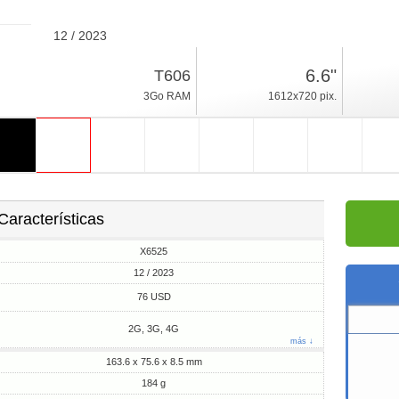
12 / 2023
184g, espesor 8.5mm
6.6"
T606
Android 13, Go
3Go RAM
1612x720 pix.
64Go ROM
Características
X6525
12 / 2023
76 USD
2G, 3G, 4G
más ↓
163.6 x 75.6 x 8.5 mm
184 g