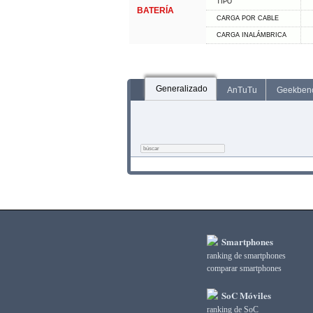
TIPO
BATERÍA
CARGA POR CABLE
CARGA INALÁMBRICA
Generalizado
AnTuTu
Geekben
Smartphones
ranking de smartphones
comparar smartphones
SoC Móviles
ranking de SoC