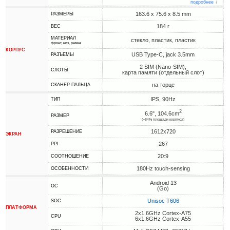
подробнее ↓
163.6 x 75.6 x 8.5 mm
РАЗМЕРЫ
184 г
ВЕС
МАТЕРИАЛ
стекло, пластик, пластик
фронт, низ, рамка
КОРПУС
USB Type-C, jack 3.5mm
РАЗЪЕМЫ
2 SIM (Nano-SIM),
СЛОТЫ
карта памяти (отдельный слот)
на торце
СКАНЕР ПАЛЬЦА
IPS, 90Hz
ТИП
2
6.6", 104.6cm
РАЗМЕР
(~84% площади корпуса)
1612x720
РАЗРЕШЕНИЕ
ЭКРАН
267
PPI
20:9
СООТНОШЕНИЕ
180Hz touch-sensing
ОСОБЕННОСТИ
Android 13
ОС
(Go)
Unisoc T606
SOC
ПЛАТФОРМА
2x1.6GHz Cortex-A75
CPU
6x1.6GHz Cortex-A55