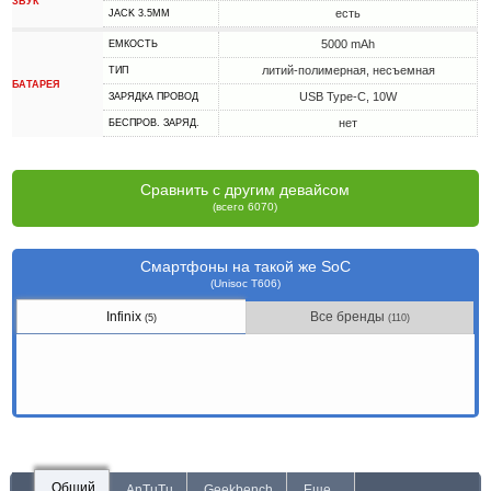
ЗВУК
есть
JACK 3.5MM
5000 mAh
ЕМКОСТЬ
литий-полимерная, несъемная
ТИП
БАТАРЕЯ
USB Type-C, 10W
ЗАРЯДКА ПРОВОД
нет
БЕСПРОВ. ЗАРЯД.
Сравнить с другим девайсом
(всего 6070)
Смартфоны на такой же SoC
(Unisoc T606)
Infinix
Все бренды
(5)
(110)
Общий
AnTuTu
Geekbench
Еще...