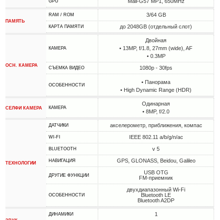
Mali-G57 MP1, 650MHz
GPU
3/64 GB
RAM / ROM
ПАМЯТЬ
до 2048GB (отдельный слот)
КАРТА ПАМЯТИ
Двойная
• 13MP, f/1.8, 27mm (wide), AF
КАМЕРА
• 0.3MP
ОСН. КАМЕРА
1080p - 30fps
СЪЕМКА ВИДЕО
• Панорама
ОСОБЕННОСТИ
• High Dynamic Range (HDR)
Одинарная
КАМЕРА
СЕЛФИ КАМЕРА
• 8MP, f/2.0
акселерометр, приближения, компас
ДАТЧИКИ
IEEE 802.11 a/b/g/n/ac
WI-FI
v 5
BLUETOOTH
GPS, GLONASS, Beidou, Galileo
НАВИГАЦИЯ
ТЕХНОЛОГИИ
USB OTG
ДРУГИЕ ФУНКЦИИ
FM-приемник
двухдиапазонный Wi-Fi
Bluetooth LE
ОСОБЕННОСТИ
Bluetooth A2DP
1
ДИНАМИКИ