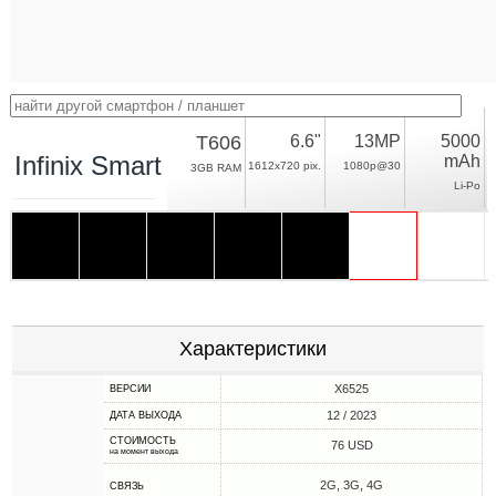
T606
6.6"
13MP
5000
Infinix Smart 8 HD
mAh
1612x720 pix.
1080p@30
3GB RAM
Li-Po
Характеристики
X6525
ВЕРСИИ
12 / 2023
ДАТА ВЫХОДА
СТОИМОСТЬ
76 USD
на момент выхода
2G, 3G, 4G
СВЯЗЬ