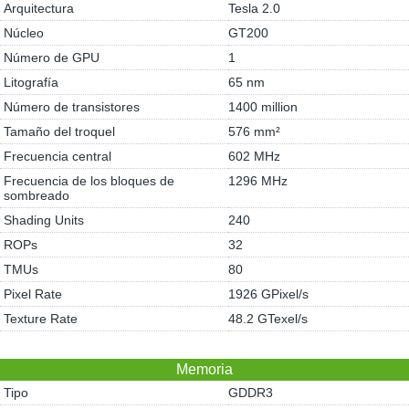
Arquitectura
Tesla 2.0
Núcleo
GT200
Número de GPU
1
Litografía
65 nm
Número de transistores
1400 million
Tamaño del troquel
576 mm²
Frecuencia central
602 MHz
Frecuencia de los bloques de
1296 MHz
sombreado
Shading Units
240
ROPs
32
TMUs
80
Pixel Rate
1926 GPixel/s
Texture Rate
48.2 GTexel/s
Memoria
Tipo
GDDR3