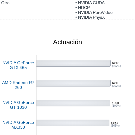
Otro
• NVIDIA CUDA
• HDCP
• NVIDIA PureVideo
• NVIDIA PhysX
Actuación
NVIDIA GeForce
6210
(102%)
GTX 465
AMD Radeon R7
6210
(102%)
260
NVIDIA GeForce
6200
(102%)
GT 1030
NVIDIA GeForce
6151
(101%)
MX330