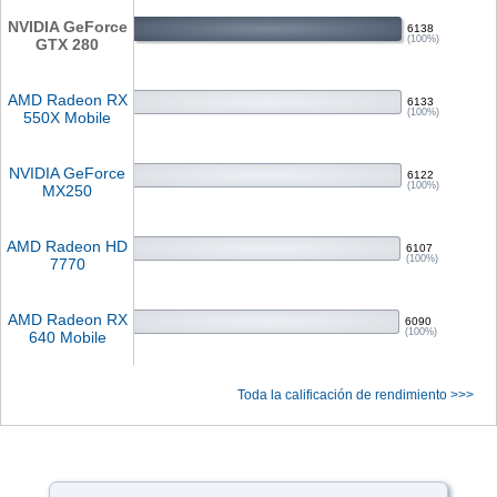
NVIDIA GeForce
6138
(100%)
GTX 280
AMD Radeon RX
6133
(100%)
550X Mobile
NVIDIA GeForce
6122
(100%)
MX250
AMD Radeon HD
6107
(100%)
7770
AMD Radeon RX
6090
(100%)
640 Mobile
Toda la calificación de rendimiento >>>