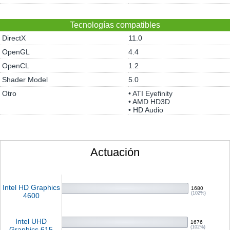
Tecnologías compatibles
DirectX
11.0
OpenGL
4.4
OpenCL
1.2
Shader Model
5.0
Otro
• ATI Eyefinity
• AMD HD3D
• HD Audio
Actuación
Intel HD Graphics
1680
(102%)
4600
Intel UHD
1676
(102%)
Graphics 615