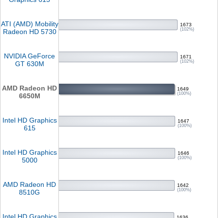
ATI (AMD) Mobility
1673
(102%)
Radeon HD 5730
NVIDIA GeForce
1671
(102%)
GT 630M
AMD Radeon HD
1649
(100%)
6650M
Intel HD Graphics
1647
(100%)
615
Intel HD Graphics
1646
(100%)
5000
AMD Radeon HD
1642
(100%)
8510G
Intel HD Graphics
1636