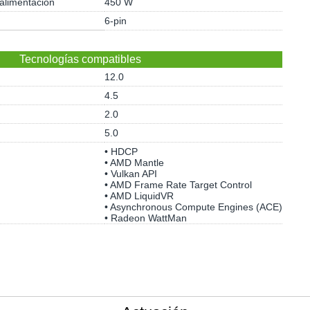
 alimentación
450 W
6-pin
Tecnologías compatibles
12.0
4.5
2.0
5.0
• HDCP
• AMD Mantle
• Vulkan API
• AMD Frame Rate Target Control
• AMD LiquidVR
• Asynchronous Compute Engines (ACE)
• Radeon WattMan