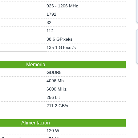
926 - 1206 MHz
1792
32
112
38.6 GPixel/s
135.1 GTexel/s
Memoria
GDDR5
4096 Mb
6600 MHz
256 bit
211.2 GB/s
Alimentación
120 W