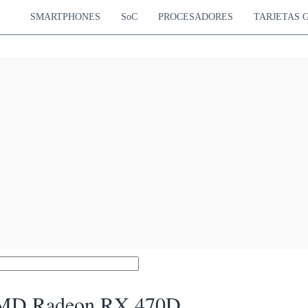
SMARTPHONES
SoC
PROCESADORES
TARJETAS 
MD Radeon RX 470D