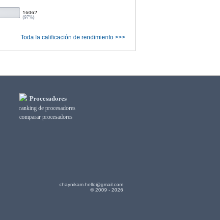
16062
(97%)
Toda la calificación de rendimiento >>>
Procesadores
ranking de procesadores
comparar procesadores
chaynikam.hello@gmail.com
© 2009 - 2026