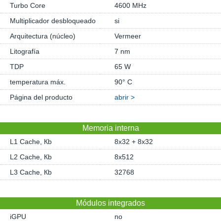
Turbo Core
4600 MHz
Multiplicador desbloqueado
si
Arquitectura (núcleo)
Vermeer
Litografía
7 nm
TDP
65 W
temperatura máx.
90° C
Página del producto
abrir >
Memoria interna
L1 Cache, Кb
8x32 + 8x32
L2 Cache, Кb
8x512
L3 Cache, Кb
32768
Módulos integrados
iGPU
no