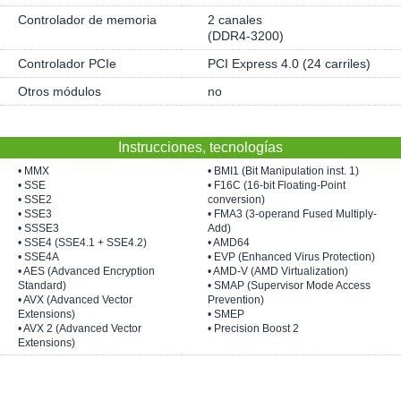
Controlador de memoria
2 canales
(DDR4-3200)
Controlador PCIe
PCI Express 4.0 (24 carriles)
Otros módulos
no
Instrucciones, tecnologías
• MMX
• BMI1 (Bit Manipulation inst. 1)
• SSE
• F16C (16-bit Floating-Point
• SSE2
conversion)
• SSE3
• FMA3 (3-operand Fused Multiply-
• SSSE3
Add)
• SSE4 (SSE4.1 + SSE4.2)
• AMD64
• SSE4A
• EVP (Enhanced Virus Protection)
• AES (Advanced Encryption
• AMD-V (AMD Virtualization)
Standard)
• SMAP (Supervisor Mode Access
• AVX (Advanced Vector
Prevention)
Extensions)
• SMEP
• AVX 2 (Advanced Vector
• Precision Boost 2
Extensions)