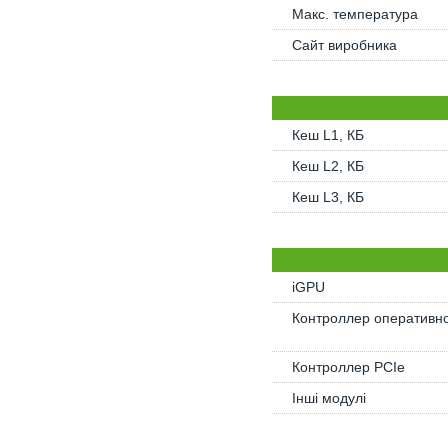
Макс. температура
Сайт виробника
Кеш L1, КБ
Кеш L2, КБ
Кеш L3, КБ
iGPU
Контроллер оперативно
Контроллер PCIe
Інші модулі