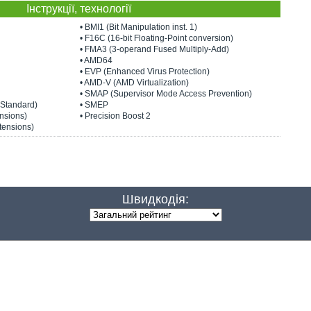
Інструкції, технології
• BMI1 (Bit Manipulation inst. 1)
• F16C (16-bit Floating-Point conversion)
• FMA3 (3-operand Fused Multiply-Add)
• AMD64
• EVP (Enhanced Virus Protection)
• AMD-V (AMD Virtualization)
• SMAP (Supervisor Mode Access Prevention)
 Standard)
• SMEP
nsions)
• Precision Boost 2
tensions)
Швидкодія: