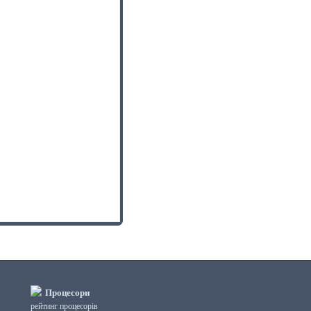
Процесори
рейтинг процесорів