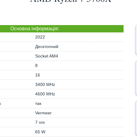
Основна iнформація:
2022
Десктопний
Socket AM4
8
16
3400 MHz
4600 MHz
к
так
Vermeer
7 nm
65 W