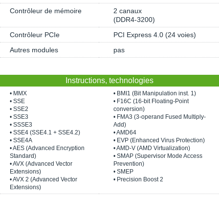
Contrôleur de mémoire
2 canaux
(DDR4-3200)
Contrôleur PCIe
PCI Express 4.0 (24 voies)
Autres modules
pas
Instructions, technologies
• MMX
• BMI1 (Bit Manipulation inst. 1)
• SSE
• F16C (16-bit Floating-Point
• SSE2
conversion)
• SSE3
• FMA3 (3-operand Fused Multiply-
• SSSE3
Add)
• SSE4 (SSE4.1 + SSE4.2)
• AMD64
• SSE4A
• EVP (Enhanced Virus Protection)
• AES (Advanced Encryption
• AMD-V (AMD Virtualization)
Standard)
• SMAP (Supervisor Mode Access
• AVX (Advanced Vector
Prevention)
Extensions)
• SMEP
• AVX 2 (Advanced Vector
• Precision Boost 2
Extensions)