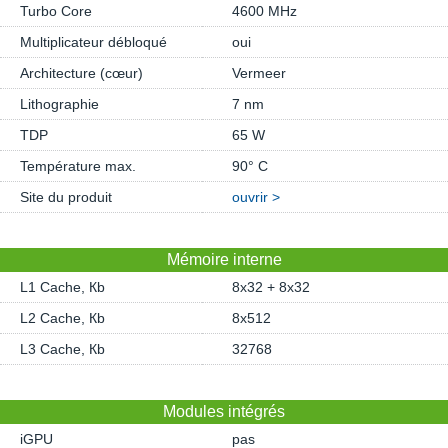
Turbo Core
4600 MHz
Multiplicateur débloqué
oui
Architecture (cœur)
Vermeer
Lithographie
7 nm
TDP
65 W
Température max.
90° C
Site du produit
ouvrir >
Mémoire interne
L1 Cache, Кb
8x32 + 8x32
L2 Cache, Кb
8x512
L3 Cache, Кb
32768
Modules intégrés
iGPU
pas