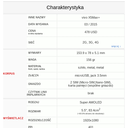
Charakterystyka
vivo X5Max+
INNE NAZWY
03 / 2015
DATA WYDANIA
CENA
478 USD
w dniu wydania
2G, 3G, 4G
SIEĆ
więcej ↓
153.9 x 78 x 5.1 mm
WYMIARY
156 gr
WAGA
MATERIAŁ
szkło, metal, metal
front, spód, ramka
KORPUS
microUSB, jack 3.5mm
ZŁĄCZA
2 SIM (Micro-SIM,Nano-SIM),
GNIAZDO
karta pamięci (wspólne gniazdo)
CZYTNIK LINII
brak
PAPILARNYCH
Super AMOLED
RODZAJ
2
5.5", 83.4cm
ROZMIAR
(~69.5% ekranu do obudowy)
WYŚWIETLACZ
1920x1080
ROZDZIELCZOŚĆ
401
PPI