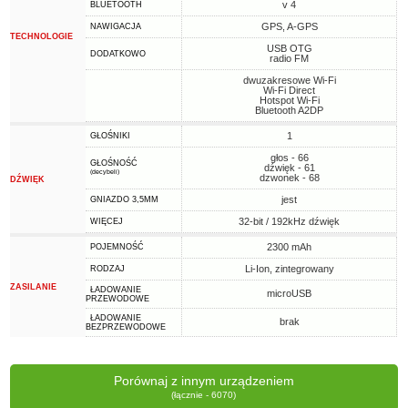
v 4
BLUETOOTH
GPS, A-GPS
NAWIGACJA
TECHNOLOGIE
USB OTG
DODATKOWO
radio FM
dwuzakresowe Wi-Fi
Wi-Fi Direct
Hotspot Wi-Fi
Bluetooth A2DP
1
GŁOŚNIKI
głos - 66
GŁOŚNOŚĆ
dźwięk - 61
(decybeli)
dzwonek - 68
DŹWIĘK
jest
GNIAZDO 3,5MM
32-bit / 192kHz dźwięk
WIĘCEJ
2300 mAh
POJEMNOŚĆ
Li-Ion, zintegrowany
RODZAJ
ZASILANIE
ŁADOWANIE
microUSB
PRZEWODOWE
ŁADOWANIE
brak
BEZPRZEWODOWE
Porównaj z innym urządzeniem
(łącznie - 6070)