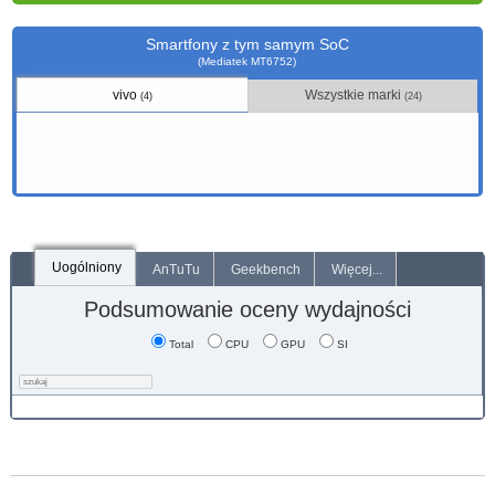
Smartfony z tym samym SoC
(Mediatek MT6752)
vivo
Wszystkie marki
(4)
(24)
Uogólniony
AnTuTu
Geekbench
Więcej...
Podsumowanie oceny wydajności
Total
CPU
GPU
SI