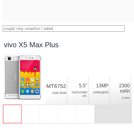
vivo X5 Max Plus
MT6752
5.5"
13MP
2300
mAh
1920x1080
1080p@30
2GB RAM
pix.
Li-Ion