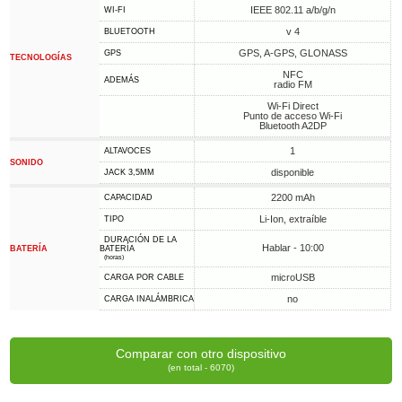
IEEE 802.11 a/b/g/n
WI-FI
v 4
BLUETOOTH
GPS, A-GPS, GLONASS
GPS
TECNOLOGÍAS
NFC
ADEMÁS
radio FM
Wi-Fi Direct
Punto de acceso Wi-Fi
Bluetooth A2DP
1
ALTAVOCES
SONIDO
disponible
JACK 3,5MM
2200 mAh
CAPACIDAD
Li-Ion, extraíble
TIPO
DURACIÓN DE LA
Hablar - 10:00
BATERÍA
BATERÍA
(horas)
microUSB
CARGA POR CABLE
no
CARGA INALÁMBRICA
Comparar con otro dispositivo
(en total - 6070)