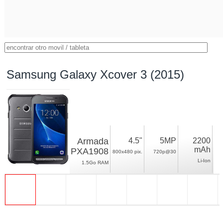
Samsung Galaxy Xcover 3 (2015)
Armada
4.5"
5MP
2200
mAh
PXA1908
800x480 pix.
720p@30
Li-Ion
1.5Go RAM