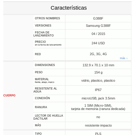
Características
G388F
OTROS NOMBRES
Samsung G388F
VERSIONES
FECHA DE
04 / 2015
LANZAMIENTO
PRECIO
244 USD
en la fecha de lanzamiento
2G, 3G, 4G
RED
más ↓
132.9 x 70.1 x 10 mm
DIMENSIONES
154 g
PESO
MATERIAL
vidrio, plastico, plastico
frente, abajo, marco
RESISTENTE AL
IP67
AGUA
CUERPO
microUSB, jack 3.5mm
CONEXIÓN
1 SIM (Micro-SIM),
RANURA
tarjeta de memoria (ranura dedicada)
LECTOR DE HUELLA
no
DACTILAR
resistente impacto
MÁS
PLS
TIPO