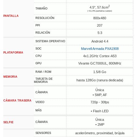
2
4.5", 57.6cm
TAMAÑO
(~61.9% pantalla-cuerpo)
PANTALLA
800x480
RESOLUCIÓN
207
PPI
5:3
RELACIÓN
Android 4.4
SISTEMA OPERATIVO
Marvell Armada PXA1908
SOC
PLATAFORMA
4x1.2GHz Cortex-A53
CPU
Vivante GC7000UL, 800MHz
GPU
1.5/8 Go
RAM / ROM
MEMORIA
TARJETA DE
hasta 128Go (ranura dedicada)
MEMORIA
Única
CÁMARA
• 5MP, AF
CÁMARA TRASERA
720p - 30fps
VIDEO
MÁS
• Flash LED
Única
CÁMARA
SELFIE
• 2MP
acelerómetro, proximidad, brújula
SENSORES