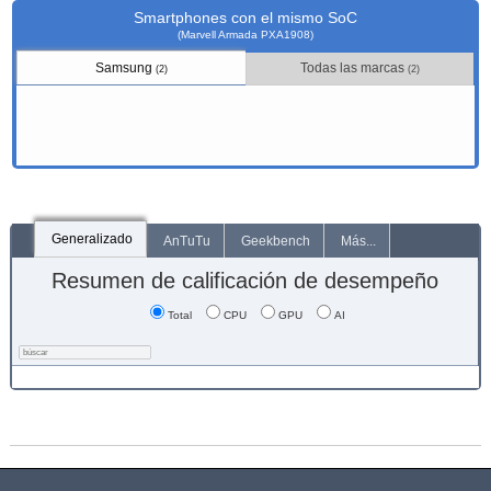
Smartphones con el mismo SoC
(Marvell Armada PXA1908)
Samsung
Todas las marcas
(2)
(2)
Generalizado
AnTuTu
Geekbench
Más...
Resumen de calificación de desempeño
Total
CPU
GPU
AI