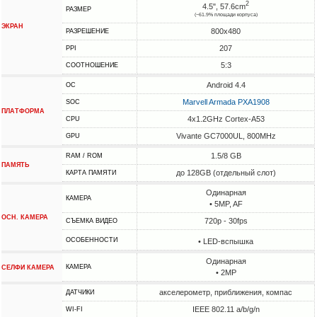
2
4.5", 57.6cm
РАЗМЕР
(~61.9% площади корпуса)
ЭКРАН
800x480
РАЗРЕШЕНИЕ
207
PPI
5:3
СООТНОШЕНИЕ
Android 4.4
ОС
Marvell Armada PXA1908
SOC
ПЛАТФОРМА
4x1.2GHz Cortex-A53
CPU
Vivante GC7000UL, 800MHz
GPU
1.5/8 GB
RAM / ROM
ПАМЯТЬ
до 128GB (отдельный слот)
КАРТА ПАМЯТИ
Одинарная
КАМЕРА
• 5MP, AF
ОСН. КАМЕРА
720p - 30fps
СЪЕМКА ВИДЕО
ОСОБЕННОСТИ
• LED-вспышка
Одинарная
КАМЕРА
СЕЛФИ КАМЕРА
• 2MP
акселерометр, приближения, компас
ДАТЧИКИ
IEEE 802.11 a/b/g/n
WI-FI