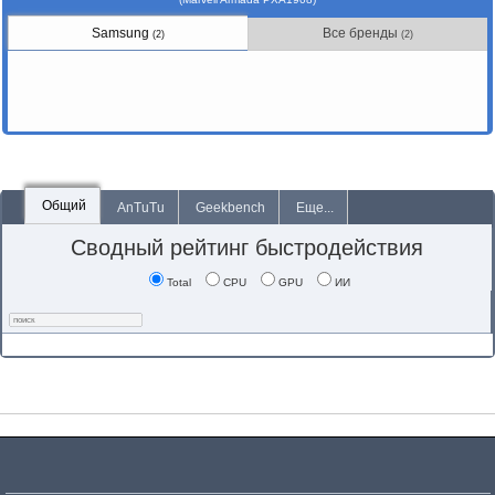
Samsung
Все бренды
(2)
(2)
Общий
AnTuTu
Geekbench
Еще...
Сводный рейтинг быстродействия
Total
CPU
GPU
ИИ