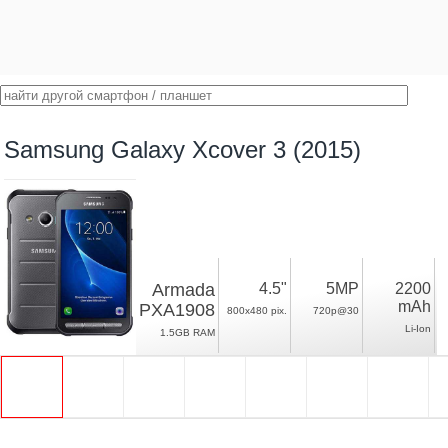
Samsung Galaxy Xcover 3 (2015)
Armada
4.5"
5MP
2200
mAh
PXA1908
800x480 pix.
720p@30
Li-Ion
1.5GB RAM