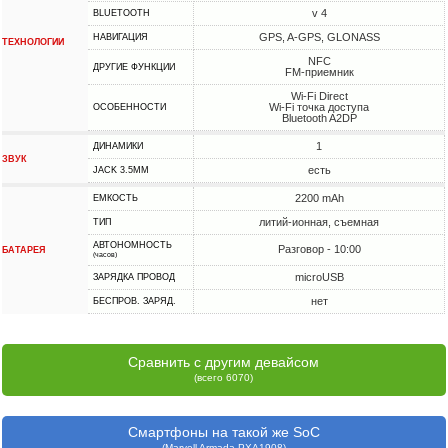
v 4
BLUETOOTH
GPS, A-GPS, GLONASS
НАВИГАЦИЯ
ТЕХНОЛОГИИ
NFC
ДРУГИЕ ФУНКЦИИ
FM-приемник
Wi-Fi Direct
Wi-Fi точка доступа
ОСОБЕННОСТИ
Bluetooth A2DP
1
ДИНАМИКИ
ЗВУК
есть
JACK 3.5MM
2200 mAh
ЕМКОСТЬ
литий-ионная, съемная
ТИП
АВТОНОМНОСТЬ
Разговор - 10:00
БАТАРЕЯ
(часов)
microUSB
ЗАРЯДКА ПРОВОД
нет
БЕСПРОВ. ЗАРЯД.
Сравнить с другим девайсом
(всего 6070)
Смартфоны на такой же SoC
(Marvell Armada PXA1908)