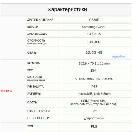
Характеристики
G388F
ДРУГИЕ НАЗВАНИЯ
Samsung G388F
ВЕРСИИ
04 / 2015
ДАТА ВЫХОДА
СТОИМОСТЬ
244 USD
на момент выхода
2G, 3G, 4G
СВЯЗЬ
подробнее ↓
132.9 x 70.1 x 10 mm
РАЗМЕРЫ
154 г
ВЕС
МАТЕРИАЛ
стекло, пластик, пластик
фронт, низ, рамка
IP67
П/В ЗАЩИТА
КОРПУС
microUSB, jack 3.5mm
РАЗЪЕМЫ
1 SIM (Micro-SIM),
СЛОТЫ
карта памяти (отдельный слот)
нет
СКАНЕР ПАЛЬЦА
ударостойкий
ОСОБЕННОСТИ
PLS
ТИП