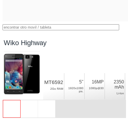
Wiko Highway
MT6592
5"
16MP
2350
mAh
1920x1080
1080p@30
2Go RAM
pix.
Li-Ion