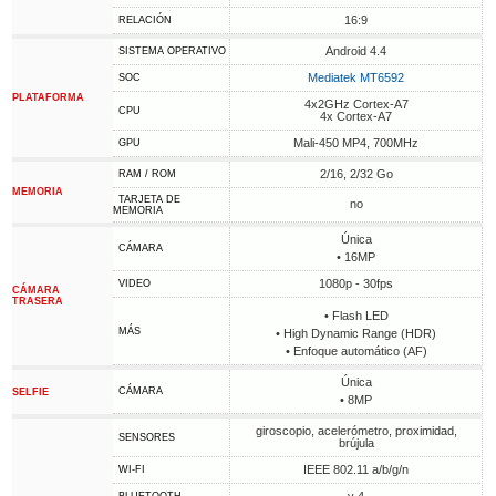
16:9
RELACIÓN
Android 4.4
SISTEMA OPERATIVO
Mediatek MT6592
SOC
PLATAFORMA
4x2GHz Cortex-A7
CPU
4x Cortex-A7
Mali-450 MP4, 700MHz
GPU
2/16, 2/32 Go
RAM / ROM
MEMORIA
TARJETA DE
no
MEMORIA
Única
CÁMARA
• 16MP
1080p - 30fps
VIDEO
CÁMARA
TRASERA
• Flash LED
MÁS
• High Dynamic Range (HDR)
• Enfoque automático (AF)
Única
CÁMARA
SELFIE
• 8MP
giroscopio, acelerómetro, proximidad,
SENSORES
brújula
IEEE 802.11 a/b/g/n
WI-FI