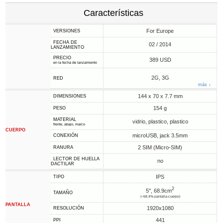
Características
For Europe
VERSIONES
FECHA DE
02 / 2014
LANZAMIENTO
PRECIO
389 USD
en la fecha de lanzamiento
2G, 3G
RED
más ↓
144 x 70 x 7.7 mm
DIMENSIONES
154 g
PESO
MATERIAL
vidrio, plastico, plastico
frente, abajo, marco
CUERPO
microUSB, jack 3.5mm
CONEXIÓN
2 SIM (Micro-SIM)
RANURA
LECTOR DE HUELLA
no
DACTILAR
IPS
TIPO
2
5", 68.9cm
TAMAÑO
(~68.4% pantalla-cuerpo)
PANTALLA
1920x1080
RESOLUCIÓN
441
PPI