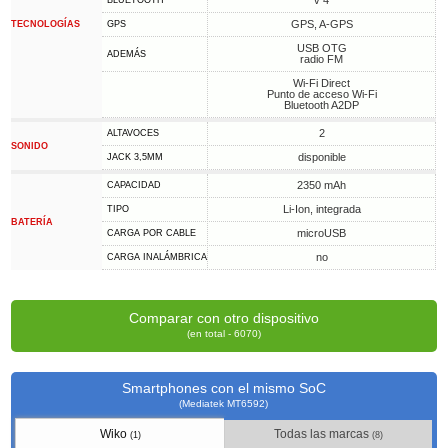
v 4
BLUETOOTH
GPS, A-GPS
TECNOLOGÍAS
GPS
USB OTG
ADEMÁS
radio FM
Wi-Fi Direct
Punto de acceso Wi-Fi
Bluetooth A2DP
2
ALTAVOCES
SONIDO
disponible
JACK 3,5MM
2350 mAh
CAPACIDAD
Li-Ion, integrada
TIPO
BATERÍA
microUSB
CARGA POR CABLE
no
CARGA INALÁMBRICA
Comparar con otro dispositivo
(en total - 6070)
Smartphones con el mismo SoC
(Mediatek MT6592)
Wiko
Todas las marcas
(1)
(8)