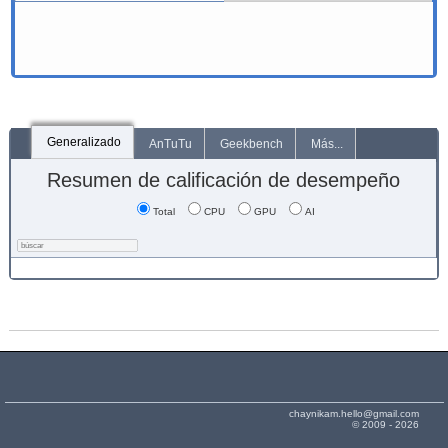
Generalizado
AnTuTu
Geekbench
Más...
Resumen de calificación de desempeño
Total
CPU
GPU
AI
chaynikam.hello@gmail.com
© 2009 - 2026