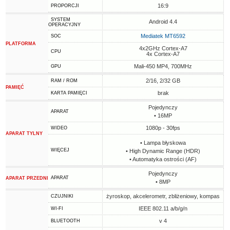
16:9
PROPORCJI
SYSTEM
Android 4.4
OPERACYJNY
Mediatek MT6592
SOC
PLATFORMA
4x2GHz Cortex-A7
CPU
4x Cortex-A7
Mali-450 MP4, 700MHz
GPU
2/16, 2/32 GB
RAM / ROM
PAMIĘĆ
brak
KARTA PAMIĘCI
Pojedynczy
APARAT
• 16MP
1080p - 30fps
WIDEO
APARAT TYLNY
• Lampa błyskowa
WIĘCEJ
• High Dynamic Range (HDR)
• Automatyka ostrości (AF)
Pojedynczy
APARAT
APARAT PRZEDNI
• 8MP
żyroskop, akcelerometr, zbliżeniowy, kompas
CZUJNIKI
IEEE 802.11 a/b/g/n
WI-FI
v 4
BLUETOOTH