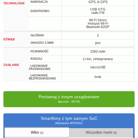
GPS, A-GPS
NAWIGACJA
TECHNOLOGIE
USB OTG
DODATKOWO
radio FM
Wi-Fi Direct
Hotspot Wi-Fi
Bluetooth A2DP
2
GŁOŚNIKI
DŹWIĘK
jest
GNIAZDO 3,5MM
2350 mAh
POJEMNOŚĆ
Li-Ion, zintegrowany
RODZAJ
ZASILANIE
ŁADOWANIE
microUSB
PRZEWODOWE
ŁADOWANIE
brak
BEZPRZEWODOWE
Porównaj z innym urządzeniem
(łącznie - 6070)
Smartfony z tym samym SoC
(Mediatek MT6592)
Wiko
Wszystkie marki
(1)
(8)