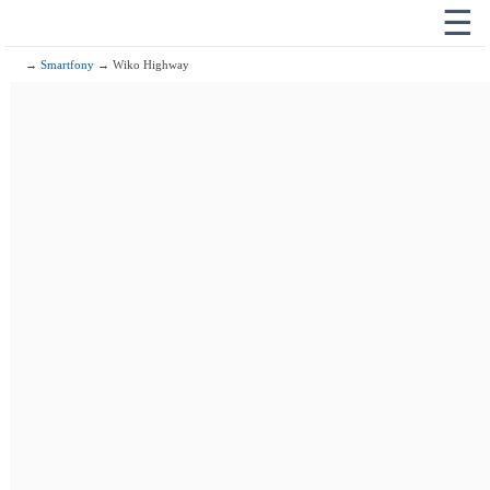
☰
→
Smartfony
→ Wiko Highway