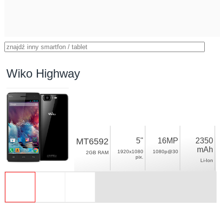
Wiko Highway
MT6592
5"
16MP
2350
mAh
1920x1080
1080p@30
2GB RAM
pix.
Li-Ion