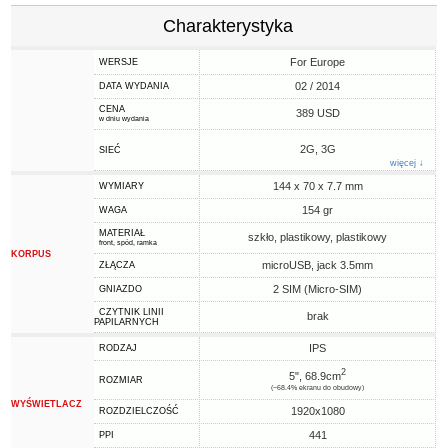
Charakterystyka
For Europe
WERSJE
02 / 2014
DATA WYDANIA
CENA
389 USD
w dniu wydania
2G, 3G
SIEĆ
więcej ↓
144 x 70 x 7.7 mm
WYMIARY
154 gr
WAGA
MATERIAŁ
szkło, plastikowy, plastikowy
front, spód, ramka
KORPUS
microUSB, jack 3.5mm
ZŁĄCZA
2 SIM (Micro-SIM)
GNIAZDO
CZYTNIK LINII
brak
PAPILARNYCH
IPS
RODZAJ
2
5", 68.9cm
ROZMIAR
(~68.4% ekranu do obudowy)
WYŚWIETLACZ
1920x1080
ROZDZIELCZOŚĆ
441
PPI