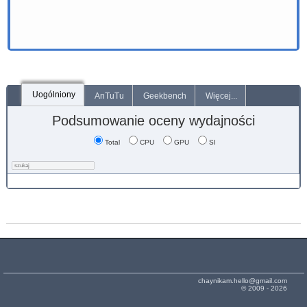
Uogólniony
AnTuTu
Geekbench
Więcej...
Podsumowanie oceny wydajności
Total
CPU
GPU
SI
chaynikam.hello@gmail.com
© 2009 - 2026