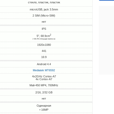
стекло, пластик, пластик
microUSB, jack 3.5mm
2 SIM (Micro-SIM)
нет
IPS
2
5", 68.9cm
(~68.4% площади корпуса)
1920x1080
441
16:9
Android 4.4
Mediatek MT6592
4x2GHz Cortex-A7
4x Cortex-A7
Mali-450 MP4, 700MHz
2/16, 2/32 GB
нет
Одинарная
• 16MP