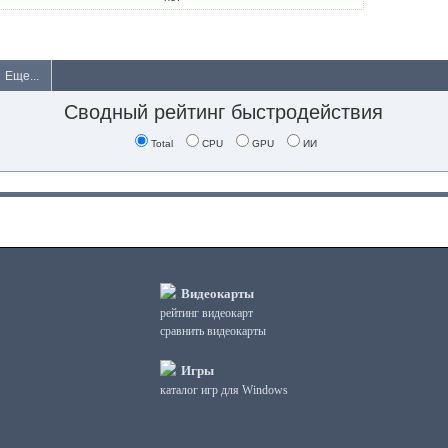
Еще...
Сводный рейтинг быстродействия
Total
CPU
GPU
ИИ
Видеокарты
рейтинг видеокарт
сравнить видеокарты
Игры
каталог игр для Windows