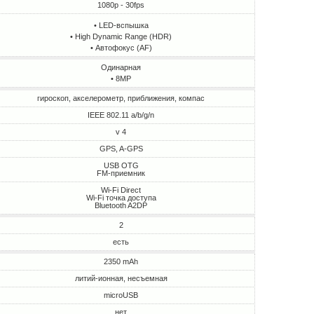
1080p - 30fps
• LED-вспышка
• High Dynamic Range (HDR)
• Автофокус (AF)
Одинарная
• 8MP
гироскоп, акселерометр, приближения, компас
IEEE 802.11 a/b/g/n
v 4
GPS, A-GPS
USB OTG
FM-приемник
Wi-Fi Direct
Wi-Fi точка доступа
Bluetooth A2DP
2
есть
2350 mAh
литий-ионная, несъемная
microUSB
нет