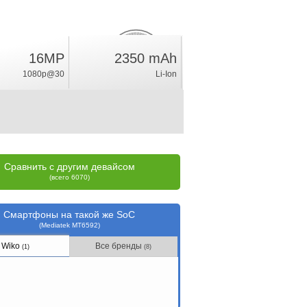
16MP
2350 mAh
1.9
%
1080p@30
Li-Ion
рейтинг
Сравнить с другим девайсом
(всего 6070)
Смартфоны на такой же SoC
(Mediatek MT6592)
Wiko
Все бренды
(1)
(8)