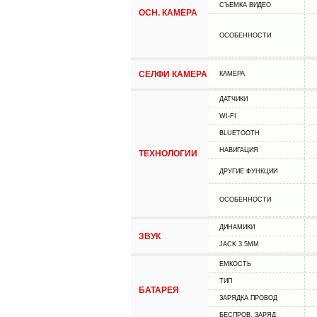
СЪЕМКА ВИДЕО
ОСН. КАМЕРА
ОСОБЕННОСТИ
СЕЛФИ КАМЕРА
КАМЕРА
ДАТЧИКИ
WI-FI
BLUETOOTH
НАВИГАЦИЯ
ТЕХНОЛОГИИ
ДРУГИЕ ФУНКЦИИ
ОСОБЕННОСТИ
ДИНАМИКИ
ЗВУК
JACK 3.5MM
ЕМКОСТЬ
ТИП
БАТАРЕЯ
ЗАРЯДКА ПРОВОД
БЕСПРОВ. ЗАРЯД.