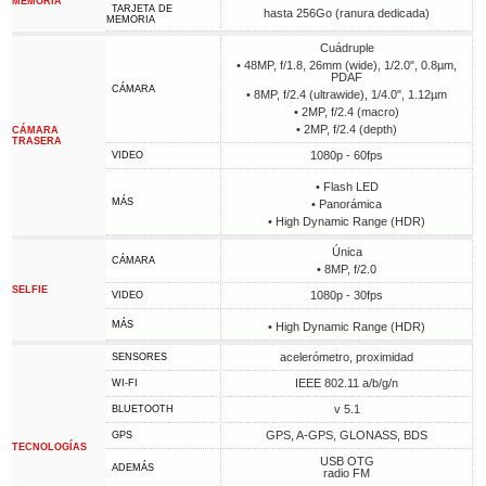
MEMORIA
TARJETA DE
hasta 256Go (ranura dedicada)
MEMORIA
Cuádruple
• 48MP, f/1.8, 26mm (wide), 1/2.0", 0.8µm,
PDAF
CÁMARA
• 8MP, f/2.4 (ultrawide), 1/4.0", 1.12µm
• 2MP, f/2.4 (macro)
• 2MP, f/2.4 (depth)
CÁMARA
TRASERA
1080p - 60fps
VIDEO
• Flash LED
MÁS
• Panorámica
• High Dynamic Range (HDR)
Única
CÁMARA
• 8MP, f/2.0
SELFIE
1080p - 30fps
VIDEO
MÁS
• High Dynamic Range (HDR)
acelerómetro, proximidad
SENSORES
IEEE 802.11 a/b/g/n
WI-FI
v 5.1
BLUETOOTH
GPS, A-GPS, GLONASS, BDS
GPS
TECNOLOGÍAS
USB OTG
ADEMÁS
radio FM