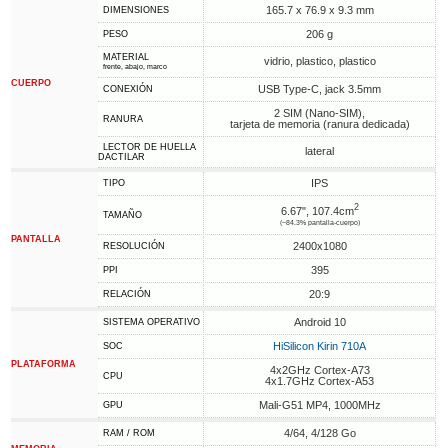
165.7 x 76.9 x 9.3 mm
DIMENSIONES
206 g
PESO
MATERIAL
vidrio, plastico, plastico
frente, abajo, marco
CUERPO
USB Type-C, jack 3.5mm
CONEXIÓN
2 SIM (Nano-SIM),
RANURA
tarjeta de memoria (ranura dedicada)
LECTOR DE HUELLA
lateral
DACTILAR
IPS
TIPO
2
6.67", 107.4cm
TAMAÑO
(~84.3% pantalla-cuerpo)
PANTALLA
2400x1080
RESOLUCIÓN
395
PPI
20:9
RELACIÓN
Android 10
SISTEMA OPERATIVO
HiSilicon Kirin 710A
SOC
PLATAFORMA
4x2GHz Cortex-A73
CPU
4x1.7GHz Cortex-A53
Mali-G51 MP4, 1000MHz
GPU
4/64, 4/128 Go
RAM / ROM