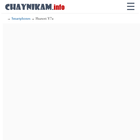
☰
→
Smartphones
→ Huawei Y7a