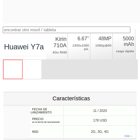
Kirin
6.67"
48MP
5000
mAh
710A
Huawei Y7a
2400x1080
1080p@60
pix.
carga rápida
4Go RAM
Características
FECHA DE
11 / 2020
LANZAMIENTO
PRECIO
178 USD
en la fecha de lanzamiento
2G, 3G, 4G
RED
más ↓