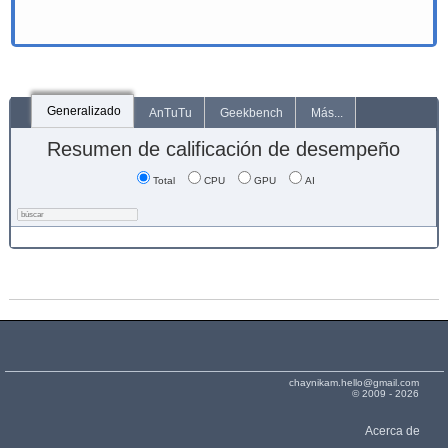
Generalizado
AnTuTu
Geekbench
Más...
Resumen de calificación de desempeño
Total
CPU
GPU
AI
chaynikam.hello@gmail.com
© 2009 - 2026
Acerca de