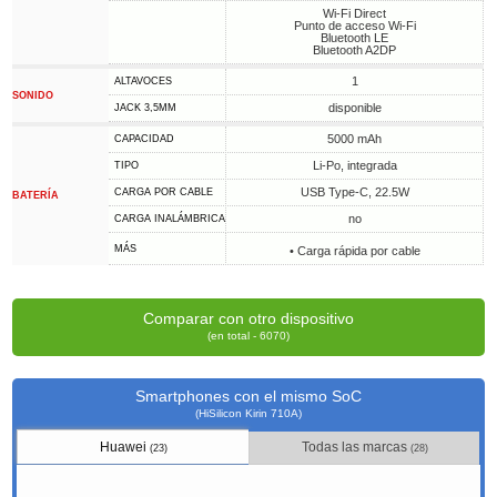
Wi-Fi Direct
Punto de acceso Wi-Fi
Bluetooth LE
Bluetooth A2DP
1
ALTAVOCES
SONIDO
disponible
JACK 3,5MM
5000 mAh
CAPACIDAD
Li-Po, integrada
TIPO
USB Type-C, 22.5W
CARGA POR CABLE
BATERÍA
no
CARGA INALÁMBRICA
MÁS
• Carga rápida por cable
Comparar con otro dispositivo
(en total - 6070)
Smartphones con el mismo SoC
(HiSilicon Kirin 710A)
Huawei
Todas las marcas
(23)
(28)