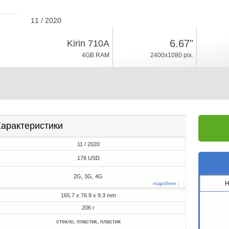
11 / 2020
206г, толщина 9.3mm
6.67"
Kirin 710A
Android 10
4GB RAM
2400x1080 pix.
64/128GB ROM
арактеристики
11 / 2020
178 USD
2G, 3G, 4G
H
подробнее ↓
165.7 x 76.9 x 9.3 mm
206 г
стекло, пластик, пластик