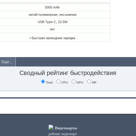
5000 mAh
литий-полимерная, несъемная
USB Type-C, 22.5W
нет
• Быстрая проводная зарядка
Еще...
Сводный рейтинг быстродействия
Total
CPU
GPU
ИИ
Видеокарты
рейтинг видеокарт