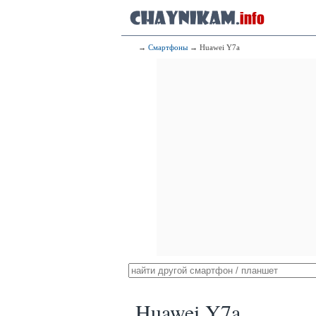
→
Смартфоны
→ Huawei Y7a
Huawei Y7a