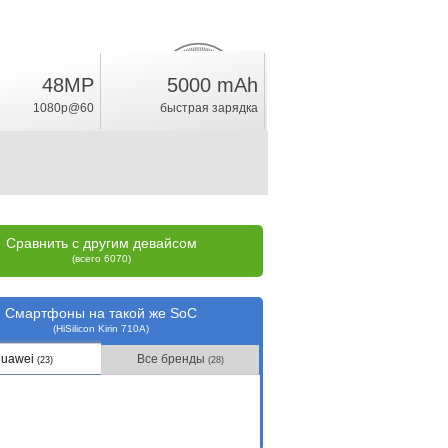
48MP
5000 mAh
6.4
%
1080p@60
быстрая зарядка
рейтинг
Сравнить с другим девайсом
(всего 6070)
Смартфоны на такой же SoC
(HiSilicon Kirin 710A)
uawei
Все бренды
(23)
(28)