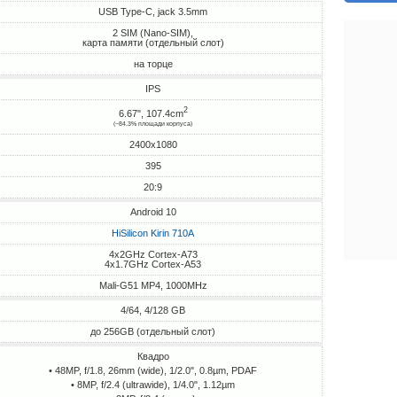
USB Type-C, jack 3.5mm
2 SIM (Nano-SIM),
карта памяти (отдельный слот)
на торце
IPS
2
6.67", 107.4cm
(~84.3% площади корпуса)
2400x1080
395
20:9
Android 10
HiSilicon Kirin 710A
4x2GHz Cortex-A73
4x1.7GHz Cortex-A53
Mali-G51 MP4, 1000MHz
4/64, 4/128 GB
до 256GB (отдельный слот)
Квадро
• 48MP, f/1.8, 26mm (wide), 1/2.0", 0.8µm, PDAF
• 8MP, f/2.4 (ultrawide), 1/4.0", 1.12µm