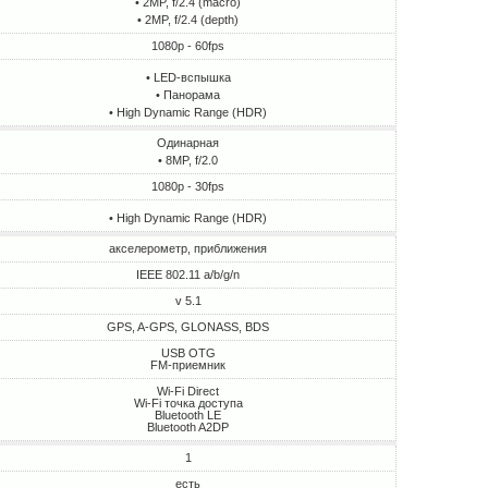
• 2MP, f/2.4 (macro)
• 2MP, f/2.4 (depth)
1080p - 60fps
• LED-вспышка
• Панорама
• High Dynamic Range (HDR)
Одинарная
• 8MP, f/2.0
1080p - 30fps
• High Dynamic Range (HDR)
акселерометр, приближения
IEEE 802.11 a/b/g/n
v 5.1
GPS, A-GPS, GLONASS, BDS
USB OTG
FM-приемник
Wi-Fi Direct
Wi-Fi точка доступа
Bluetooth LE
Bluetooth A2DP
1
есть