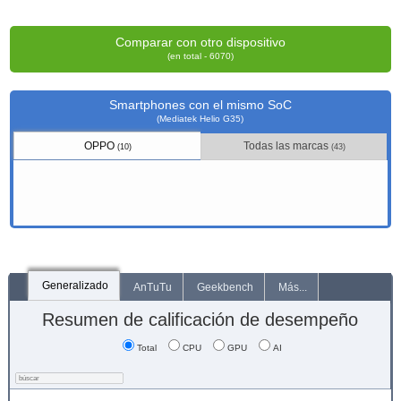
Comparar con otro dispositivo
(en total - 6070)
Smartphones con el mismo SoC
(Mediatek Helio G35)
OPPO
Todas las marcas
(10)
(43)
Generalizado
AnTuTu
Geekbench
Más...
Resumen de calificación de desempeño
Total
CPU
GPU
AI