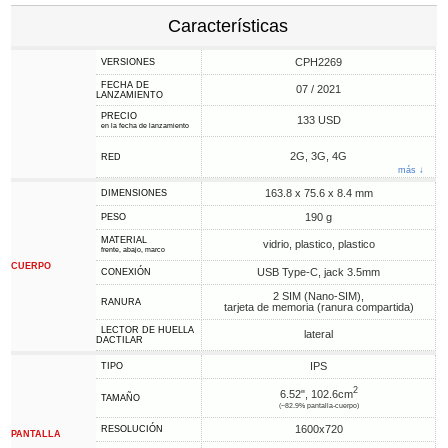
Características
CPH2269
VERSIONES
FECHA DE
07 / 2021
LANZAMIENTO
PRECIO
133 USD
en la fecha de lanzamiento
2G, 3G, 4G
RED
más ↓
163.8 x 75.6 x 8.4 mm
DIMENSIONES
190 g
PESO
MATERIAL
vidrio, plastico, plastico
frente, abajo, marco
CUERPO
USB Type-C, jack 3.5mm
CONEXIÓN
2 SIM (Nano-SIM),
RANURA
tarjeta de memoria (ranura compartida)
LECTOR DE HUELLA
lateral
DACTILAR
IPS
TIPO
2
6.52", 102.6cm
TAMAÑO
(~82.9% pantalla-cuerpo)
1600x720
RESOLUCIÓN
PANTALLA