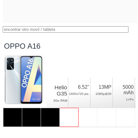
OPPO A16
Helio
6.52"
13MP
5000
mAh
G35
1600x720 pix.
1080p@30
Li-Po
3Go RAM