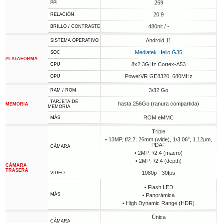
269
PPI
20:9
RELACIÓN
480nit / -
BRILLO / CONTRASTE
Android 11
SISTEMA OPERATIVO
Mediatek Helio G35
SOC
PLATAFORMA
8x2.3GHz Cortex-A53
CPU
PowerVR GE8320, 680MHz
GPU
3/32 Go
RAM / ROM
TARJETA DE
hasta 256Go (ranura compartida)
MEMORIA
MEMORIA
ROM eMMC
MÁS
Triple
• 13MP, f/2.2, 26mm (wide), 1/3.06", 1.12µm,
PDAF
CÁMARA
• 2MP, f/2.4 (macro)
• 2MP, f/2.4 (depth)
CÁMARA
TRASERA
1080p - 30fps
VIDEO
• Flash LED
MÁS
• Panorámica
• High Dynamic Range (HDR)
Única
CÁMARA