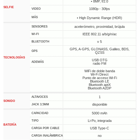
• 8MP, f/2.0
SELFIE
1080p - 30fps
VIDEO
MÁS
• High Dynamic Range (HDR)
acelerómetro, proximidad, brújula
SENSORES
IEEE 802.11 a/b/g/n/ac
WI-FI
v 5
BLUETOOTH
GPS, A-GPS, GLONASS, Galileo, BDS,
GPS
QZSS
TECNOLOGÍAS
USB OTG
ADEMÁS
radio FM
WiFi de doble banda
Wi-Fi Direct
Punto de acceso Wi-Fi
Bluetooth LE
Bluetooth aptX
Bluetooth A2DP
1
ALTAVOCES
SONIDO
disponible
JACK 3,5MM
5000 mAh
CAPACIDAD
Li-Po, integrada
TIPO
BATERÍA
USB Type-C
CARGA POR CABLE
no
CARGA INALÁMBRICA