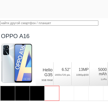
OPPO A16
Helio
6.52"
13MP
5000
mAh
G35
1600x720 pix.
1080p@30
Li-Po
3GB RAM