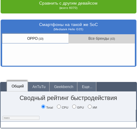
Сравнить с другим девайсом
(всего 6070)
Смартфоны на такой же SoC
(Mediatek Helio G35)
OPPO
Все бренды
(10)
(43)
Общий
AnTuTu
Geekbench
Еще...
Сводный рейтинг быстродействия
Total
CPU
GPU
ИИ