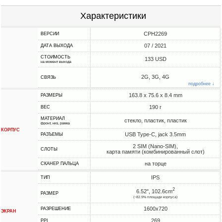
Характеристики
CPH2269
ВЕРСИИ
07 / 2021
ДАТА ВЫХОДА
СТОИМОСТЬ
133 USD
на момент выхода
2G, 3G, 4G
СВЯЗЬ
подробнее ↓
163.8 x 75.6 x 8.4 mm
РАЗМЕРЫ
190 г
ВЕС
МАТЕРИАЛ
стекло, пластик, пластик
фронт, низ, рамка
КОРПУС
USB Type-C, jack 3.5mm
РАЗЪЕМЫ
2 SIM (Nano-SIM),
СЛОТЫ
карта памяти (комбинированный слот)
на торце
СКАНЕР ПАЛЬЦА
IPS
ТИП
2
6.52", 102.6cm
РАЗМЕР
(~82.9% площади корпуса)
1600x720
РАЗРЕШЕНИЕ
ЭКРАН
269
PPI