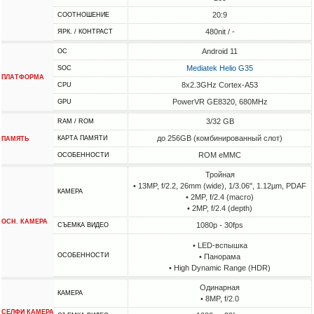
20:9
СООТНОШЕНИЕ
480nit / -
ЯРК. / КОНТРАСТ
Android 11
ОС
Mediatek Helio G35
SOC
ПЛАТФОРМА
8x2.3GHz Cortex-A53
CPU
PowerVR GE8320, 680MHz
GPU
3/32 GB
RAM / ROM
до 256GB (комбинированный слот)
КАРТА ПАМЯТИ
ПАМЯТЬ
ROM eMMC
ОСОБЕННОСТИ
Тройная
• 13MP, f/2.2, 26mm (wide), 1/3.06", 1.12µm, PDAF
КАМЕРА
• 2MP, f/2.4 (macro)
• 2MP, f/2.4 (depth)
ОСН. КАМЕРА
1080p - 30fps
СЪЕМКА ВИДЕО
• LED-вспышка
ОСОБЕННОСТИ
• Панорама
• High Dynamic Range (HDR)
Одинарная
КАМЕРА
• 8MP, f/2.0
СЕЛФИ КАМЕРА