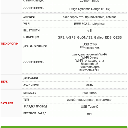
1080p - 30fps
СЪЕМКА ВИДЕО
ОСОБЕННОСТИ
• High Dynamic Range (HDR)
акселерометр, приближения, компас
ДАТЧИКИ
IEEE 802.11 a/b/g/n/ac
WI-FI
v 5
BLUETOOTH
GPS, A-GPS, GLONASS, Galileo, BDS, QZSS
НАВИГАЦИЯ
ТЕХНОЛОГИИ
USB OTG
ДРУГИЕ ФУНКЦИИ
FM-приемник
двухдиапазонный Wi-Fi
Wi-Fi Direct
Wi-Fi точка доступа
ОСОБЕННОСТИ
Bluetooth LE
Bluetooth aptX
Bluetooth A2DP
1
ДИНАМИКИ
ЗВУК
есть
JACK 3.5MM
5000 mAh
ЕМКОСТЬ
литий-полимерная, несъемная
ТИП
БАТАРЕЯ
USB Type-C
ЗАРЯДКА ПРОВОД
нет
БЕСПРОВ. ЗАРЯД.