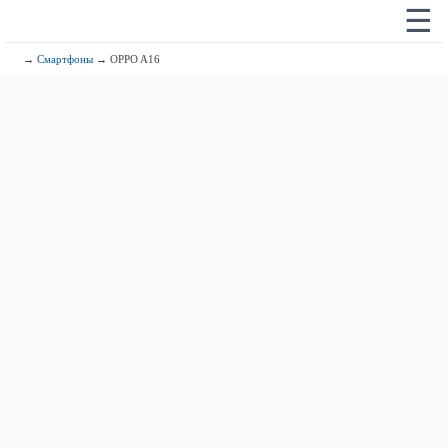
☰
→
Смартфоны
→ OPPO A16