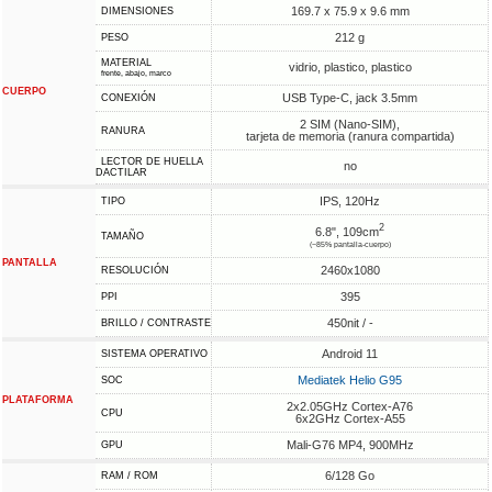
169.7 x 75.9 x 9.6 mm
DIMENSIONES
212 g
PESO
MATERIAL
vidrio, plastico, plastico
frente, abajo, marco
CUERPO
USB Type-C, jack 3.5mm
CONEXIÓN
2 SIM (Nano-SIM),
RANURA
tarjeta de memoria (ranura compartida)
LECTOR DE HUELLA
no
DACTILAR
IPS, 120Hz
TIPO
2
6.8", 109cm
TAMAÑO
(~85% pantalla-cuerpo)
PANTALLA
2460x1080
RESOLUCIÓN
395
PPI
450nit / -
BRILLO / CONTRASTE
Android 11
SISTEMA OPERATIVO
Mediatek Helio G95
SOC
PLATAFORMA
2x2.05GHz Cortex-A76
CPU
6x2GHz Cortex-A55
Mali-G76 MP4, 900MHz
GPU
6/128 Go
RAM / ROM