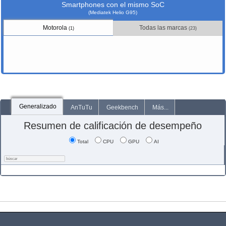
Smartphones con el mismo SoC
(Mediatek Helio G95)
Motorola
Todas las marcas
(1)
(23)
Generalizado
AnTuTu
Geekbench
Más...
Resumen de calificación de desempeño
Total
CPU
GPU
AI