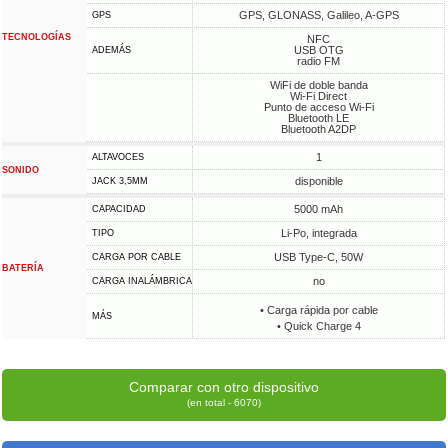
GPS, GLONASS, Galileo, A-GPS
GPS
TECNOLOGÍAS
NFC
USB OTG
ADEMÁS
radio FM
WiFi de doble banda
Wi-Fi Direct
Punto de acceso Wi-Fi
Bluetooth LE
Bluetooth A2DP
1
ALTAVOCES
SONIDO
disponible
JACK 3,5MM
5000 mAh
CAPACIDAD
Li-Po, integrada
TIPO
USB Type-C, 50W
CARGA POR CABLE
BATERÍA
no
CARGA INALÁMBRICA
• Carga rápida por cable
MÁS
• Quick Charge 4
Comparar con otro dispositivo
(en total - 6070)