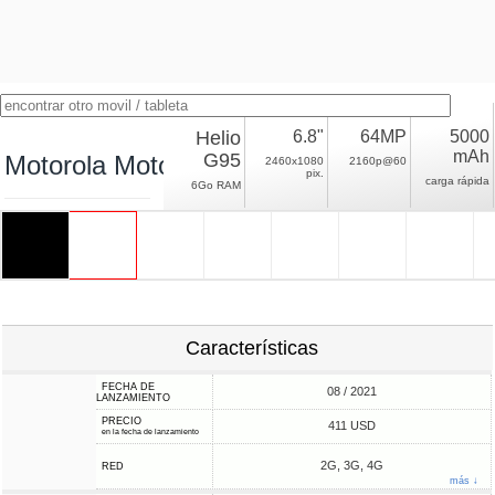
Helio
6.8"
64MP
5000
mAh
G95
Motorola Moto G60S
2460x1080
2160p@60
pix.
carga rápida
6Go RAM
Características
FECHA DE
08 / 2021
LANZAMIENTO
PRECIO
411 USD
en la fecha de lanzamiento
2G, 3G, 4G
RED
más ↓