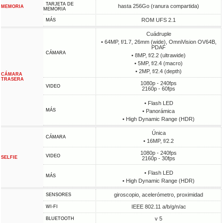
TARJETA DE
hasta 256Go (ranura compartida)
MEMORIA
MEMORIA
ROM UFS 2.1
MÁS
Cuádruple
• 64MP, f/1.7, 26mm (wide), OmniVision OV64B,
PDAF
CÁMARA
• 8MP, f/2.2 (ultrawide)
• 5MP, f/2.4 (macro)
• 2MP, f/2.4 (depth)
CÁMARA
TRASERA
1080p - 240fps
VIDEO
2160p - 60fps
• Flash LED
MÁS
• Panorámica
• High Dynamic Range (HDR)
Única
CÁMARA
• 16MP, f/2.2
1080p - 240fps
VIDEO
SELFIE
2160p - 30fps
• Flash LED
MÁS
• High Dynamic Range (HDR)
giroscopio, acelerómetro, proximidad
SENSORES
IEEE 802.11 a/b/g/n/ac
WI-FI
v 5
BLUETOOTH