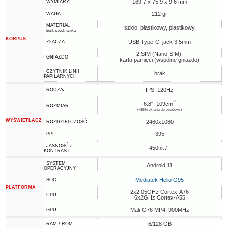
169.7 x 75.9 x 9.6 mm
WYMIARY
212 gr
WAGA
MATERIAŁ
szkło, plastikowy, plastikowy
front, spód, ramka
KORPUS
USB Type-C, jack 3.5mm
ZŁĄCZA
2 SIM (Nano-SIM),
GNIAZDO
karta pamięci (wspólne gniazdo)
CZYTNIK LINII
brak
PAPILARNYCH
IPS, 120Hz
RODZAJ
2
6.8", 109cm
ROZMIAR
(~85% ekranu do obudowy)
WYŚWIETLACZ
2460x1080
ROZDZIELCZOŚĆ
395
PPI
JASNOŚĆ /
450nit / -
KONTRAST
SYSTEM
Android 11
OPERACYJNY
Mediatek Helio G95
SOC
PLATFORMA
2x2.05GHz Cortex-A76
CPU
6x2GHz Cortex-A55
Mali-G76 MP4, 900MHz
GPU
6/128 GB
RAM / ROM