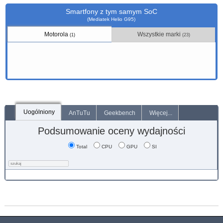
Smartfony z tym samym SoC
(Mediatek Helio G95)
Motorola
Wszystkie marki
(1)
(23)
Uogólniony
AnTuTu
Geekbench
Więcej...
Podsumowanie oceny wydajności
Total
CPU
GPU
SI