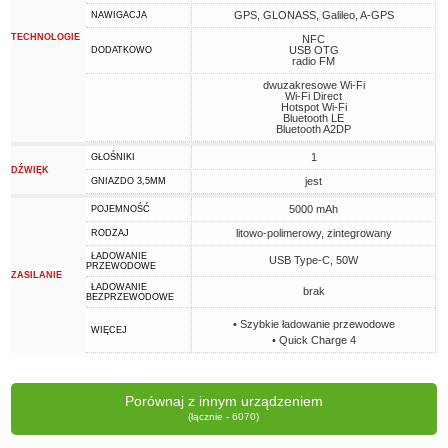
GPS, GLONASS, Galileo, A-GPS
NAWIGACJA
TECHNOLOGIE
NFC
USB OTG
DODATKOWO
radio FM
dwuzakresowe Wi-Fi
Wi-Fi Direct
Hotspot Wi-Fi
Bluetooth LE
Bluetooth A2DP
1
GŁOŚNIKI
DŹWIĘK
jest
GNIAZDO 3,5MM
5000 mAh
POJEMNOŚĆ
litowo-polimerowy, zintegrowany
RODZAJ
ŁADOWANIE
USB Type-C, 50W
PRZEWODOWE
ZASILANIE
ŁADOWANIE
brak
BEZPRZEWODOWE
• Szybkie ładowanie przewodowe
WIĘCEJ
• Quick Charge 4
Porównaj z innym urządzeniem
(łącznie - 6070)