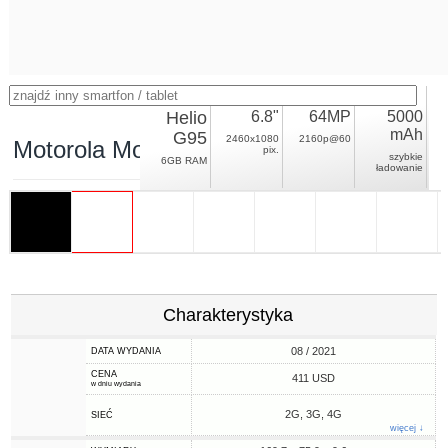
Helio
6.8"
64MP
5000
mAh
G95
2460x1080
2160p@60
Motorola Moto G60S
pix.
szybkie
6GB RAM
ładowanie
Charakterystyka
08 / 2021
DATA WYDANIA
CENA
411 USD
w dniu wydania
2G, 3G, 4G
SIEĆ
więcej ↓