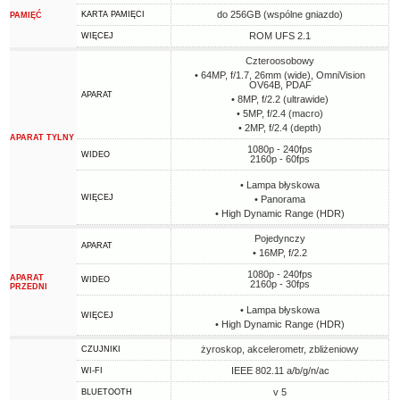
do 256GB (wspólne gniazdo)
KARTA PAMIĘCI
PAMIĘĆ
ROM UFS 2.1
WIĘCEJ
Czteroosobowy
• 64MP, f/1.7, 26mm (wide), OmniVision
OV64B, PDAF
APARAT
• 8MP, f/2.2 (ultrawide)
• 5MP, f/2.4 (macro)
• 2MP, f/2.4 (depth)
APARAT TYLNY
1080p - 240fps
WIDEO
2160p - 60fps
• Lampa błyskowa
WIĘCEJ
• Panorama
• High Dynamic Range (HDR)
Pojedynczy
APARAT
• 16MP, f/2.2
1080p - 240fps
APARAT
WIDEO
2160p - 30fps
PRZEDNI
• Lampa błyskowa
WIĘCEJ
• High Dynamic Range (HDR)
żyroskop, akcelerometr, zbliżeniowy
CZUJNIKI
IEEE 802.11 a/b/g/n/ac
WI-FI
v 5
BLUETOOTH