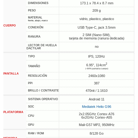
173.1 x 78.4 x 8.7 mm
DIMENSIONES
209 g
PESO
MATERIAL
vidrio, plastico, plastico
frente, abajo, marco
CUERPO
USB Type-C, jack 3.5mm
CONEXIÓN
2 SIM (Nano-SIM),
RANURA
tarjeta de memoria (ranura dedicada)
LECTOR DE HUELLA
no
DACTILAR
IPS, 120Hz
TIPO
2
6.95", 114cm
TAMAÑO
(~84% pantalla-cuerpo)
PANTALLA
2460x1080
RESOLUCIÓN
387
PPI
470nit / 1:1610
BRILLO / CONTRASTE
Android 11
SISTEMA OPERATIVO
Mediatek Helio G96
SOC
PLATAFORMA
2x2.05GHz Cortex-A76
CPU
6x2GHz Cortex-A55
Mali-G57 MP2, 950MHz
GPU
8/128 Go
RAM / ROM