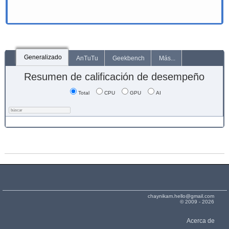
Generalizado
AnTuTu
Geekbench
Más...
Resumen de calificación de desempeño
Total
CPU
GPU
AI
chaynikam.hello@gmail.com
© 2009 - 2026
Acerca de