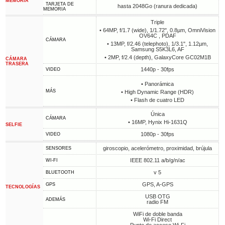
MEMORIA
TARJETA DE
hasta 2048Go (ranura dedicada)
MEMORIA
Triple
• 64MP, f/1.7 (wide), 1/1.72", 0.8µm, OmniVision
OV64C , PDAF
CÁMARA
• 13MP, f/2.46 (telephoto), 1/3.1", 1.12µm,
Samsung S5K3L6, AF
• 2MP, f/2.4 (depth), GalaxyCore GC02M1B
CÁMARA
TRASERA
1440p - 30fps
VIDEO
• Panorámica
MÁS
• High Dynamic Range (HDR)
• Flash de cuatro LED
Única
CÁMARA
• 16MP, Hynix Hi-1631Q
SELFIE
1080p - 30fps
VIDEO
giroscopio, acelerómetro, proximidad, brújula
SENSORES
IEEE 802.11 a/b/g/n/ac
WI-FI
v 5
BLUETOOTH
GPS, A-GPS
GPS
TECNOLOGÍAS
USB OTG
ADEMÁS
radio FM
WiFi de doble banda
Wi-Fi Direct