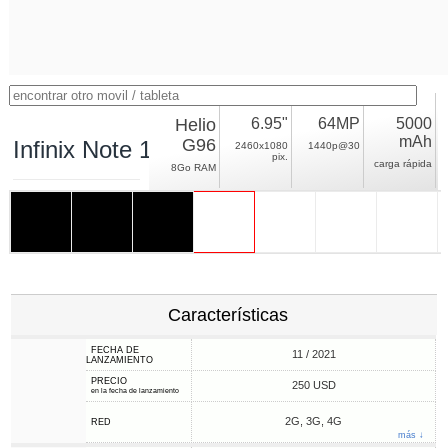
Helio
6.95"
64MP
5000
mAh
G96
Infinix Note 11 Pro
2460x1080
1440p@30
pix.
carga rápida
8Go RAM
Características
FECHA DE
11 / 2021
LANZAMIENTO
PRECIO
250 USD
en la fecha de lanzamiento
2G, 3G, 4G
RED
más ↓