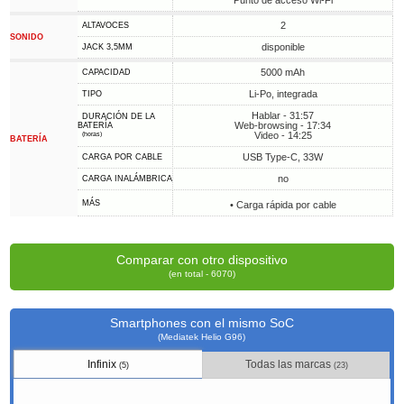
Punto de acceso Wi-Fi
2
ALTAVOCES
SONIDO
disponible
JACK 3,5MM
5000 mAh
CAPACIDAD
Li-Po, integrada
TIPO
Hablar - 31:57
DURACIÓN DE LA
Web-browsing - 17:34
BATERÍA
Video - 14:25
(horas)
BATERÍA
USB Type-C, 33W
CARGA POR CABLE
no
CARGA INALÁMBRICA
MÁS
• Carga rápida por cable
Comparar con otro dispositivo
(en total - 6070)
Smartphones con el mismo SoC
(Mediatek Helio G96)
Infinix
Todas las marcas
(5)
(23)