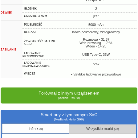
Hotspot Wi-Fi
2
GŁOŚNIKI
DŹWIĘK
jest
GNIAZDO 3,5MM
5000 mAh
POJEMNOŚĆ
litowo-polimerowy, zintegrowany
RODZAJ
Rozmowa - 31:57
ŻYWOTNOŚĆ BATERII
Web-browsing - 17:34
(godzin)
Wideo - 14:25
ZASILANIE
ŁADOWANIE
USB Type-C, 33W
PRZEWODOWE
ŁADOWANIE
brak
BEZPRZEWODOWE
WIĘCEJ
• Szybkie ładowanie przewodowe
Porównaj z innym urządzeniem
(łącznie - 6070)
Smartfony z tym samym SoC
(Mediatek Helio G96)
Infinix
Wszystkie marki
(5)
(23)