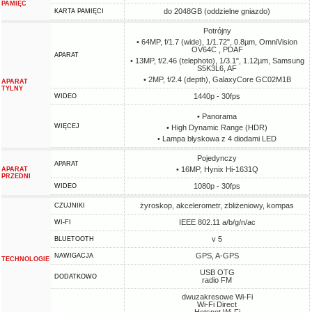
PAMIĘĆ
do 2048GB (oddzielne gniazdo)
KARTA PAMIĘCI
Potrójny
• 64MP, f/1.7 (wide), 1/1.72", 0.8µm, OmniVision
OV64C , PDAF
APARAT
• 13MP, f/2.46 (telephoto), 1/3.1", 1.12µm, Samsung
S5K3L6, AF
• 2MP, f/2.4 (depth), GalaxyCore GC02M1B
APARAT
TYLNY
1440p - 30fps
WIDEO
• Panorama
WIĘCEJ
• High Dynamic Range (HDR)
• Lampa błyskowa z 4 diodami LED
Pojedynczy
APARAT
• 16MP, Hynix Hi-1631Q
APARAT
PRZEDNI
1080p - 30fps
WIDEO
żyroskop, akcelerometr, zbliżeniowy, kompas
CZUJNIKI
IEEE 802.11 a/b/g/n/ac
WI-FI
v 5
BLUETOOTH
GPS, A-GPS
NAWIGACJA
TECHNOLOGIE
USB OTG
DODATKOWO
radio FM
dwuzakresowe Wi-Fi
Wi-Fi Direct