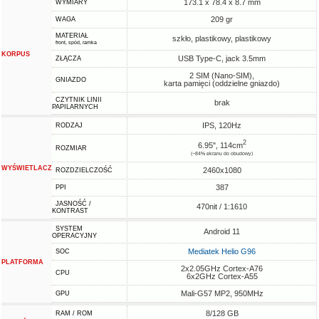
173.1 x 78.4 x 8.7 mm
WYMIARY
209 gr
WAGA
MATERIAŁ
szkło, plastikowy, plastikowy
front, spód, ramka
KORPUS
USB Type-C, jack 3.5mm
ZŁĄCZA
2 SIM (Nano-SIM),
GNIAZDO
karta pamięci (oddzielne gniazdo)
CZYTNIK LINII
brak
PAPILARNYCH
IPS, 120Hz
RODZAJ
2
6.95", 114cm
ROZMIAR
(~84% ekranu do obudowy)
WYŚWIETLACZ
2460x1080
ROZDZIELCZOŚĆ
387
PPI
JASNOŚĆ /
470nit / 1:1610
KONTRAST
SYSTEM
Android 11
OPERACYJNY
Mediatek Helio G96
SOC
PLATFORMA
2x2.05GHz Cortex-A76
CPU
6x2GHz Cortex-A55
Mali-G57 MP2, 950MHz
GPU
8/128 GB
RAM / ROM