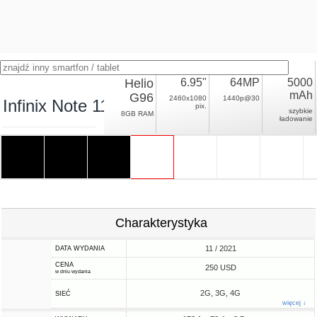
Helio
6.95"
64MP
5000
mAh
G96
2460x1080
1440p@30
Infinix Note 11 Pro
pix.
szybkie
8GB RAM
ładowanie
Charakterystyka
11 / 2021
DATA WYDANIA
CENA
250 USD
w dniu wydania
2G, 3G, 4G
SIEĆ
więcej ↓