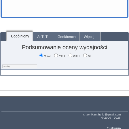
Uogólniony
AnTuTu
Geekbench
Więcej...
Podsumowanie oceny wydajności
Total
CPU
GPU
SI
chaynikam.hello@gmail.com
© 2009 - 2026
O stronie