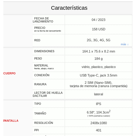
Características
FECHA DE
04 / 2023
LANZAMIENTO
PRECIO
158 USD
en la fecha de lanzamiento
2G, 3G, 4G, 5G
RED
más ↓
164.1 x 75.6 x 8.2 mm
DIMENSIONES
184 g
PESO
MATERIAL
vidrio, plastico, plastico
frente, abajo, marco
CUERPO
USB Type-C, jack 3.5mm
CONEXIÓN
2 SIM (Nano-SIM),
RANURA
tarjeta de memoria (ranura compartida)
LECTOR DE HUELLA
lateral
DACTILAR
IPS
TIPO
2
6.58", 104.3cm
TAMAÑO
(~84% pantalla-cuerpo)
PANTALLA
2408x1080
RESOLUCIÓN
401
PPI