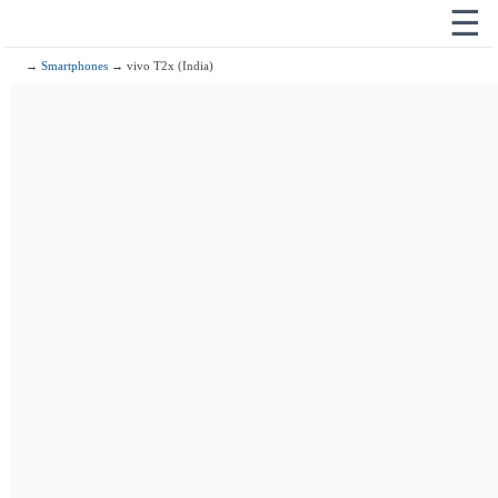
☰
→
Smartphones
→ vivo T2x (India)