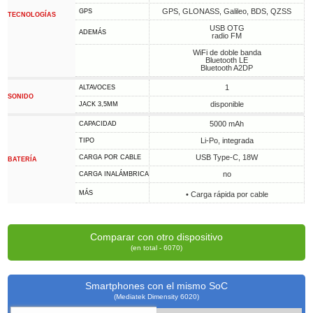
GPS, GLONASS, Galileo, BDS, QZSS
GPS
TECNOLOGÍAS
USB OTG
ADEMÁS
radio FM
WiFi de doble banda
Bluetooth LE
Bluetooth A2DP
1
ALTAVOCES
SONIDO
disponible
JACK 3,5MM
5000 mAh
CAPACIDAD
Li-Po, integrada
TIPO
USB Type-C, 18W
CARGA POR CABLE
BATERÍA
no
CARGA INALÁMBRICA
MÁS
• Carga rápida por cable
Comparar con otro dispositivo
(en total - 6070)
Smartphones con el mismo SoC
(Mediatek Dimensity 6020)