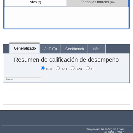
vivo
Todas las marcas
(8)
(26)
Generalizado
AnTuTu
Geekbench
Más...
Resumen de calificación de desempeño
Total
CPU
GPU
AI
chaynikam.hello@gmail.com
© 2009 - 2026