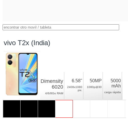
vivo T2x (India)
Dimensity
6.58"
50MP
5000
mAh
6020
2408x1080
1080p@30
pix.
carga rápida
4/6/8Go RAM