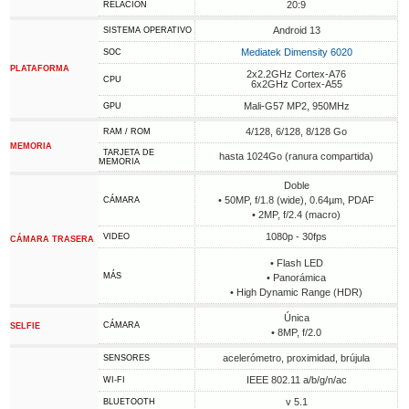
20:9
RELACIÓN
Android 13
SISTEMA OPERATIVO
Mediatek Dimensity 6020
SOC
PLATAFORMA
2x2.2GHz Cortex-A76
CPU
6x2GHz Cortex-A55
Mali-G57 MP2, 950MHz
GPU
4/128, 6/128, 8/128 Go
RAM / ROM
MEMORIA
TARJETA DE
hasta 1024Go (ranura compartida)
MEMORIA
Doble
• 50MP, f/1.8 (wide), 0.64µm, PDAF
CÁMARA
• 2MP, f/2.4 (macro)
1080p - 30fps
VIDEO
CÁMARA TRASERA
• Flash LED
MÁS
• Panorámica
• High Dynamic Range (HDR)
Única
CÁMARA
SELFIE
• 8MP, f/2.0
acelerómetro, proximidad, brújula
SENSORES
IEEE 802.11 a/b/g/n/ac
WI-FI
v 5.1
BLUETOOTH