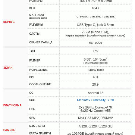
164.1 x 75.6 x 8.2 mm
РАЗМЕРЫ
184 г
ВЕС
МАТЕРИАЛ
стекло, пластик, пластик
фронт, низ, рамка
КОРПУС
USB Type-C, jack 3.5mm
РАЗЪЕМЫ
2 SIM (Nano-SIM),
СЛОТЫ
карта памяти (комбинированный слот)
на торце
СКАНЕР ПАЛЬЦА
IPS
ТИП
2
6.58", 104.3cm
РАЗМЕР
(~84% площади корпуса)
ЭКРАН
2408x1080
РАЗРЕШЕНИЕ
401
PPI
20:9
СООТНОШЕНИЕ
Android 13
ОС
Mediatek Dimensity 6020
SOC
ПЛАТФОРМА
2x2.2GHz Cortex-A76
CPU
6x2GHz Cortex-A55
Mali-G57 MP2, 950MHz
GPU
4/128, 6/128, 8/128 GB
RAM / ROM
ПАМЯТЬ
до 1024GB (комбинированный слот)
КАРТА ПАМЯТИ