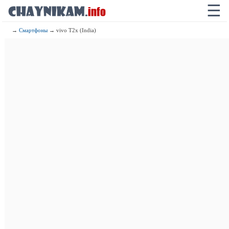
☰
→
Смартфоны
→ vivo T2x (India)