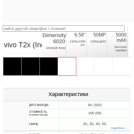
Dimensity
6.58"
50MP
5000
mAh
6020
2408x1080
1080p@30
vivo T2x (India)
pix.
быстрая
4/6/8GB RAM
зарядка
Характеристики
04 / 2023
ДАТА ВЫХОДА
СТОИМОСТЬ
158 USD
на момент выхода
2G, 3G, 4G, 5G
СВЯЗЬ
подробнее ↓