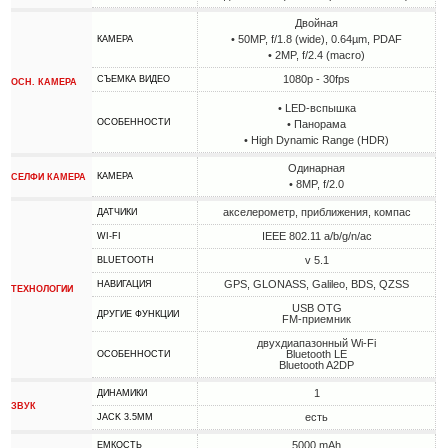
Двойная
• 50MP, f/1.8 (wide), 0.64µm, PDAF
КАМЕРА
• 2MP, f/2.4 (macro)
1080p - 30fps
СЪЕМКА ВИДЕО
ОСН. КАМЕРА
• LED-вспышка
ОСОБЕННОСТИ
• Панорама
• High Dynamic Range (HDR)
Одинарная
КАМЕРА
СЕЛФИ КАМЕРА
• 8MP, f/2.0
акселерометр, приближения, компас
ДАТЧИКИ
IEEE 802.11 a/b/g/n/ac
WI-FI
v 5.1
BLUETOOTH
GPS, GLONASS, Galileo, BDS, QZSS
НАВИГАЦИЯ
ТЕХНОЛОГИИ
USB OTG
ДРУГИЕ ФУНКЦИИ
FM-приемник
двухдиапазонный Wi-Fi
Bluetooth LE
ОСОБЕННОСТИ
Bluetooth A2DP
1
ДИНАМИКИ
ЗВУК
есть
JACK 3.5MM
5000 mAh
ЕМКОСТЬ