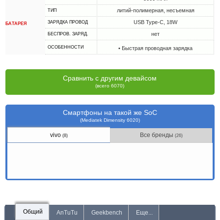
литий-полимерная, несъемная
ТИП
USB Type-C, 18W
ЗАРЯДКА ПРОВОД
БАТАРЕЯ
нет
БЕСПРОВ. ЗАРЯД.
ОСОБЕННОСТИ
• Быстрая проводная зарядка
Сравнить с другим девайсом
(всего 6070)
Смартфоны на такой же SoC
(Mediatek Dimensity 6020)
vivo
Все бренды
(8)
(26)
Общий
AnTuTu
Geekbench
Еще...