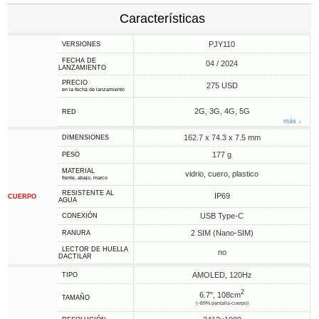
Características
PJY110
VERSIONES
FECHA DE
04 / 2024
LANZAMIENTO
PRECIO
275 USD
en la fecha de lanzamiento
2G, 3G, 4G, 5G
RED
más ↓
162.7 x 74.3 x 7.5 mm
DIMENSIONES
177 g
PESO
MATERIAL
vidrio, cuero, plastico
frente, abajo, marco
RESISTENTE AL
IP69
CUERPO
AGUA
USB Type-C
CONEXIÓN
2 SIM (Nano-SIM)
RANURA
LECTOR DE HUELLA
no
DACTILAR
AMOLED, 120Hz
TIPO
2
6.7", 108cm
TAMAÑO
(~89% pantalla-cuerpo)