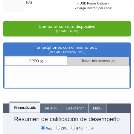
MÁS
• USB Power Delivery
• Carga inversa por cable
Comparar con otro dispositivo
(en total - 6070)
Smartphones con el mismo SoC
(Mediatek Dimensity 7050)
OPPO
Todas las marcas
(7)
(32)
Generalizado
AnTuTu
Geekbench
Más...
Resumen de calificación de desempeño
Total
CPU
GPU
AI