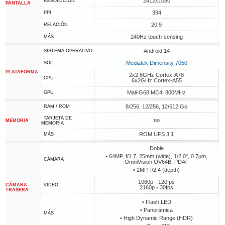
2412x1080
RESOLUCIÓN
PANTALLA
394
PPI
20:9
RELACIÓN
240Hz touch-sensing
MÁS
Android 14
SISTEMA OPERATIVO
Mediatek Dimensity 7050
SOC
PLATAFORMA
2x2.6GHz Cortex-A78
CPU
6x2GHz Cortex-A55
Mali-G68 MC4, 800MHz
GPU
8/256, 12/256, 12/512 Go
RAM / ROM
TARJETA DE
no
MEMORIA
MEMORIA
ROM UFS 3.1
MÁS
Doble
• 64MP, f/1.7, 25mm (wide), 1/2.0", 0.7µm,
CÁMARA
OmniVision OV64B, PDAF
• 2MP, f/2.4 (depth)
1080p - 120fps
CÁMARA
VIDEO
2160p - 30fps
TRASERA
• Flash LED
• Panorámica
MÁS
• High Dynamic Range (HDR)