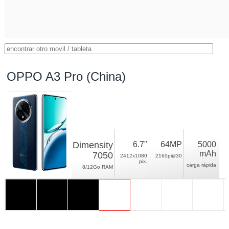
OPPO A3 Pro (China)
Dimensity
6.7"
64MP
5000
mAh
7050
2412x1080
2160p@30
pix.
carga rápida
8/12Go RAM