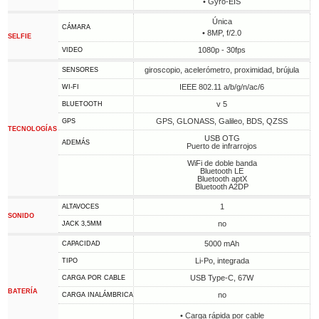
• Gyro-EIS
Única
CÁMARA
• 8MP, f/2.0
SELFIE
1080p - 30fps
VIDEO
giroscopio, acelerómetro, proximidad, brújula
SENSORES
IEEE 802.11 a/b/g/n/ac/6
WI-FI
v 5
BLUETOOTH
GPS, GLONASS, Galileo, BDS, QZSS
GPS
TECNOLOGÍAS
USB OTG
ADEMÁS
Puerto de infrarrojos
WiFi de doble banda
Bluetooth LE
Bluetooth aptX
Bluetooth A2DP
1
ALTAVOCES
SONIDO
no
JACK 3,5MM
5000 mAh
CAPACIDAD
Li-Po, integrada
TIPO
USB Type-C, 67W
CARGA POR CABLE
BATERÍA
no
CARGA INALÁMBRICA
• Carga rápida por cable