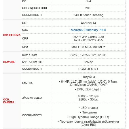
394
PPI
20:9
СПІВВІДНОШЕННЯ
240Hz touch-sensing
ОСОБЛИВОСТІ
Android 14
ОС
Mediatek Dimensity 7050
SOC
ПЛАТФОРМА
2x2.6GHz Cortex-A78
CPU
6x2GHz Cortex-A55
Mali-G68 MC4, 800MHz
GPU
8/256, 12/256, 12/512 GB
RAM / ROM
немає
КАРТА ПАМ'ЯТІ
ПАМ'ЯТЬ
ROM UFS 3.1
ОСОБЛИВОСТІ
Подвійна
• 64MP, f/1.7, 25mm (wide), 1/2.0", 0.7µm,
КАМЕРА
OmniVision OV64B, PDAF
• 2MP, f/2.4 (depth)
1080p - 120fps
ЗЙОМКА ВІДЕО
2160p - 30fps
ОСН.
КАМЕРА
• LED-спалах
• Панорама
ОСОБЛИВОСТІ
• High Dynamic Range (HDR)
• Гіро-електронна стабілізація зображення
(Gyro-EIS)