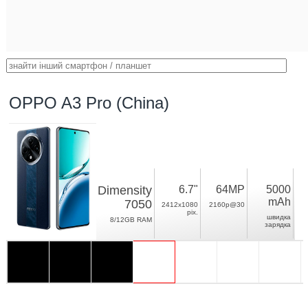
OPPO A3 Pro (China)
Dimensity
6.7"
64MP
5000
mAh
7050
2412x1080
2160p@30
pix.
швидка
8/12GB RAM
зарядка