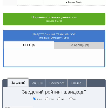
• Power Bank
Порівняти з іншим девайсом
(всього 6070)
Смартфони на такій же SoC
(Mediatek Dimensity 7050)
OPPO
Всі бренди
(7)
(32)
Загальний
AnTuTu
Geekbench
Більше...
Зведений рейтинг швидкодії
Total
CPU
GPU
ШІ