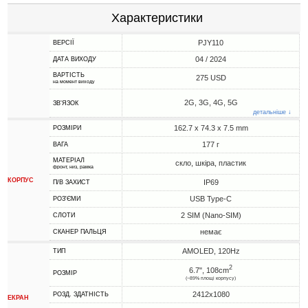
Характеристики
PJY110
ВЕРСІЇ
04 / 2024
ДАТА ВИХОДУ
ВАРТІСТЬ
275 USD
на момент виходу
2G, 3G, 4G, 5G
ЗВ'ЯЗОК
детальніше ↓
162.7 x 74.3 x 7.5 mm
РОЗМІРИ
177 г
ВАГА
МАТЕРІАЛ
скло, шкіра, пластик
фронт, низ, рамка
КОРПУС
IP69
П/В ЗАХИСТ
USB Type-C
РОЗ'ЄМИ
2 SIM (Nano-SIM)
СЛОТИ
немає
СКАНЕР ПАЛЬЦЯ
AMOLED, 120Hz
ТИП
2
6.7", 108cm
РОЗМІР
(~89% площі корпусу)
2412x1080
РОЗД. ЗДАТНІСТЬ
ЕКРАН