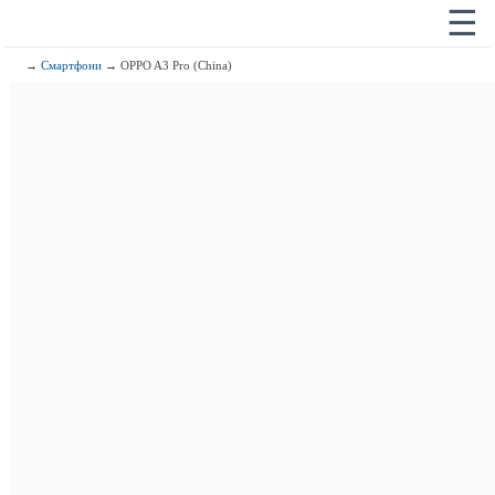
☰
→
Смартфони
→ OPPO A3 Pro (China)