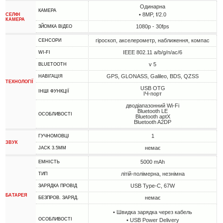
Одинарна
КАМЕРА
• 8MP, f/2.0
СЕЛФІ
КАМЕРА
1080p - 30fps
ЗЙОМКА ВІДЕО
гіроскоп, акселерометр, наближення, компас
СЕНСОРИ
IEEE 802.11 a/b/g/n/ac/6
WI-FI
v 5
BLUETOOTH
GPS, GLONASS, Galileo, BDS, QZSS
НАВІГАЦІЯ
ТЕХНОЛОГІЇ
USB OTG
ІНШІ ФУНКЦІЇ
ІЧ-порт
дводіапазонний Wi-Fi
Bluetooth LE
ОСОБЛИВОСТІ
Bluetooth aptX
Bluetooth A2DP
1
ГУЧНОМОВЦІ
ЗВУК
немає
JACK 3.5MM
5000 mAh
ЕМНІСТЬ
літій-полімерна, незнімна
ТИП
USB Type-C, 67W
ЗАРЯДКА ПРОВІД
БАТАРЕЯ
немає
БЕЗПРОВ. ЗАРЯД.
• Швидка зарядка через кабель
ОСОБЛИВОСТІ
• USB Power Delivery