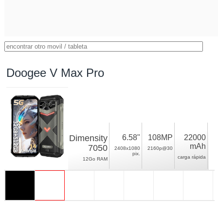
Doogee V Max Pro
Dimensity
6.58"
108MP
22000
mAh
7050
2408x1080
2160p@30
pix.
carga rápida
12Go RAM