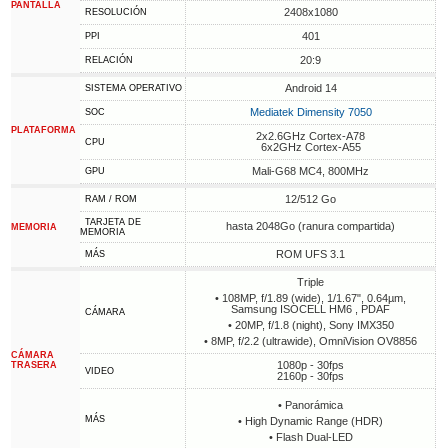
PANTALLA
2408x1080
RESOLUCIÓN
401
PPI
20:9
RELACIÓN
Android 14
SISTEMA OPERATIVO
Mediatek Dimensity 7050
SOC
PLATAFORMA
2x2.6GHz Cortex-A78
CPU
6x2GHz Cortex-A55
Mali-G68 MC4, 800MHz
GPU
12/512 Go
RAM / ROM
TARJETA DE
hasta 2048Go (ranura compartida)
MEMORIA
MEMORIA
ROM UFS 3.1
MÁS
Triple
• 108MP, f/1.89 (wide), 1/1.67", 0.64µm,
Samsung ISOCELL HM6 , PDAF
CÁMARA
• 20MP, f/1.8 (night), Sony IMX350
• 8MP, f/2.2 (ultrawide), OmniVision OV8856
CÁMARA
1080p - 30fps
TRASERA
VIDEO
2160p - 30fps
• Panorámica
MÁS
• High Dynamic Range (HDR)
• Flash Dual-LED