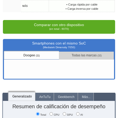
• Carga rápida por cable
MÁS
• Carga inversa por cable
Comparar con otro dispositivo
(en total - 6070)
Smartphones con el mismo SoC
(Mediatek Dimensity 7050)
Doogee
Todas las marcas
(11)
(32)
Generalizado
AnTuTu
Geekbench
Más...
Resumen de calificación de desempeño
Total
CPU
GPU
AI