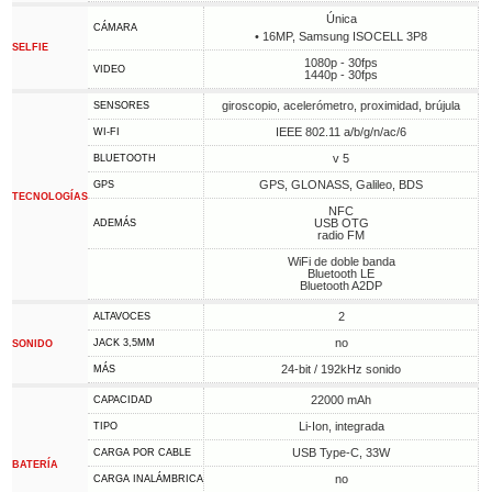
Única
CÁMARA
• 16MP, Samsung ISOCELL 3P8
SELFIE
1080p - 30fps
VIDEO
1440p - 30fps
giroscopio, acelerómetro, proximidad, brújula
SENSORES
IEEE 802.11 a/b/g/n/ac/6
WI-FI
v 5
BLUETOOTH
GPS, GLONASS, Galileo, BDS
GPS
TECNOLOGÍAS
NFC
USB OTG
ADEMÁS
radio FM
WiFi de doble banda
Bluetooth LE
Bluetooth A2DP
2
ALTAVOCES
no
JACK 3,5MM
SONIDO
24-bit / 192kHz sonido
MÁS
22000 mAh
CAPACIDAD
Li-Ion, integrada
TIPO
USB Type-C, 33W
CARGA POR CABLE
BATERÍA
no
CARGA INALÁMBRICA