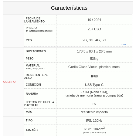
Características
FECHA DE
10 / 2024
LANZAMIENTO
PRECIO
257 USD
en la fecha de lanzamiento
2G, 3G, 4G, 5G
RED
más ↓
178.5 x 83.1 x 26.3 mm
DIMENSIONES
536 g
PESO
MATERIAL
Gorilla Glass Victus, plastico, metal
frente, abajo, marco
RESISTENTE AL
IP68
AGUA
CUERPO
USB Type-C
CONEXIÓN
2 SIM (Nano-SIM),
RANURA
tarjeta de memoria (ranura compartida)
LECTOR DE HUELLA
no
DACTILAR
resistente impacto
MÁS
IPS, 120Hz
TIPO
2
6.58", 104cm
TAMAÑO
(~70% pantalla-cuerpo)