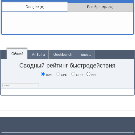
Doogee
Все бренды
(11)
(32)
Общий
AnTuTu
Geekbench
Еще...
Сводный рейтинг быстродействия
Total
CPU
GPU
ИИ