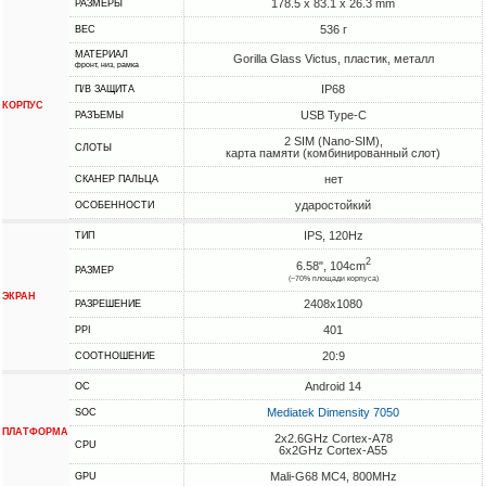
178.5 x 83.1 x 26.3 mm
РАЗМЕРЫ
536 г
ВЕС
МАТЕРИАЛ
Gorilla Glass Victus, пластик, металл
фронт, низ, рамка
IP68
П/В ЗАЩИТА
КОРПУС
USB Type-C
РАЗЪЕМЫ
2 SIM (Nano-SIM),
СЛОТЫ
карта памяти (комбинированный слот)
нет
СКАНЕР ПАЛЬЦА
ударостойкий
ОСОБЕННОСТИ
IPS, 120Hz
ТИП
2
6.58", 104cm
РАЗМЕР
(~70% площади корпуса)
ЭКРАН
2408x1080
РАЗРЕШЕНИЕ
401
PPI
20:9
СООТНОШЕНИЕ
Android 14
ОС
Mediatek Dimensity 7050
SOC
ПЛАТФОРМА
2x2.6GHz Cortex-A78
CPU
6x2GHz Cortex-A55
Mali-G68 MC4, 800MHz
GPU