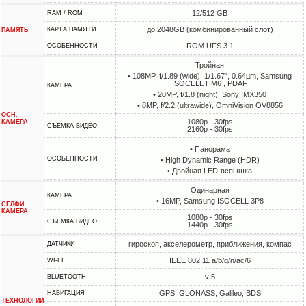
12/512 GB
RAM / ROM
до 2048GB (комбинированный слот)
КАРТА ПАМЯТИ
ПАМЯТЬ
ROM UFS 3.1
ОСОБЕННОСТИ
Тройная
• 108MP, f/1.89 (wide), 1/1.67", 0.64µm, Samsung
ISOCELL HM6 , PDAF
КАМЕРА
• 20MP, f/1.8 (night), Sony IMX350
• 8MP, f/2.2 (ultrawide), OmniVision OV8856
ОСН.
1080p - 30fps
КАМЕРА
СЪЕМКА ВИДЕО
2160p - 30fps
• Панорама
ОСОБЕННОСТИ
• High Dynamic Range (HDR)
• Двойная LED-вспышка
Одинарная
КАМЕРА
• 16MP, Samsung ISOCELL 3P8
СЕЛФИ
КАМЕРА
1080p - 30fps
СЪЕМКА ВИДЕО
1440p - 30fps
гироскоп, акселерометр, приближения, компас
ДАТЧИКИ
IEEE 802.11 a/b/g/n/ac/6
WI-FI
v 5
BLUETOOTH
GPS, GLONASS, Galileo, BDS
НАВИГАЦИЯ
ТЕХНОЛОГИИ