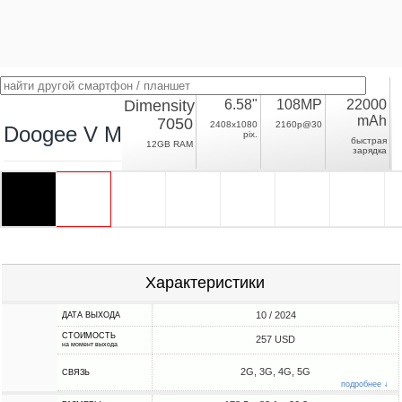
Dimensity
6.58"
108MP
22000
mAh
7050
2408x1080
2160p@30
Doogee V Max Pro
pix.
быстрая
12GB RAM
зарядка
Характеристики
10 / 2024
ДАТА ВЫХОДА
СТОИМОСТЬ
257 USD
на момент выхода
2G, 3G, 4G, 5G
СВЯЗЬ
подробнее ↓