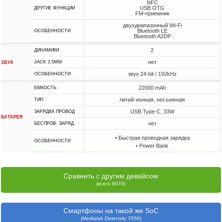
NFC
USB OTG
ДРУГИЕ ФУНКЦИИ
FM-приемник
двухдиапазонный Wi-Fi
Bluetooth LE
ОСОБЕННОСТИ
Bluetooth A2DP
2
ДИНАМИКИ
нет
JACK 3.5MM
ЗВУК
звук 24-bit / 192kHz
ОСОБЕННОСТИ
22000 mAh
ЕМКОСТЬ
литий-ионная, несъемная
ТИП
USB Type-C, 33W
ЗАРЯДКА ПРОВОД
БАТАРЕЯ
нет
БЕСПРОВ. ЗАРЯД.
• Быстрая проводная зарядка
ОСОБЕННОСТИ
• Power Bank
Сравнить с другим девайсом
(всего 6070)
Смартфоны на такой же SoC
(Mediatek Dimensity 7050)