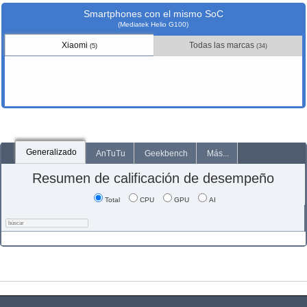
Smartphones con el mismo SoC
(Mediatek Helio G100)
Xiaomi
Todas las marcas
(5)
(34)
Generalizado
AnTuTu
Geekbench
Más...
Resumen de calificación de desempeño
Total
CPU
GPU
AI