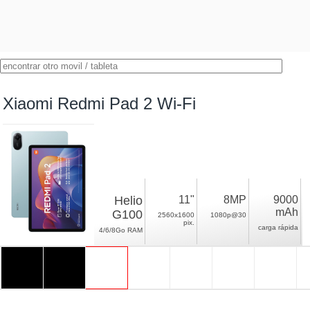
Xiaomi Redmi Pad 2 Wi-Fi
Helio
11"
8MP
9000
mAh
G100
2560x1600
1080p@30
pix.
carga rápida
4/6/8Go RAM