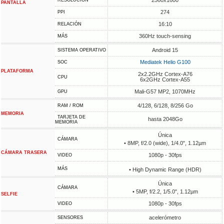
2560x1600
RESOLUCIÓN
PANTALLA
274
PPI
16:10
RELACIÓN
360Hz touch-sensing
MÁS
Android 15
SISTEMA OPERATIVO
Mediatek Helio G100
SOC
PLATAFORMA
2x2.2GHz Cortex-A76
CPU
6x2GHz Cortex-A55
Mali-G57 MP2, 1070MHz
GPU
4/128, 6/128, 8/256 Go
RAM / ROM
MEMORIA
TARJETA DE
hasta 2048Go
MEMORIA
Única
CÁMARA
• 8MP, f/2.0 (wide), 1/4.0", 1.12µm
CÁMARA TRASERA
1080p - 30fps
VIDEO
MÁS
• High Dynamic Range (HDR)
Única
CÁMARA
• 5MP, f/2.2, 1/5.0", 1.12µm
SELFIE
1080p - 30fps
VIDEO
acelerómetro
SENSORES