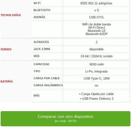
IEEE 802.11 a/b/g/n/ac
WI-FI
v 5
BLUETOOTH
TECNOLOGÍAS
USB OTG
ADEMÁS
WiFi de doble banda
Wi-Fi Direct
Bluetooth LE
Bluetooth A2DP
2
ALTAVOCES
disponible
JACK 3,5MM
SONIDO
24-bit / 192kHz sonido
MÁS
9000 mAh
CAPACIDAD
Li-Po, integrada
TIPO
USB Type-C, 18W
CARGA POR CABLE
BATERÍA
no
CARGA INALÁMBRICA
• Carga rápida por cable
MÁS
• USB Power Delivery 2
Comparar con otro dispositivo
(en total - 6070)