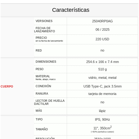
Características
25040RP0AG
VERSIONES
FECHA DE
06 / 2025
LANZAMIENTO
PRECIO
220 USD
en la fecha de lanzamiento
no
RED
254.6 x 166 x 7.4 mm
DIMENSIONES
510 g
PESO
MATERIAL
vidrio, metal, metal
frente, abajo, marco
USB Type-C, jack 3.5mm
CONEXIÓN
CUERPO
tarjeta de memoria
RANURA
LECTOR DE HUELLA
no
DACTILAR
lápiz
MÁS
IPS, 90Hz
TIPO
2
11", 350cm
TAMAÑO
(~83% pantalla-cuerpo)