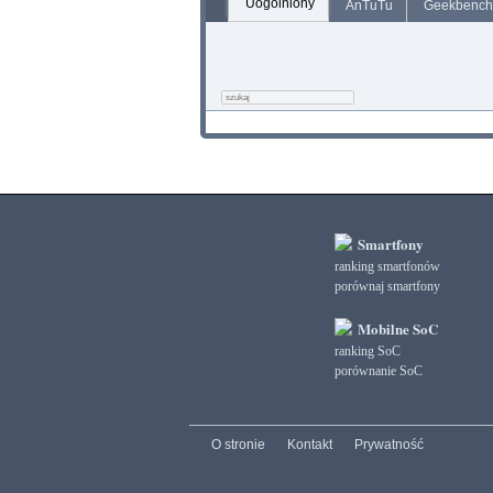
Uogólniony
AnTuTu
Geekbench
Smartfony
ranking smartfonów
porównaj smartfony
Mobilne SoC
ranking SoC
porównanie SoC
O stronie
Kontakt
Prywatność