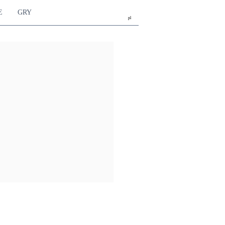
E
GRY
pl