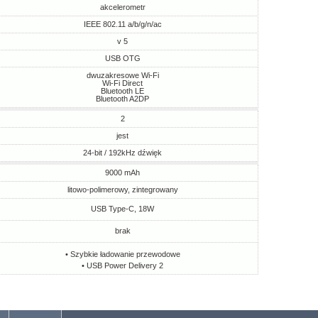
akcelerometr
IEEE 802.11 a/b/g/n/ac
v 5
USB OTG
dwuzakresowe Wi-Fi
Wi-Fi Direct
Bluetooth LE
Bluetooth A2DP
2
jest
24-bit / 192kHz dźwięk
9000 mAh
litowo-polimerowy, zintegrowany
USB Type-C, 18W
brak
• Szybkie ładowanie przewodowe
• USB Power Delivery 2