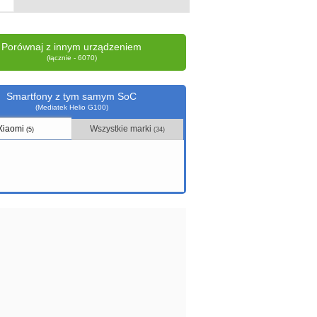
Porównaj z innym urządzeniem
(łącznie - 6070)
Smartfony z tym samym SoC
(Mediatek Helio G100)
Xiaomi
Wszystkie marki
(5)
(34)