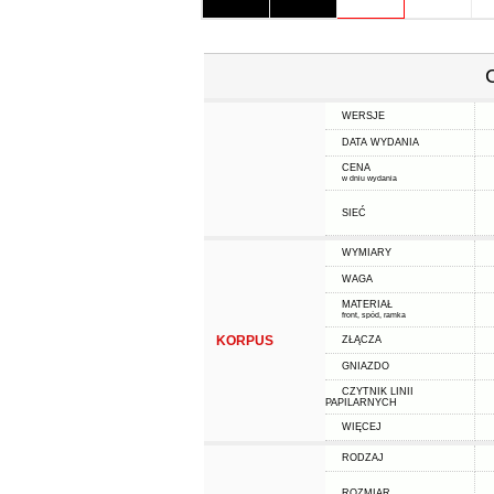
WERSJE
DATA WYDANIA
CENA
w dniu wydania
SIEĆ
WYMIARY
WAGA
MATERIAŁ
front, spód, ramka
KORPUS
ZŁĄCZA
GNIAZDO
CZYTNIK LINII
PAPILARNYCH
WIĘCEJ
RODZAJ
ROZMIAR