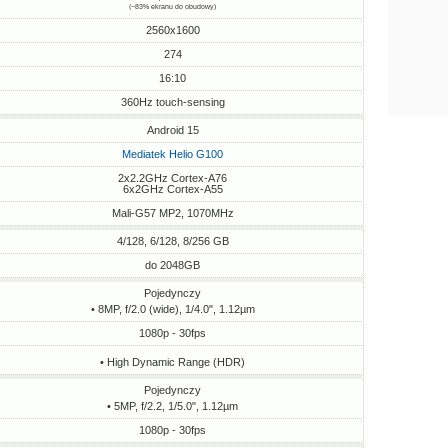
(~83% ekranu do obudowy)
2560x1600
274
16:10
360Hz touch-sensing
Android 15
Mediatek Helio G100
2x2.2GHz Cortex-A76
6x2GHz Cortex-A55
Mali-G57 MP2, 1070MHz
4/128, 6/128, 8/256 GB
do 2048GB
Pojedynczy
• 8MP, f/2.0 (wide), 1/4.0", 1.12µm
1080p - 30fps
• High Dynamic Range (HDR)
Pojedynczy
• 5MP, f/2.2, 1/5.0", 1.12µm
1080p - 30fps