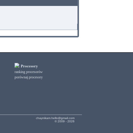
Procesory
ranking procesorów
porównaj procesory
chaynikam.hello@gmail.com
© 2009 - 2026