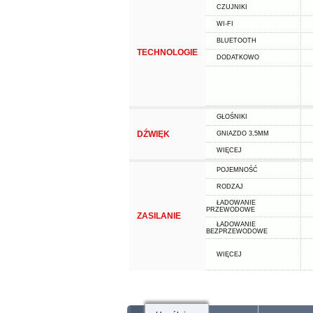
CZUJNIKI
WI-FI
BLUETOOTH
TECHNOLOGIE
DODATKOWO
GŁOŚNIKI
DŹWIĘK
GNIAZDO 3,5MM
WIĘCEJ
POJEMNOŚĆ
RODZAJ
ŁADOWANIE
PRZEWODOWE
ZASILANIE
ŁADOWANIE
BEZPRZEWODOWE
WIĘCEJ