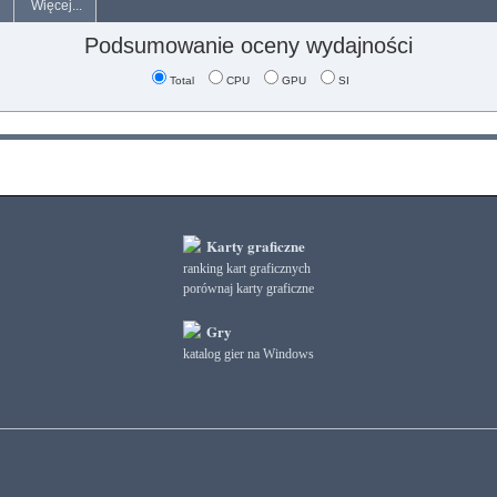
Więcej...
Podsumowanie oceny wydajności
Total
CPU
GPU
SI
Karty graficzne
ranking kart graficznych
porównaj karty graficzne
Gry
katalog gier na Windows