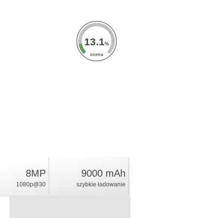
13.1
%
ocena
8MP
9000 mAh
1080p@30
szybkie ładowanie