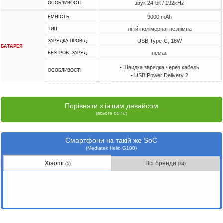
звук 24-bit / 192kHz
ОСОБЛИВОСТІ
9000 mAh
ЕМНІСТЬ
літій-полімерна, незнімна
ТИП
USB Type-C, 18W
ЗАРЯДКА ПРОВІД
БАТАРЕЯ
немає
БЕЗПРОВ. ЗАРЯД.
• Швидка зарядка через кабель
ОСОБЛИВОСТІ
• USB Power Delivery 2
Порівняти з іншим девайсом
(всього 6070)
Смартфони на такій же SoC
(Mediatek Helio G100)
Xiaomi
Всі бренди
(5)
(34)