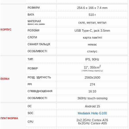
254.6 x 166 x 7.4 mm
РОЗМІРИ
510 г
ВАГА
МАТЕРІАЛ
скло, метал, метал
фронт, низ, рамка
КОРПУС
USB Type-C, jack 3.5mm
РОЗ'ЄМИ
карта пам'яті
СЛОТИ
немає
СКАНЕР ПАЛЬЦЯ
стилус
ОСОБЛИВОСТІ
IPS, 90Hz
ТИП
2
11", 350cm
РОЗМІР
(~83% площі корпусу)
2560x1600
РОЗД. ЗДАТНІСТЬ
ЕКРАН
274
PPI
16:10
СПІВВІДНОШЕННЯ
360Hz touch-sensing
ОСОБЛИВОСТІ
Android 15
ОС
Mediatek Helio G100
SOC
ПЛАТФОРМА
2x2.2GHz Cortex-A76
CPU
6x2GHz Cortex-A55