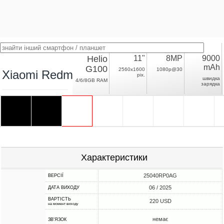
Helio
11"
8MP
9000
mAh
G100
2560x1600
1080p@30
Xiaomi Redmi Pad 2 Wi-Fi
pix.
швидка
4/6/8GB RAM
зарядка
Характеристики
25040RP0AG
ВЕРСІЇ
06 / 2025
ДАТА ВИХОДУ
ВАРТІСТЬ
220 USD
на момент виходу
немає
ЗВ'ЯЗОК