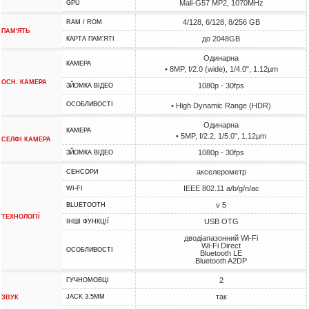
Mali-G57 MP2, 1070MHz
GPU
4/128, 6/128, 8/256 GB
RAM / ROM
ПАМ'ЯТЬ
до 2048GB
КАРТА ПАМ'ЯТІ
Одинарна
КАМЕРА
• 8MP, f/2.0 (wide), 1/4.0", 1.12µm
ОСН. КАМЕРА
1080p - 30fps
ЗЙОМКА ВІДЕО
ОСОБЛИВОСТІ
• High Dynamic Range (HDR)
Одинарна
КАМЕРА
• 5MP, f/2.2, 1/5.0", 1.12µm
СЕЛФІ КАМЕРА
1080p - 30fps
ЗЙОМКА ВІДЕО
акселерометр
СЕНСОРИ
IEEE 802.11 a/b/g/n/ac
WI-FI
v 5
BLUETOOTH
ТЕХНОЛОГІЇ
USB OTG
ІНШІ ФУНКЦІЇ
дводіапазонний Wi-Fi
Wi-Fi Direct
ОСОБЛИВОСТІ
Bluetooth LE
Bluetooth A2DP
2
ГУЧНОМОВЦІ
так
JACK 3.5MM
ЗВУК