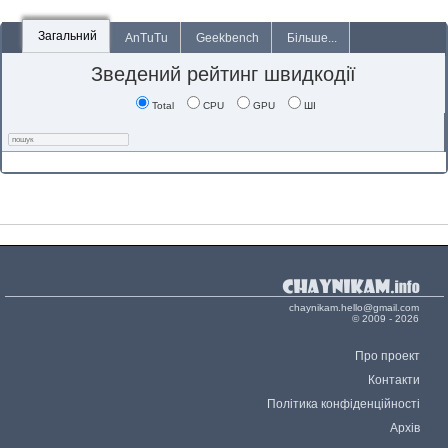
Загальний
AnTuTu
Geekbench
Більше...
Зведений рейтинг швидкодії
Total
CPU
GPU
ШІ
chaynikam.hello@gmail.com
© 2009 - 2026
Про проект
Контакти
Політика конфіденційності
Архів