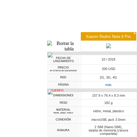
✖
Xiaomi Redmi Note 6 Pro
FECHA DE
10 / 2018
LANZAMIENTO
PRECIO
200 USD
en la fecha de lanzamiento
2G, 3G, 4G
RED
más
PÁGINA
CUERPO
157.9 x 76.4 x 8.3 mm
DIMENSIONES
182 g
PESO
MATERIAL
vidrio, metal, plastico
frente, abajo, marco
microUSB, jack 3.5mm
CONEXIÓN
2 SIM (Nano-SIM),
tarjeta de memoria (ranura
RANURA
compartida)