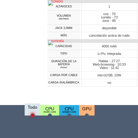
SONIDO
1
ALTAVOCES
voz - 70
VOLUMEN
sonido - 73
(decibele)
tono - 85
disponible
JACK 3,5MM
cancelación activa de ruido
MÁS
BATERÍA
4000 mAh
CAPACIDAD
Li-Po, integrada
TIPO
Hablar - 27:27
DURACIÓN DE LA
Web-browsing - 10:33
BATERÍA
Video - 11:42
(horas)
microUSB, 10W
CARGA POR CABLE
no
CARGA INALÁMBRICA
Todo
CPU
CPU
GPU
multi-core
single-core