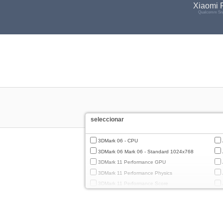
Xiaomi 
Qualcomm Sna
seleccionar
3DMark 06 - CPU
3DMark 06 Mark 06 - Standard 1024x768
3DMark 11 Performance GPU
3DMark 11 Performance Physics
3DMark 11 Performance Score
3DMark Cloud Gate Graphics
3DMark Cloud Gate Physics
3DMark Cloud Gate Score