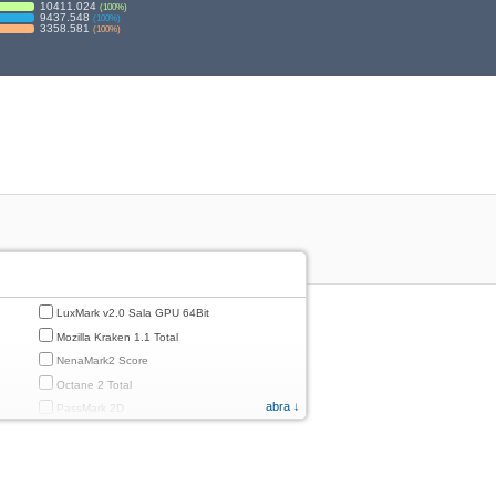
10411.024
(
100
%)
9437.548
(
100
%)
3358.581
(
100
%)
LuxMark v2.0 Sala GPU 64Bit
Mozilla Kraken 1.1 Total
NenaMark2 Score
Octane 2 Total
abra ↓
PassMark 2D
PassMark 3D
PassMark Mobile 1
PassMark v.3 2D