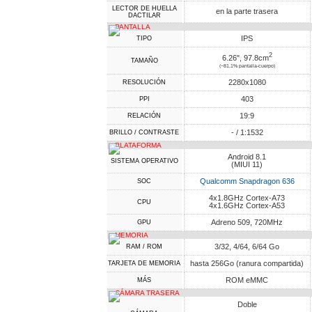
LECTOR DE HUELLA
en la parte trasera
DACTILAR
PANTALLA
IPS
TIPO
2
6.26", 97.8cm
TAMAÑO
(~81.1% pantalla-cuerpo)
2280x1080
RESOLUCIÓN
403
PPI
19:9
RELACIÓN
- / 1:1532
BRILLO / CONTRASTE
PLATAFORMA
Android 8.1
SISTEMA OPERATIVO
(MIUI 11)
Qualcomm Snapdragon 636
SOC
4x1.8GHz Cortex-A73
CPU
4x1.6GHz Cortex-A53
Adreno 509, 720MHz
GPU
MEMORIA
3/32, 4/64, 6/64 Go
RAM / ROM
hasta 256Go (ranura compartida)
TARJETA DE MEMORIA
ROM eMMC
MÁS
CÁMARA TRASERA
Doble