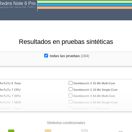
Redmi Note 6 Pro
pdragon 636 | Adreno 509, 720MHz
Resultados en pruebas sintéticas
todas las pruebas
(164)
AnTuTu 6 Total
Geekbench 3 32-Bit Multi-Core
AnTuTu 7 CPU
Geekbench 3 32-Bit Single-Core
AnTuTu 7 GPU
Geekbench 3 64-Bit Multi-Core
AnTuTu 7 MEM
Geekbench 3 64-Bit Single-Core
AnTuTu 7 Total
Geekbench 4.0 Multi-Core
AnTuTu 7 UX
Geekbench 4.0 Single-Core
AnTuTu 8 CPU
Geekbench 4.4 Multi-Core
Símbolos condicionales
AnTuTu 8 GPU
Geekbench 4.4 Single-Core