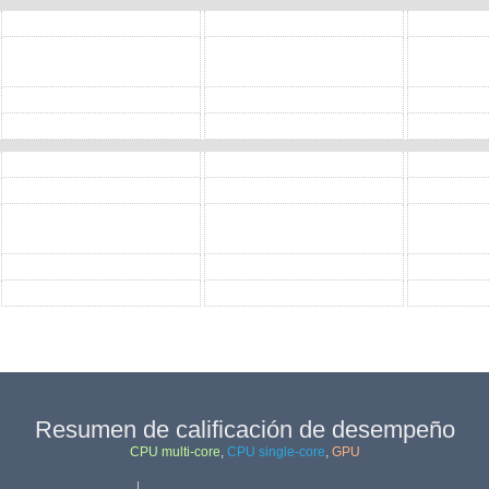
Resumen de calificación de desempeño
CPU multi-core
,
CPU single-core
,
GPU