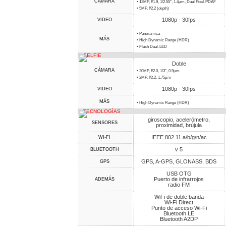
CÁMARA
• 12MP, f/1.9, 1/2.55", 1.4µm, Dual Pixel PDAF
• 5MP, f/2.2 (depth)
1080p - 30fps
VIDEO
• Panorámica
MÁS
• High Dynamic Range (HDR)
• Flash Dual-LED
SELFIE
Doble
CÁMARA
• 20MP, f/2.0, 1/3", 0.9µm
• 2MP, f/2.2, 1.75µm
1080p - 30fps
VIDEO
MÁS
• High Dynamic Range (HDR)
TECNOLOGÍAS
giroscopio, acelerómetro,
SENSORES
proximidad, brújula
IEEE 802.11 a/b/g/n/ac
WI-FI
v 5
BLUETOOTH
GPS, A-GPS, GLONASS, BDS
GPS
USB OTG
Puerto de infrarrojos
ADEMÁS
radio FM
WiFi de doble banda
Wi-Fi Direct
Punto de acceso Wi-Fi
Bluetooth LE
Bluetooth A2DP