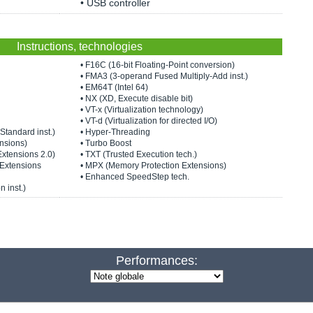
• USB controller
Instructions, technologies
• F16C (16-bit Floating-Point conversion)
• FMA3 (3-operand Fused Multiply-Add inst.)
• EM64T (Intel 64)
• NX (XD, Execute disable bit)
• VT-x (Virtualization technology)
• VT-d (Virtualization for directed I/O)
Standard inst.)
• Hyper-Threading
nsions)
• Turbo Boost
Extensions 2.0)
• TXT (Trusted Execution tech.)
 Extensions
• MPX (Memory Protection Extensions)
• Enhanced SpeedStep tech.
n inst.)
Performances: