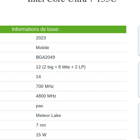
Informations de base:
2023
Mobile
BGA2049
12 (2 big + 8 little + 2 LP)
14
700 MHz
4800 MHz
pas
Meteor Lake
7 nm
15 W