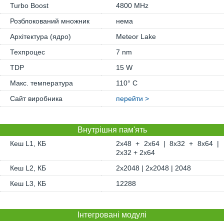
Turbo Boost
4800 MHz
Розблокований множник
нема
Архітектура (ядро)
Meteor Lake
Техпроцес
7 nm
TDP
15 W
Макс. температура
110° C
Сайт виробника
перейти >
Внутрішня пам'ять
Кеш L1, КБ
2x48 + 2x64 | 8x32 + 8x64 |
2x32 + 2x64
Кеш L2, КБ
2x2048 | 2x2048 | 2048
Кеш L3, КБ
12288
Інтегровані модулі