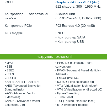
iGPU
Graphics 4-Cores iGPU (Arc)
512 shaders, 300 - 1950 MHz
Контроллер оперативної
2-канальний
пам'яті
(LPDDR5x-7467, DDR5-5600)
Контроллер PCIe
PCI Express 4.0 (20 ліній)
Інші модулі
• NPU
• Контроллер SATA
• Контроллер USB
Інструкції, технології
• MMX
• F16C (16-bit Floating-Point
• SSE
conversion)
• SSE2
• FMA3 (3-operand Fused Multiply-
• SSE3
Add inst.)
• SSSE3
• EM64T (Intel 64)
• SSE4 (SSE4.1 + SSE4.2)
• NX (XD, Execute disable bit)
• AES (Advanced Encryption
• VT-x (Virtualization technology)
Standard inst.)
• VT-d (Virtualization for directed I/O)
• AVX (Advanced Vector
• Hyper-Threading
Extensions)
• Turbo Boost
• AVX 2.0 (Advanced Vector
• TXT (Trusted Execution tech.)
Extensions 2.0)
• MPX (Memory Protection