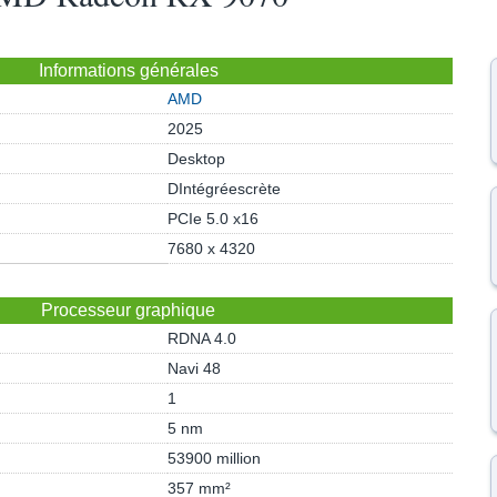
Informations générales
AMD
2025
Desktop
DIntégréescrète
PCIe 5.0 x16
7680 x 4320
Processeur graphique
RDNA 4.0
Navi 48
1
5 nm
53900 million
357 mm²