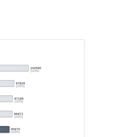
104590
(110%)
97828
(103%)
97189
(102%)
96971
(102%)
95670
(100%)