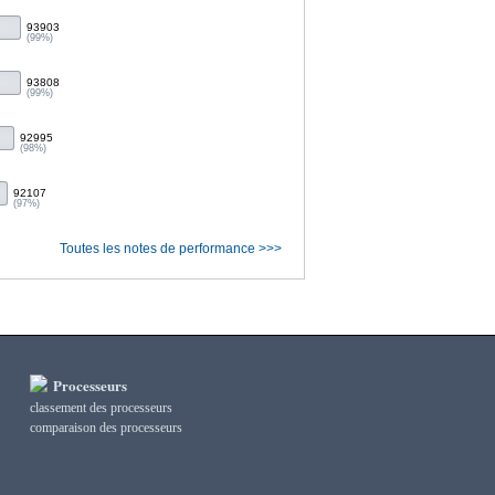
93903
(99%)
93808
(99%)
92995
(98%)
92107
(97%)
Toutes les notes de performance >>>
Processeurs
classement des processeurs
сomparaison des processeurs