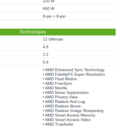
220 W
650 W
8-pin + 8-pin
Technologies
12 Ultimate
4.6
2.2
6.8
• AMD Enhanced Sync Technology
• AMD FidelityFX Super Resolution
• AMD Fluid Motion
• AMD FreeSync
• AMD Mantle
• AMD Noise Suppression
• AMD Privacy View
• AMD Radeon Anti-Lag
• AMD Radeon Boost
• AMD Radeon Image Sharpening
• AMD Smart Access Memory
• AMD Smart Access Video
• AMD TrueAudio