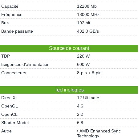
Capacité
12288 Mb
Fréquence
18000 MHz
Bus
192 bit
Bande passante
432.0 GB/s
Source de courant
TDP
220 W
Exigences d'alimentation
600 W
Connecteurs
8-pin + 8-pin
Technologies
DirectX
12 Ultimate
OpenGL
4.6
OpenCL
2.2
Shader Model
6.8
Autre
• AMD Enhanced Sync
Technology