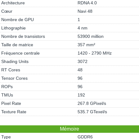
Architecture
RDNA 4.0
Cœur
Navi 48
Nombre de GPU
1
Lithographie
4 nm
Nombre de transistors
53900 million
Taille de matrice
357 mm²
Fréquence centrale
1420 - 2790 MHz
Shading Units
3072
RT Cores
48
Tensor Cores
96
ROPs
96
TMUs
192
Pixel Rate
267.8 GPixel/s
Texture Rate
535.7 GTexel/s
Mémoire
Type
GDDR6