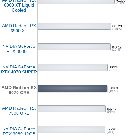
AMD Radeon RX
91309
(108%)
6900 XT Liquid
Cooled
AMD Radeon RX
88123
(104%)
6900 XT
NVIDIA GeForce
87942
(104%)
RTX 3080 Ti
NVIDIA GeForce
85334
(101%)
RTX 4070 SUPER
AMD Radeon RX
84989
(100%)
9070 GRE
AMD Radeon RX
83245
(98%)
7900 GRE
NVIDIA GeForce
82990
(98%)
RTX 3080 12GB